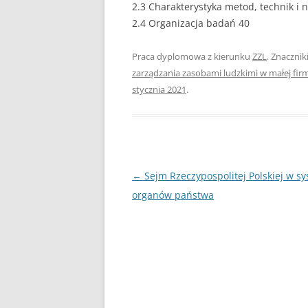
2.3 Charakterystyka metod, technik i
2.4 Organizacja badań 40
PEDAGOGIKA
POLITOLOGIA
Praca dyplomowa z kierunku
ZZL
. Znacznik
zarządzania zasobami ludzkimi w małej firm
PRAWO
stycznia 2021
.
PSYCHOLOGIA
RACHUNKOWOŚĆ
REKLAMA
Nawigacja
←
Sejm Rzeczypospolitej Polskiej w s
RESOCJALIZACJA
wpisu
organów państwa
ROLNICTWO
SAMORZĄD TERYTO
SOCJOLOGIA
TURYSTYKA I REKR