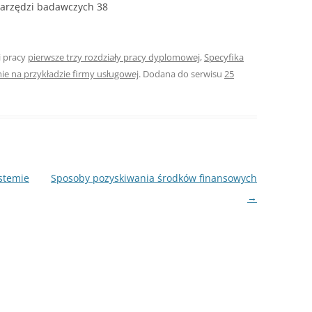
 narzędzi badawczych 38
ROZDZIAŁY 
ZAKOŃCZEN
i pracy
pierwsze trzy rozdziały pracy dyplomowej
,
Specyfika
DYPLOMOW
ie na przykładzie firmy usługowej
. Dodana do serwisu
25
BIBLIOGRAF
SPIS RYSUN
ZAŁĄCZNIK
PRZYPISY, 
ystemie
Sposoby pozyskiwania środków finansowych
TABELE, RY
→
OPRAWA PR
ILOŚĆ KOPII
RIALNY
OŚWIADCZE
KSIĄŻKI, K
EACJA