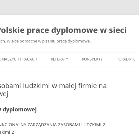
olskie prace dyplomowe w sieci
ckich. Wielce pomocne w pisaniu prace dyplomowe.
O NASZYCH PRACACH
REFERATY
KONSPEKTY
PORADNIK
JAK WYBRA
DYPLOMOW
sobami ludzkimi w małej firmie na
wej
JAK ZBIER
MATERIAŁY
DYPLOMOW
cy dyplomowej
ANALIZA Ź
UNKCJONALNY ZARZĄDZANIA ZASOBAMI LUDZKIMI 2
BIBLIOGRA
zkimi 2