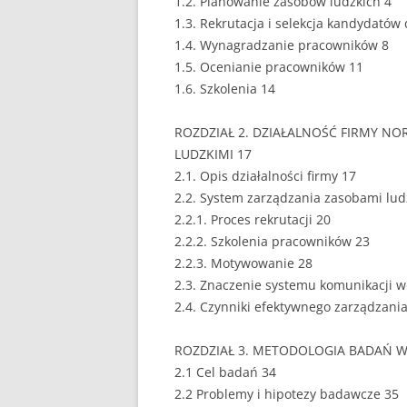
1.2. Planowanie zasobów ludzkich 4
1.3. Rekrutacja i selekcja kandydatów 
EUROPEISTYKA
1.4. Wynagradzanie pracowników 8
1.5. Ocenianie pracowników 11
FINANSE
1.6. Szkolenia 14
GASTRONOMIA
ROZDZIAŁ 2. DZIAŁALNOŚĆ FIRMY NO
GIEŁDA
LUDZKIMI 17
2.1. Opis działalności firmy 17
HANDEL
2.2. System zarządzania zasobami lud
HISTORIA
2.2.1. Proces rekrutacji 20
2.2.2. Szkolenia pracowników 23
HOTELARSTWO
2.2.3. Motywowanie 28
2.3. Znaczenie systemu komunikacji 
LOGISTYKA I TRAN
2.4. Czynniki efektywnego zarządzani
MARKETING
ROZDZIAŁ 3. METODOLOGIA BADAŃ 
MARKETING POLIT
2.1 Cel badań 34
2.2 Problemy i hipotezy badawcze 35
NIERUCHOMOŚCI