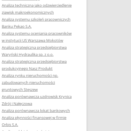
RACĘ DYPLOMOWĄ
Analiza techniczna jako odzwierciedlenie
zjawisk makroekonomicznych
OTOWAĆ SIĘ DO
Analiza systemu szkoleń pracowniczych
GZAMINU
Banku Pekao S.A.
EGO?
Analiza systemu oceniania pracowników
W PRACACH
w instytucji US Warszawa Mokotów
YCH
Analiza strategiczna przedsiębiorstwa
Waryński Hydraulika sp. z o.o.
OTOWAĆ SIĘ DO
Analiza strategiczna przedsiębiorstwa
ACY DYPLOMOWEJ
produkcyjnego Nasz Produkt
Analiza rynku nieruchomości np.
zabudowanych nieruchomości
gruntowych Stęszew
Analiza porównawcza uzdrowisk Krynica
Zdrój i Nałęczowa
Analiza porównawcza lokat bankowych
Analiza płynności finansowej w firmie
Orbis S.A.