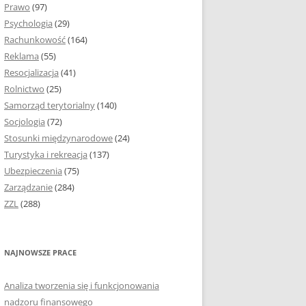
Prawo
(97)
I PODROZDZIAŁY
Psychologia
(29)
Rachunkowość
(164)
IE PRACY
Reklama
(55)
EJ
Resocjalizacja
(41)
Rolnictwo
(25)
IA
Samorząd terytorialny
(140)
KÓW, TABEL I
Socjologia
(72)
ÓW
Stosunki międzynarodowe
(24)
Turystyka i rekreacja
(137)
CYTATY
Ubezpieczenia
(75)
Zarządzanie
(284)
SUNKI ORAZ WYKRESY
ZZL
(288)
ACY DYPLOMOWEJ I
NAJNOWSZE PRACE
NIE AUTORA PRACY
Analiza tworzenia się i funkcjonowania
TÓRE POMOGĄ CI
nadzoru finansowego