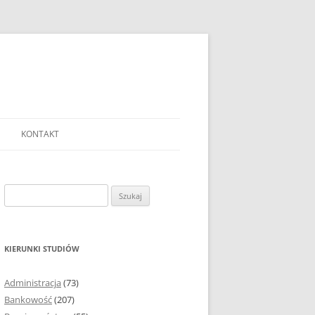
KONTAKT
Ć TEMAT PRACY
EJ?
Szukaj:
AĆ I OPRACOWYWAĆ
 DO PRACY
EJ?
KIERUNKI STUDIÓW
RÓDEŁ
Administracja
(73)
FICZNYCH
Bankowość
(207)