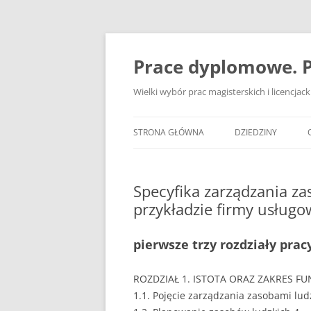
Przejdź
do
treści
Prace dyplomowe. P
Wielki wybór prac magisterskich i licencja
STRONA GŁÓWNA
DZIEDZINY
ADMINISTRACJA
Specyfika zarządzania za
BANKOWOŚĆ
przykładzie firmy usługo
BEZPIECZEŃSTWO
pierwsze trzy rozdziały pra
DZIENNIKARSTWO
EKOLOGIA
ROZDZIAŁ 1. ISTOTA ORAZ ZAKRES F
1.1. Pojęcie zarządzania zasobami lud
EKONOMIA