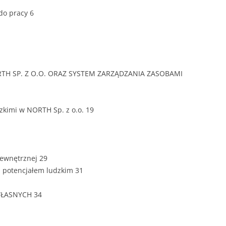
ZAWARTOŚĆ
do pracy 6
DYPLOMOW
ESTETYKA 
WYRÓŻNIEN
CZCIONKA, 
RTH SP. Z O.O. ORAZ SYSTEM ZARZĄDZANIA ZASOBAMI
WIELKOŚĆ 
STRUKTURA
zkimi w NORTH Sp. z o.o. 19
DYPLOMOW
STYL PRAC
STRONA TY
wewnętrznej 29
SPORT
DYPLOMOW
a potencjałem ludzkim 31
SPIS TREŚC
WŁASNYCH 34
DYPLOMOW
YCZNY
WSTĘP PRA