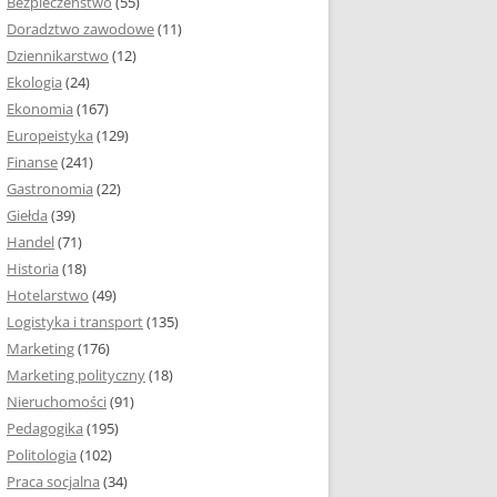
Bezpieczeństwo
(55)
 I ROZMIAR PRACY
Doradztwo zawodowe
(11)
EJ
Dziennikarstwo
(12)
PRACY DYPLOMOWEJ –
Ekologia
(24)
IA, NUMEROWANIE
Ekonomia
(167)
Europeistyka
(129)
MARGINESY I
Finanse
(241)
STRON
Gastronomia
(22)
Giełda
(39)
 AKAPITU W PRACY
Handel
(71)
EJ
Historia
(18)
Y DYPLOMOWEJ
Hotelarstwo
(49)
Logistyka i transport
(135)
TUŁOWA PRACY
Marketing
(176)
EJ
Marketing polityczny
(18)
Nieruchomości
(91)
I W PRACY
Pedagogika
(195)
EJ
Politologia
(102)
Praca socjalna
(34)
CY DYPLOMOWEJ