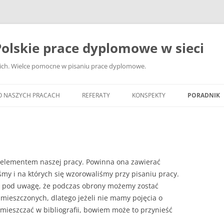
olskie prace dyplomowe w sieci
ckich. Wielce pomocne w pisaniu prace dyplomowe.
O NASZYCH PRACACH
REFERATY
KONSPEKTY
PORADNIK
JAK WYBRA
DYPLOMOW
JAK ZBIER
ci elementem naszej pracy. Powinna ona zawierać
MATERIAŁY
iśmy i na których się wzorowaliśmy przy pisaniu pracy.
DYPLOMOW
ąć pod uwagę, że podczas obrony możemy zostać
ANALIZA Ź
 umieszczonych, dlatego jeżeli nie mamy pojęcia o
BIBLIOGRA
mieszczać w bibliografii, bowiem może to przynieść