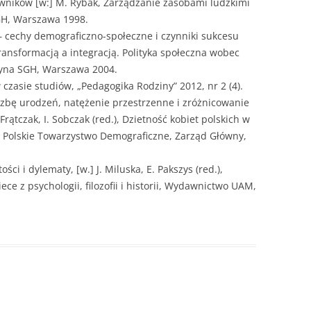
wników [w:] M. Rybak, Zarządzanie zasobami ludzkimi
GH, Warszawa 1998.
 – cechy demograficzno-społeczne i czynniki sukcesu
transformacją a integracją. Polityka społeczna wobec
cyna SGH, Warszawa 2004.
czasie studiów, „Pedagogika Rodziny” 2012, nr 2 (4).
iczbę urodzeń, natężenie przestrzenne i zróżnicowanie
Frątczak, I. Sobczak (red.), Dzietność kobiet polskich w
j, Polskie Towarzystwo Demograficzne, Zarząd Główny,
ci i dylematy, [w.] J. Miluska, E. Pakszys (red.),
iece z psychologii, filozofii i historii, Wydawnictwo UAM,