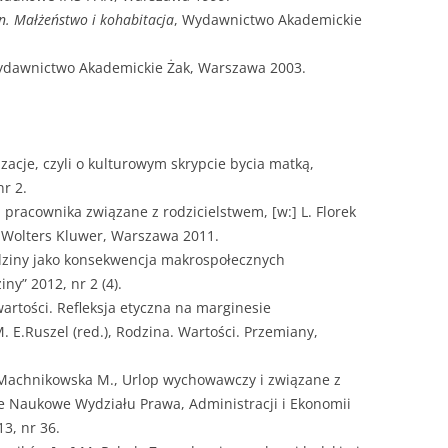
n. Małżeństwo i kohabitacja
, Wydawnictwo Akademickie
ydawnictwo Akademickie Żak, Warszawa 2003.
acje, czyli o kulturowym skrypcie bycia matką,
nr 2.
pracownika związane z rodzicielstwem, [w:] L. Florek
, Wolters Kluwer, Warszawa 2011.
odziny jako konsekwencja makrospołecznych
y” 2012, nr 2 (4).
artości. Refleksja etyczna na marginesie
 E.Ruszel (red.), Rodzina. Wartości. Przemiany,
Machnikowska M., Urlop wychowawczy i związane z
e Naukowe Wydziału Prawa, Administracji i Ekonomii
3, nr 36.