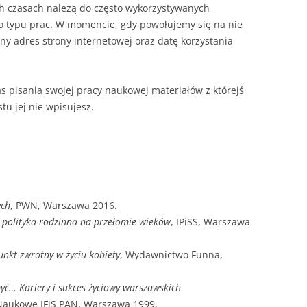
NAPISAĆ P
h czasach należą do często wykorzystywanych
go typu prac. W momencie, gdy powołujemy się na nie
JAK PRZYG
y adres strony internetowej oraz datę korzystania
USTNEGO E
DYPLOMOW
as pisania swojej pracy naukowej materiałów z którejś
HIPOTEZY 
tu jej nie wpisujesz.
DYPLOMOW
JAK PRZYG
OBRONY PR
ych
, PWN, Warszawa 2016.
 polityka rodzinna na przełomie wieków
, IPiSS, Warszawa
nkt zwrotny w życiu kobiety
, Wydawnictwo Funna,
yć… Kariery i sukces życiowy warszawskich
Naukowe IFiS PAN, Warszawa 1999.