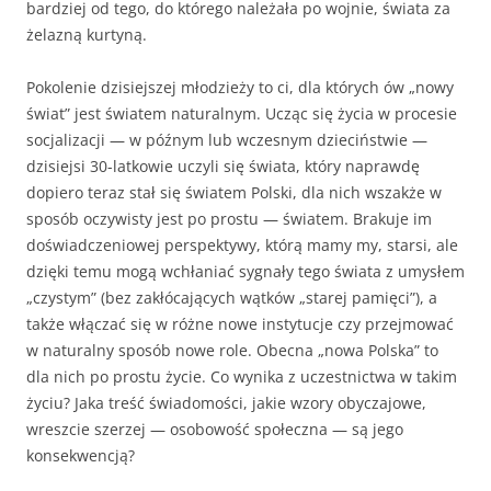
bardziej od tego, do którego należała po wojnie, świata za
żelazną kurtyną.
Pokolenie dzisiejszej młodzieży to ci, dla których ów „nowy
świat” jest światem naturalnym. Ucząc się życia w procesie
socjalizacji — w późnym lub wczesnym dzieciństwie —
dzisiejsi 30-latkowie uczyli się świata, który naprawdę
dopiero teraz stał się światem Polski, dla nich wszakże w
sposób oczywisty jest po prostu — światem. Brakuje im
doświadczeniowej perspektywy, którą mamy my, starsi, ale
dzięki temu mogą wchłaniać sygnały tego świata z umysłem
„czystym” (bez zakłócających wątków „starej pamięci”), a
także włączać się w różne nowe instytucje czy przejmować
w naturalny sposób nowe role. Obecna „nowa Polska” to
dla nich po prostu życie. Co wynika z uczestnictwa w takim
życiu? Jaka treść świadomości, jakie wzory obyczajowe,
wreszcie szerzej — osobowość społeczna — są jego
konsekwencją?