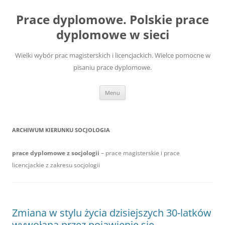
Przejdź
do
Prace dyplomowe. Polskie prace
treści
dyplomowe w sieci
Wielki wybór prac magisterskich i licencjackich. Wielce pomocne w
pisaniu prace dyplomowe.
Menu
ARCHIWUM KIERUNKU
SOCJOLOGIA
prace dyplomowe z socjologii
– prace magisterskie i prace
licencjackie z zakresu socjologii
Zmiana w stylu życia dzisiejszych 30-latków
wywołana przez pojawienie się