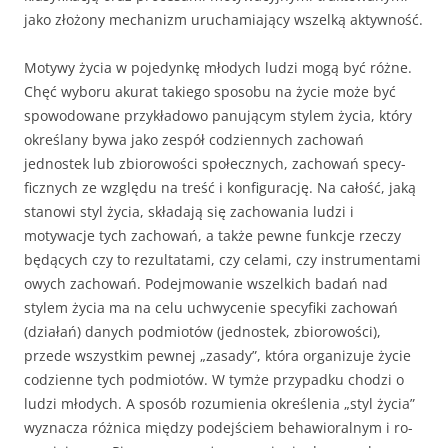
jako złożony mechanizm uruchamiający wszelką aktyw­ność.
Motywy życia w pojedynkę młodych ludzi mogą być różne.
Chęć wyboru akurat takiego sposobu na życie może być
spowodowane przykładowo panującym stylem ży­cia, który
określany bywa jako zespół codziennych zachowań
jednostek lub zbiorowości społecznych, zachowań specy­
ficznych ze względu na treść i konfigurację. Na całość, jaką
stanowi styl życia, składają się zachowa­nia ludzi i
motywacje tych zachowań, a także pewne funkcje rzeczy
będących czy to rezultatami, czy celami, czy instrumentami
owych zachowań. Podejmowanie wszelkich badań nad
stylem życia ma na celu uchwycenie specyfiki zachowań
(działań) danych podmiotów (jednostek, zbiorowości),
przede wszystkim pewnej „za­sady”, która organizuje życie
codzienne tych podmio­tów. W tymże przypadku chodzi o
ludzi młodych. A sposób rozumienia określenia „styl życia”
wyzna­cza różnica między podejściem behawioralnym i ro­