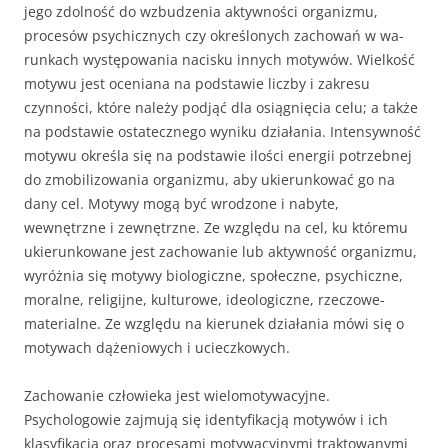
jego zdolność do wzbudzenia aktywności organizmu,
procesów psy­chicznych czy określonych zachowań w wa­
runkach występowania nacisku innych moty­wów. Wielkość
motywu jest oceniana na podstawie liczby i zakresu
czynności, które nale­ży podjąć dla osiągnięcia celu; a także
na podstawie ostatecznego wyniku działania. In­tensywność
motywu określa się na podstawie ilości energii potrzebnej
do zmobilizowania organizmu, aby ukierunkować go na
dany cel. Motywy mogą być wrodzone i nabyte,
wewnętrzne i zewnętrzne. Ze względu na cel, ku któremu
ukierunkowane jest zachowanie lub aktywność organizmu,
wyróżnia się motywy biologiczne, społeczne, psychiczne,
mora­lne, religijne, kulturowe, ideologiczne, rzeczowe-
materialne. Ze względu na kierunek dzia­łania mówi się o
motywach dążeniowych i ucieczkowych.
Zachowanie człowieka jest wielomotywacyjne.
Psychologowie zajmują się identyfika­cją motywów i ich
klasyfikacją oraz procesami motywacyjnymi traktowanymi