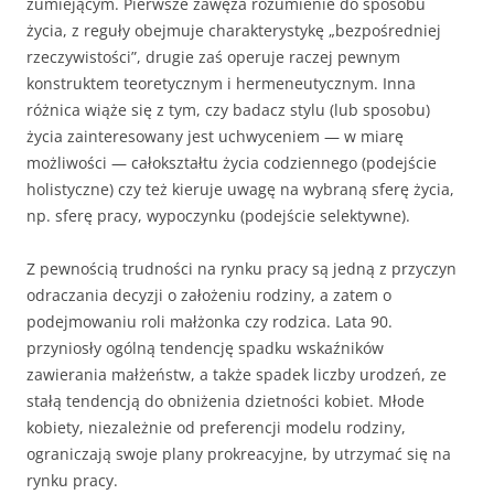
zumiejącym. Pierwsze zawęża rozumienie do spo­sobu
życia, z reguły obejmuje charakterystykę „bez­pośredniej
rzeczywistości”, drugie zaś operuje raczej pewnym
konstruktem teoretycznym i hermeneutycznym. Inna
różnica wiąże się z tym, czy badacz stylu (lub sposobu)
życia zainteresowany jest uchwyceniem — w miarę
możliwości — całokształtu życia codzien­nego (podejście
holistyczne) czy też kieruje uwagę na wybraną sferę życia,
np. sferę pracy, wypoczynku (podejście selektywne).
Z pewnością trudności na rynku pracy są jedną z przy­czyn
odraczania decyzji o założeniu rodziny, a zatem o
podejmowaniu roli małżonka czy rodzica. Lata 90.
przyniosły ogólną tendencję spadku wskaźników
zawierania małżeństw, a także spadek liczby urodzeń, ze
stałą ten­dencją do obniżenia dzietności kobiet. Młode
kobiety, niezależnie od pre­ferencji modelu rodziny,
ograniczają swoje plany prokreacyjne, by utrzymać się na
rynku pracy.