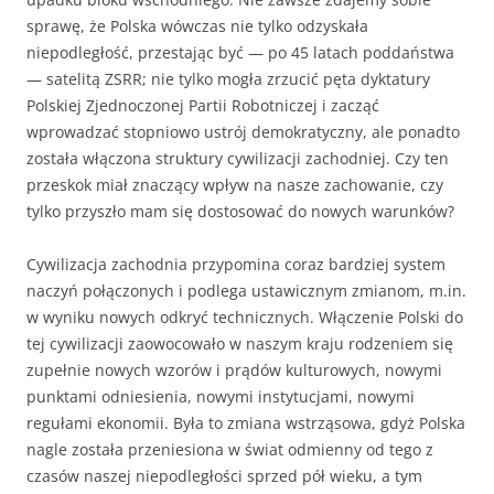
sprawę, że Polska wówczas nie tylko odzyskała
niepodległość, przestając być — po 45 latach poddaństwa
— satelitą ZSRR; nie tylko mogła zrzucić pęta dyktatury
Polskiej Zjednoczonej Partii Robotniczej i zacząć
wprowadzać stopniowo ustrój demokratyczny, ale ponadto
została włączona struktury cywilizacji zachodniej. Czy ten
przeskok miał znaczący wpływ na nasze zachowanie, czy
tylko przyszło mam się dostosować do nowych warunków?
Cywilizacja zachodnia przypomina coraz bardziej system
naczyń połączonych i podlega ustawicznym zmianom, m.in.
w wyniku nowych odkryć technicznych. Włączenie Polski do
tej cywilizacji zaowocowało w naszym kraju rodzeniem się
zupełnie nowych wzorów i prądów kulturowych, nowymi
punktami odniesienia, nowymi instytucjami, nowymi
regułami ekonomii. Była to zmiana wstrząsowa, gdyż Polska
nagle została przeniesiona w świat odmienny od tego z
czasów naszej niepodległości sprzed pół wieku, a tym