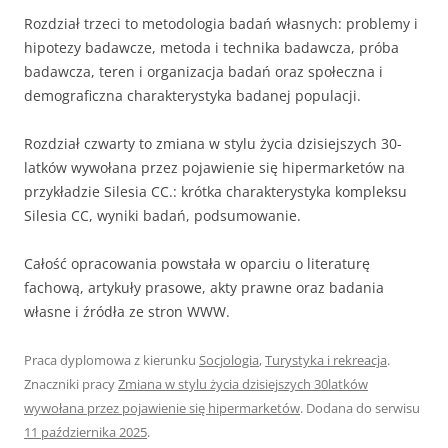
Rozdział trzeci to metodologia badań własnych: problemy i
hipotezy badawcze, metoda i technika badawcza, próba
badawcza, teren i organizacja badań oraz społeczna i
demograficzna charakterystyka badanej populacji.
Rozdział czwarty to zmiana w stylu życia dzisiejszych 30-
latków wywołana przez pojawienie się hipermarketów na
przykładzie Silesia CC.: krótka charakterystyka kompleksu
Silesia CC, wyniki badań, podsumowanie.
Całość opracowania powstała w oparciu o literaturę
fachową, artykuły prasowe, akty prawne oraz badania
własne i źródła ze stron WWW.
Praca dyplomowa z kierunku
Socjologia
,
Turystyka i rekreacja
.
Znaczniki pracy
Zmiana w stylu życia dzisiejszych 30latków
wywołana przez pojawienie się hipermarketów
. Dodana do serwisu
11 października 2025
.