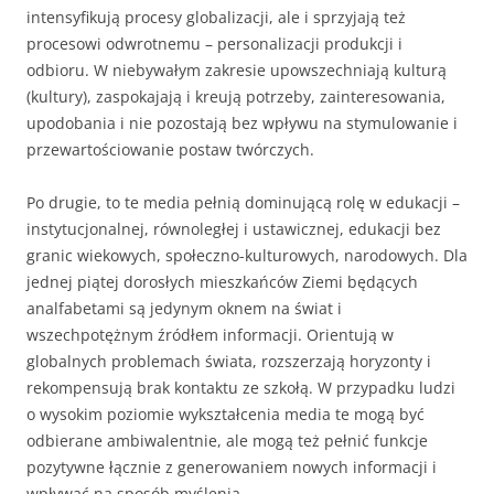
intensyfikują procesy globalizacji, ale i sprzyjają też
procesowi odwrotnemu – personalizacji produkcji i
odbioru. W niebywałym zakresie upowszechniają kulturą
(kultury), zaspokajają i kreują potrzeby, zainteresowania,
upodobania i nie pozostają bez wpływu na stymulowanie i
przewartościowanie postaw twórczych.
Po drugie, to te media pełnią dominującą rolę w edukacji –
instytucjonalnej, równoległej i ustawicznej, edukacji bez
granic wiekowych, społeczno-kulturowych, narodowych. Dla
jednej piątej dorosłych mieszkańców Ziemi będących
analfabetami są jedynym oknem na świat i
wszechpotężnym źródłem informacji. Orientują w
globalnych problemach świata, rozszerzają horyzonty i
rekompensują brak kontaktu ze szkołą. W przypadku ludzi
o wysokim poziomie wykształcenia media te mogą być
odbierane ambiwalentnie, ale mogą też pełnić funkcje
pozytywne łącznie z generowaniem nowych informacji i
wpływać na sposób myślenia.