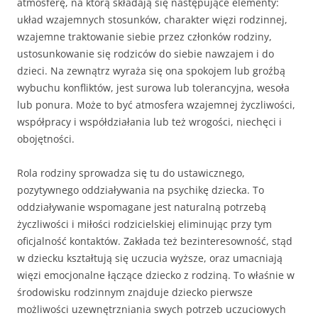
atmosferę, na którą składają się następujące elementy:
układ wzajemnych sto­sunków, charakter więzi rodzinnej,
wzajemne traktowanie siebie przez członków rodziny,
ustosunkowanie się rodziców do siebie na­wzajem i do
dzieci. Na zewnątrz wyraża się ona spokojem lub groź­bą
wybuchu konfliktów, jest surowa lub tolerancyjna, wesoła
lub ponura. Może to być atmosfera wzajemnej życzliwości,
współpracy i współdziałania lub też wrogości, niechęci i
obojętności.
Rola rodziny sprowadza się tu do ustawicznego,
pozytywnego oddziaływania na psychikę dziecka. To
oddziaływanie wspomagane jest naturalną potrzebą
życzliwości i miłości rodzicielskiej elimi­nując przy tym
oficjalność kontaktów. Zakłada też bezinteresow­ność, stąd
w dziecku kształtują się uczucia wyższe, oraz umacniają
więzi emocjonalne łączące dziecko z rodziną. To właśnie w
środo­wisku rodzinnym znajduje dziecko pierwsze
możliwości uzewnę­trzniania swych potrzeb uczuciowych