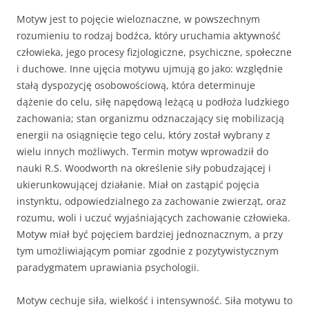
Motyw jest to pojęcie wieloznaczne, w powszechnym
rozumieniu to rodzaj bodź­ca, który uruchamia aktywność
człowieka, jego procesy fizjologiczne, psychiczne, spo­łeczne
i duchowe. Inne ujęcia motywu ujmu­ją go jako: względnie
stałą dyspozycję oso­bowościową, która determinuje
dążenie do celu, siłę napędową leżącą u podłoża ludzkiego
zachowania; stan organizmu odznaczający się mo­bilizacją
energii na osiągnięcie tego celu, który został wybrany z
wielu innych moż­liwych. Termin motyw wprowadził do
nauki R.S. Woodworth na określenie siły pobudzającej i
ukierunkowują­cej działanie. Miał on zastąpić pojęcia
instynk­tu, odpowiedzialnego za zachowanie zwie­rząt, oraz
rozumu, woli i uczuć wyjaśniających zachowanie człowieka.
Motyw miał być poję­ciem bardziej jednoznacznym, a przy
tym umożliwiającym pomiar zgodnie z pozytywis­tycznym
paradygmatem uprawiania psycho­logii.
Motyw cechuje siła, wielkość i intensyw­ność. Siła motywu to