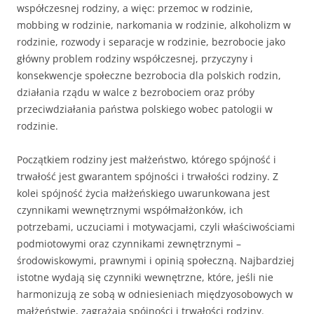
współczesnej rodziny, a więc: przemoc w rodzinie,
mobbing w rodzinie, narkomania w rodzinie, alkoholizm w
rodzinie, rozwody i separacje w rodzinie, bezrobocie jako
główny problem rodziny współczesnej, przyczyny i
konsekwencje społeczne bezrobocia dla polskich rodzin,
działania rządu w walce z bezrobociem oraz próby
przeciwdziałania państwa polskiego wobec patologii w
rodzinie.
Początkiem rodziny jest małżeństwo, którego spójność i
trwa­łość jest gwarantem spójności i trwałości rodziny. Z
kolei spójność życia małżeńskiego uwarunkowana jest
czynnikami wewnętrzny­mi współmałżonków, ich
potrzebami, uczuciami i motywacjami, czyli właściwościami
podmiotowymi oraz czynnikami zewnętrzny­mi –
środowiskowymi, prawnymi i opinią społeczną. Najbardziej
istotne wydają się czynniki wewnętrzne, które, jeśli nie
harmoni­zują ze sobą w odniesieniach międzyosobowych w
małżeństwie, zagrażają spójności i trwałości rodziny.