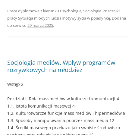
Praca dyplomowa z kierunku
Psychologia
,
Socjologia
. Znaczniki
pracy
Sytuacja młodych ludzi i motywy życia w pojedynkę
. Dodana
do serwisu
29 marca 2025
.
Socjologia mediów. Wpływ programów
rozrywkowych na młodzież
Wstęp 2
Rozdział I. Rola massmediów w kulturze i komunikacji 4
1.1. Istota komunikacji masowej 4
1.2. Kulturotwórcze funkcje mass mediów i hipermediów 8
1.3. Sposoby manipulowania poprzez mass media 12
1.4. Środki masowego przekazu jako swoiste środowisko
wychowawcze człowieka współczesnego 16