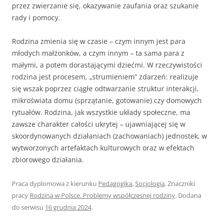
przez zwierzanie się, okazy­wanie zaufania oraz szukanie
rady i pomocy.
Rodzina zmienia się w czasie – czym in­nym jest para
młodych małżonków, a czym innym – ta sama para z
małymi, a potem dorastającymi dziećmi. W rze­czywistości
rodzina jest procesem, „strumieniem” zdarzeń: realizuje
się wszak poprzez ciągłe odtwarzanie struktur interakcji,
mikroświata domu (sprzątanie, gotowanie) czy domowych
rytuałów. Rodzina, jak wszystkie układy społecz­ne, ma
zawsze charakter całości ukrytej – ujawniającej się w
skoordynowa­nych działaniach (zachowaniach) jednostek, w
wytworzonych artefaktach kul­turowych oraz w efektach
zbiorowego działania.
Praca dyplomowa z kierunku
Pedagogika
,
Socjologia
. Znaczniki
pracy
Rodzina w Polsce. Problemy współczesnej rodziny
. Dodana
do serwisu
16 grudnia 2024
.