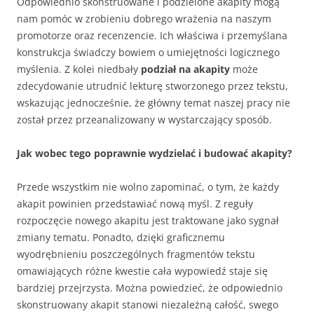
Odpowiednio skonstruowane i podzielone akapity mogą
nam pomóc w zrobieniu dobrego wrażenia na naszym
promotorze oraz recenzencie. Ich właściwa i przemyślana
konstrukcja świadczy bowiem o umiejętności logicznego
myślenia. Z kolei niedbały
podział na akapity
może
zdecydowanie utrudnić lekturę stworzonego przez tekstu,
wskazując jednocześnie, że główny temat naszej pracy nie
został przez przeanalizowany w wystarczający sposób.
Jak wobec tego poprawnie wydzielać i budować akapity?
Przede wszystkim nie wolno zapominać, o tym, że każdy
akapit powinien przedstawiać nową myśl. Z reguły
rozpoczęcie nowego akapitu jest traktowane jako sygnał
zmiany tematu. Ponadto, dzięki graficznemu
wyodrębnieniu poszczególnych fragmentów tekstu
omawiających różne kwestie cała wypowiedź staje się
bardziej przejrzysta. Można powiedzieć, że odpowiednio
skonstruowany akapit stanowi niezależną całość, swego