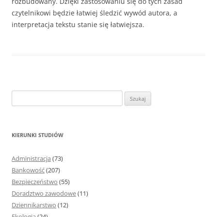
rozbudowany. Dzięki zastosowaniu się do tych zasad
czytelnikowi będzie łatwiej śledzić wywód autora, a
interpretacja tekstu stanie się łatwiejsza.
S
z
u
k
KIERUNKI STUDIÓW
a
j
Administracja
(73)
:
Bankowość
(207)
Bezpieczeństwo
(55)
Doradztwo zawodowe
(11)
Dziennikarstwo
(12)
Ekologia
(24)