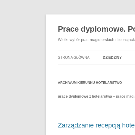
Przejdź
do
treści
Prace dyplomowe. Po
Wielki wybór prac magisterskich i licencja
STRONA GŁÓWNA
DZIEDZINY
ADMINISTRACJA
ARCHIWUM KIERUNKU
HOTELARSTWO
BANKOWOŚĆ
BEZPIECZEŃSTW
prace dyplomowe z hotelarstwa
– prace magis
DZIENNIKARSTW
EKOLOGIA
Zarządzanie recepcją hote
EKONOMIA