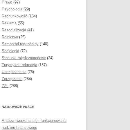
Prawo
(97)
IAŁY I PODROZDZIAŁY
Psychologia
(29)
Rachunkowość
(164)
CZENIE PRACY
Reklama
(55)
OMOWEJ
Resocjalizacja
(41)
Rolnictwo
(25)
OGRAFIA
Samorząd terytorialny
(140)
Socjologia
(72)
YSUNKÓW, TABEL I
Stosunki międzynarodowe
(24)
ZNIKÓW
Turystyka i rekreacja
(137)
ISY, CYTATY
Ubezpieczenia
(75)
Zarządzanie
(284)
E, RYSUNKI ORAZ
ZZL
(288)
ESY
A PRACY DYPLOMOWEJ I
NAJNOWSZE PRACE
KOPII
DCZENIE AUTORA PRACY
Analiza tworzenia się i funkcjonowania
nadzoru finansowego