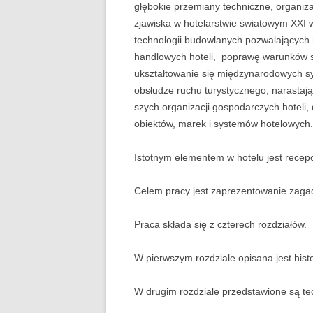
głębokie prze­miany techniczne, organiza
zjawiska w hotelarstwie światowym XXI
UBEZPIECZENIA
technologii budowlanych pozwala­jącyc
ZARZĄDZANIE
handlowych hoteli, poprawę warunków sa
ukształtowanie się międzynarodowych sys
ZZL
obsłudze ruchu turystycznego, narastając
szych organizacji gospodarczych hoteli,
obiektów, marek i systemów hotelowych.
Istotnym elementem w hotelu jest recepc
Celem pracy jest zaprezentowanie zagad
Praca składa się z czterech rozdziałów.
W pierwszym rozdziale opisana jest histo
W drugim rozdziale przedstawione są te