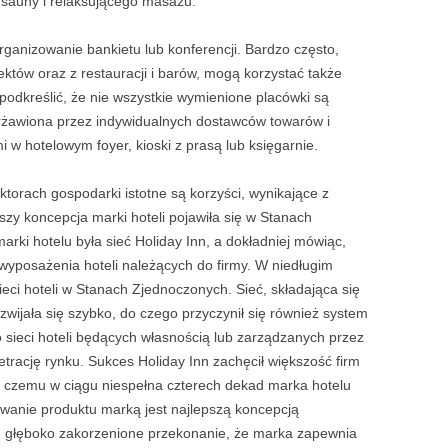
 sauny i relaksującego masażu.
rganizowanie bankietu lub konferencji. Bardzo często,
ektów oraz z restauracji i ba­rów, mogą korzystać także
podkreślić, że nie wszystkie wymienione placówki są
erżawiona przez indywidualnych dostawców towarów i
i w hotelowym foyer, kioski z prasą lub księgarnie.
torach gospodarki istotne są korzyści, wy­nikające z
zy koncepcja marki hoteli poja­wiła się w Stanach
arki hotelu była sieć Holiday Inn, a dokładniej mówiąc,
 wypo­sażenia hoteli należących do firmy. W niedługim
sieci hoteli w Stanach Zjednoczonych. Sieć, składająca się
zwijała się szybko, do czego przyczynił się również system
 sieci hoteli będących własnością lub zarzą­dzanych przez
etrację rynku. Sukces Holiday Inn zachęcił większość firm
ęki czemu w cią­gu niespełna czterech dekad marka hotelu
owanie produktu marką jest najlepszą koncepcją
m głęboko zakorzenione przekonanie, że marka zapewnia