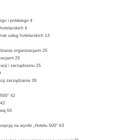
ZAWAR
DYPL
ego i polskiego 4
ESTET
hotelarskich 4
– WYR
mat usług hotelarskich 13
CZCIO
WIELK
dzania organizacjami 25
zacjami 25
STRUK
acji i zarządzaniu 25
DYPL
9
cji zarządzania 39
STYL 
 500” 42
STRON
ANSPORT
 42
DYPL
ową 55
SPIS 
DYPL
cepcją na wyniki „Hotelu 500” 63
TYCZNY
WSTĘP