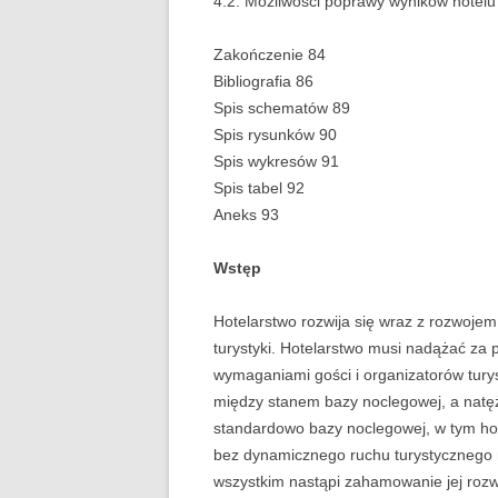
4.2. Możliwości poprawy wyników hotelu
PEDAGOGIKA
Zakończenie 84
Bibliografia 86
POLITOLOGIA
Spis schematów 89
PRAWO
Spis rysunków 90
Spis wykresów 91
PSYCHOLOGIA
Spis tabel 92
Aneks 93
RACHUNKOWOŚĆ
Wstęp
REKLAMA
RESOCJALIZACJA
Hotelarstwo rozwija się wraz z rozwojem 
turystyki. Hotelarstwo musi nadążać za p
ROLNICTWO
wymaganiami gości i organizatorów tury
między stanem bazy noclegowej, a natęże
SAMORZĄD TERY
standardowo bazy noclegowej, w tym hote
SOCJOLOGIA
bez dynamicznego ruchu turystycznego 
wszystkim nastąpi zahamowanie jej rozw
TURYSTYKA I RE