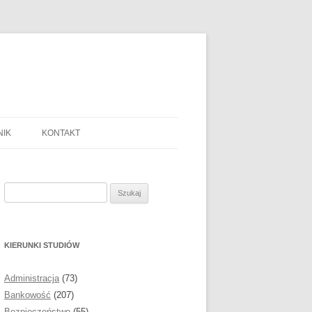
NIK
KONTAKT
YBRAĆ TEMAT PRACY
OMOWEJ?
Szukaj:
BIERAĆ I OPRACOWYWAĆ
IAŁY DO PRACY
OMOWEJ?
KIERUNKI STUDIÓW
ZA ŹRÓDEŁ
Administracja
(73)
OGRAFICZNYCH
Bankowość
(207)
Bezpieczeństwo
(55)