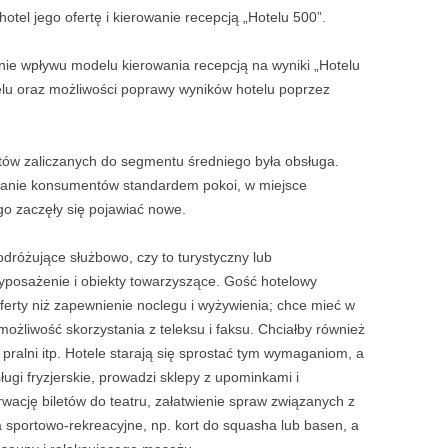
tel jego ofertę i kierowanie recepcją „Hotelu 500”.
ie wpływu modelu kierowania recepcją na wyniki „Hotelu
telu oraz możliwości poprawy wyników hotelu poprzez
któw zaliczanych do segmentu średniego by­ła obsługa.
anie konsumentów standardem po­koi, w miejsce
go zaczęły się pojawiać nowe.
odróżujące służbowo, czy to turystyczny lub
posażenie i obiekty towarzyszące. Gość ho­telowy
erty niż zapewnienie noclegu i wyży­wienia; chce mieć w
 możliwość skorzysta­nia z teleksu i faksu. Chciałby również
 pral­ni itp. Hotele starają się sprostać tym wymaganiom, a
ugi fryzjerskie, prowadzi sklepy z upominkami i
rwację biletów do teatru, załatwienie spraw związanych z
sportowo-rekreacyjne, np. kort do squasha lub ba­sen, a