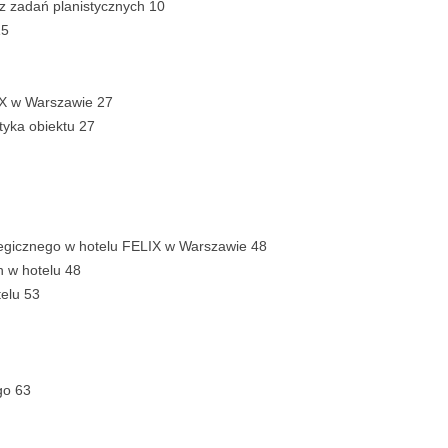
raz zadań planistycznych 10
15
LIX w Warszawie 27
tyka obiektu 27
ategicznego w hotelu FELIX w Warszawie 48
h w hotelu 48
telu 53
go 63