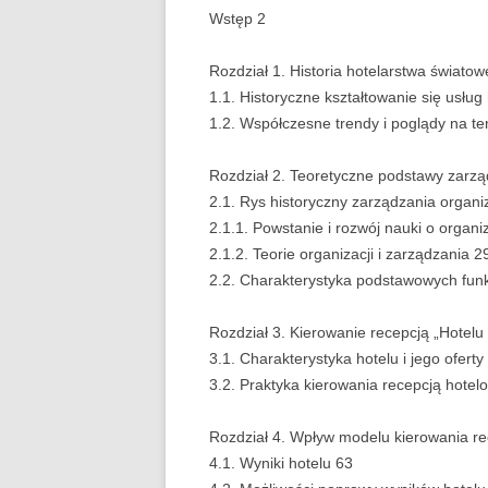
Wstęp 2
EUROPEISTYKA
Rozdział 1. Historia hotelarstwa światow
FINANSE
1.1. Historyczne kształtowanie się usług 
1.2. Współczesne trendy i poglądy na te
GASTRONOMIA
GIEŁDA
Rozdział 2. Teoretyczne podstawy zarzą
2.1. Rys historyczny zarządzania organi
HANDEL
2.1.1. Powstanie i rozwój nauki o organiz
2.1.2. Teorie organizacji i zarządzania 2
HISTORIA
2.2. Charakterystyka podstawowych funk
HOTELARSTWO
Rozdział 3. Kierowanie recepcją „Hotelu
LOGISTYKA I TR
3.1. Charakterystyka hotelu i jego oferty
3.2. Praktyka kierowania recepcją hotel
MARKETING
Rozdział 4. Wpływ modelu kierowania re
MARKETING POLI
4.1. Wyniki hotelu 63
NIERUCHOMOŚCI