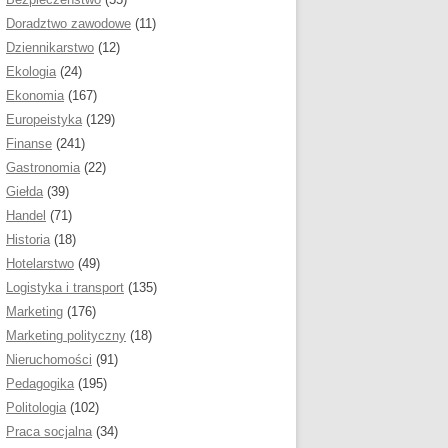
TOŚĆ I ROZMIAR PRACY
Doradztwo zawodowe
(11)
OMOWEJ
Dziennikarstwo
(12)
YKA PRACY DYPLOMOWEJ
Ekologia
(24)
ÓŻNIENIA, NUMEROWANIE
Ekonomia
(167)
Europeistyka
(129)
NKA, MARGINESY I
Finanse
(241)
OŚĆ STRON
Gastronomia
(22)
Giełda
(39)
TURA AKAPITU W PRACY
Handel
(71)
OMOWEJ
Historia
(18)
Hotelarstwo
(49)
PRACY DYPLOMOWEJ
Logistyka i transport
(135)
A TYTUŁOWA PRACY
Marketing
(176)
OMOWEJ
Marketing polityczny
(18)
Nieruchomości
(91)
TREŚCI W PRACY
Pedagogika
(195)
OMOWEJ
Politologia
(102)
Praca socjalna
(34)
 PRACY DYPLOMOWEJ