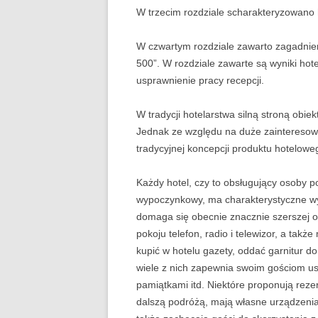
W trzecim rozdziale scharakteryzowano ho
W czwartym rozdziale zawarto zagadnien
500”. W rozdziale zawarte są wyniki ho
usprawnienie pracy recepcji.
W tradycji hotelarstwa silną stroną obie
Jednak ze względu na duże zainteresow
tradycyjnej koncepcji produktu hotelowe
Każdy hotel, czy to obsługujący osoby p
wypoczynkowy, ma charakterystyczne wy
domaga się obecnie znacznie szerszej of
pokoju telefon, radio i telewizor, a także
kupić w hotelu gazety, oddać garnitur do
wiele z nich zapewnia swoim gościom usł
pamiątkami itd. Niektó­re proponują reze
dalszą podróżą, mają własne urządzenia 