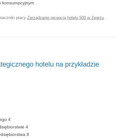
tom konsumpcyjnym.
Znaczniki pracy
Zarządzanie recepcją hotelu 500 w Zegrzu
.
tegicznego hotelu na przykładzie
nego 4
dsiębiorstwie 4
zedsiębiorstwa 8