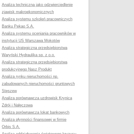
KI, KTÓRE POMOGĄ CI
Analiza techniczna jako odzwierciedlenie
AĆ PRACĘ DYPLOMOWĄ
zjawisk makroekonomicznych
Analiza systemu szkoleń pracowniczych
RZYGOTOWAĆ SIĘ DO
Banku Pekao S.A.
GO EGZAMINU
Analiza systemu oceniania pracowników w
OMOWEGO?
instytucji US Warszawa Mokotów
EZY W PRACACH
Analiza strategiczna przedsiębiorstwa
OMOWYCH
Waryński Hydraulika sp. z o.o.
Analiza strategiczna przedsiębiorstwa
RZYGOTOWAĆ SIĘ DO
produkcyjnego Nasz Produkt
Y PRACY DYPLOMOWEJ
Analiza rynku nieruchomości np.
zabudowanych nieruchomości gruntowych
Stęszew
Analiza porównawcza uzdrowisk Krynica
Zdrój i Nałęczowa
Analiza porównawcza lokat bankowych
Analiza płynności finansowej w firmie
Orbis S.A.
Analiza oddziaływania światowego kryzysu