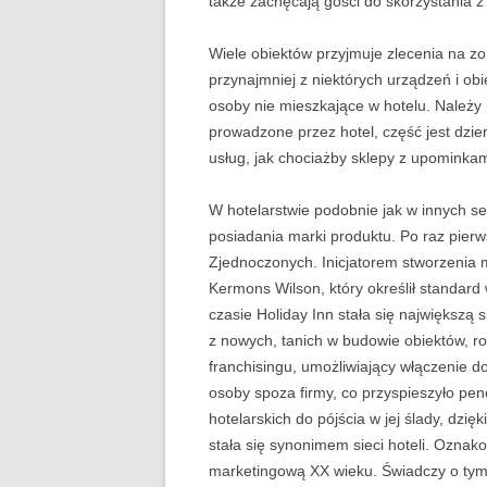
także zachęcają gości do skorzystania z
Wiele obiektów przyjmuje zlecenia na zo
przynajmniej z niektórych urządzeń i obi
osoby nie mieszkające w hotelu. Należy 
prowadzone przez hotel, część jest dzi
usług, jak chociażby sklepy z upominka­m
W hotelarstwie podobnie jak w innych sek
posiadania marki produktu. Po raz pierws
Zjednoczonych. Inicjatorem stworzenia m
Kermons Wilson, który określił standard
czasie Holiday Inn stała się naj­większą 
z nowych, tanich w budowie obiektów, ro
franchisingu, umożliwiający włączenie do
osoby spoza firmy, co przyspieszyło pen
hotelarskich do pójścia w jej ślady, dzi
stała się synonimem sieci hoteli. Oznak
marketingową XX wie­ku. Świadczy o ty