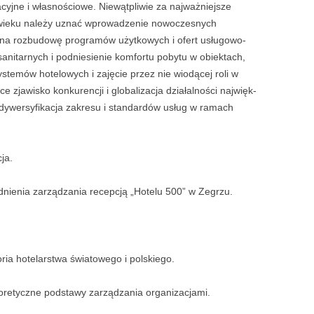
KSIĄŻ
cyjne i własnościowe. Niewątpliwie za naj­ważniejsze
NAPIS
 wieku należy uznać wprowadzenie nowoczesnych
h na rozbudowę programów użytkowych i ofert usługowo-
JAK P
nitarnych i podniesienie komfortu pobytu w obiektach,
USTNE
temów hotelowych i za­jęcie przez nie wiodącej roli w
DYPL
e zjawisko konkurencji i globalizacja działalności najwięk­
 dywersyfikacja zakresu i standardów usług w ramach
HIPOT
DYPL
ja.
JAK P
OBRON
nienia zarządzania recepcją „Hotelu 500” w Zegrzu.
ria hotelarstwa światowego i polskiego.
oretyczne podstawy zarządzania organizacjami.