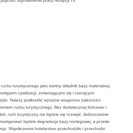
 poprzez usprawnienie pracy recepcji 75
ROZDZ
ZAKOŃ
DYPL
BIBLI
SPIS R
ZAŁĄC
PRZYP
TABEL
ruchu turystycznego jako istotny składnik bazy materialnej
WYKR
ostępem cywilizacji, zmieniającymi się i rosnącymi
styki. Należy podkreślić wyraźne wzajemne zależności
OPRAW
niem ruchu tury­stycznego. Bez dostatecznej ilościowo i
TORIALNY
ILOŚĆ 
li, ruch turystyczny nie będzie się rozwijał. Jednocześnie
następować będzie degradacja bazy noclegowej, a przede
OŚWIA
oju. Współczesne hotelarstwo przechodziło i przechodzi
KREACJA