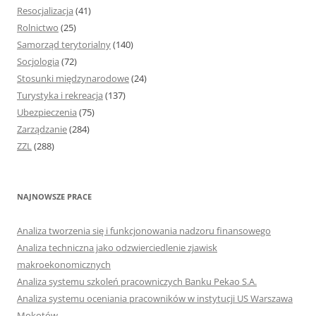
Resocjalizacja
(41)
Rolnictwo
(25)
Samorząd terytorialny
(140)
Socjologia
(72)
Stosunki międzynarodowe
(24)
Turystyka i rekreacja
(137)
Ubezpieczenia
(75)
Zarządzanie
(284)
ZZL
(288)
NAJNOWSZE PRACE
Analiza tworzenia się i funkcjonowania nadzoru finansowego
Analiza techniczna jako odzwierciedlenie zjawisk
makroekonomicznych
Analiza systemu szkoleń pracowniczych Banku Pekao S.A.
Analiza systemu oceniania pracowników w instytucji US Warszawa
Mokotów