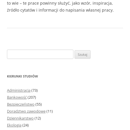
to wie – te prace powinny służyć, jako wzór, inspiracja,
źródło cytatów i informacji do napisania własnej pracy.
S
z
u
k
KIERUNKI STUDIÓW
a
j
Administracja
(73)
:
Bankowość
(207)
Bezpieczeństwo
(55)
Doradztwo zawodowe
(11)
Dziennikarstwo
(12)
Ekologia
(24)