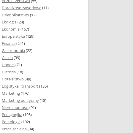
Bezpieczeństwo
(55)
 I ROZMIAR PRACY
Doradztwo zawodowe
(11)
EJ
Dziennikarstwo
(12)
PRACY DYPLOMOWEJ –
Ekologia
(24)
NIA, NUMEROWANIE
Ekonomia
(167)
Europeistyka
(129)
 MARGINESY I
Finanse
(241)
STRON
Gastronomia
(22)
Giełda
(39)
 AKAPITU W PRACY
Handel
(71)
EJ
Historia
(18)
Y DYPLOMOWEJ
Hotelarstwo
(49)
Logistyka i transport
(135)
YTUŁOWA PRACY
Marketing
(176)
EJ
Marketing polityczny
(18)
Nieruchomości
(91)
I W PRACY
Pedagogika
(195)
EJ
Politologia
(102)
Praca socjalna
(34)
ACY DYPLOMOWEJ