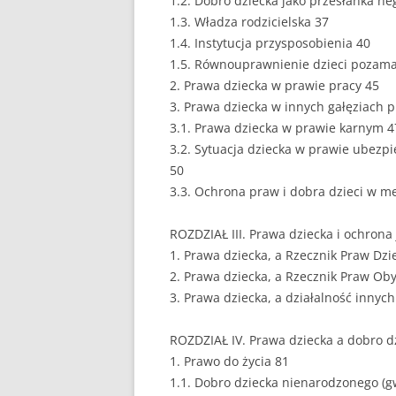
1.2. Dobro dziecka jako przesłanka n
1.3. Władza rodzicielska 37
PEDAGOGIKA
1.4. Instytucja przysposobienia 40
1.5. Równouprawnienie dzieci pozama
POLITOLOGIA
2. Prawa dziecka w prawie pracy 45
PRAWO
3. Prawa dziecka w innych gałęziach 
3.1. Prawa dziecka w prawie karnym 4
PSYCHOLOGIA
3.2. Sytuacja dziecka w prawie ubezp
50
RACHUNKOWOŚĆ
3.3. Ochrona praw i dobra dzieci w m
REKLAMA
ROZDZIAŁ III. Prawa dziecka i ochrona 
RESOCJALIZACJA
1. Prawa dziecka, a Rzecznik Praw Dzi
2. Prawa dziecka, a Rzecznik Praw Ob
ROLNICTWO
3. Prawa dziecka, a działalność innyc
SAMORZĄD TERYTO
ROZDZIAŁ IV. Prawa dziecka a dobro 
SOCJOLOGIA
1. Prawo do życia 81
1.1. Dobro dziecka nienarodzonego (gw
TURYSTYKA I REKR