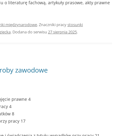
u o literaturę fachową, artykuły prasowe, akty prawne
nki międzynarodowe
. Znaczniki pracy
stosunki
ziecka
. Dodana do serwisu
27 sierpnia 2025
.
horoby zawodowe
ojęcie prawne 4
racy 4
utków 8
rzy pracy 17
e i świadczenia z tytułu wypadków przy pracy 21