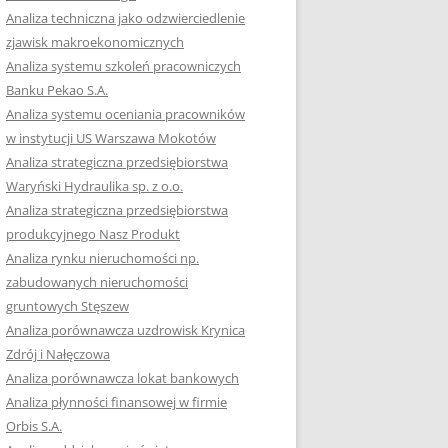
PRACĘ DYPLOMOWĄ
Analiza techniczna jako odzwierciedlenie
zjawisk makroekonomicznych
OTOWAĆ SIĘ DO
Analiza systemu szkoleń pracowniczych
EGZAMINU
Banku Pekao S.A.
WEGO?
Analiza systemu oceniania pracowników
W PRACACH
w instytucji US Warszawa Mokotów
WYCH
Analiza strategiczna przedsiębiorstwa
Waryński Hydraulika sp. z o.o.
OTOWAĆ SIĘ DO
Analiza strategiczna przedsiębiorstwa
RACY DYPLOMOWEJ
produkcyjnego Nasz Produkt
Analiza rynku nieruchomości np.
zabudowanych nieruchomości
gruntowych Stęszew
Analiza porównawcza uzdrowisk Krynica
Zdrój i Nałęczowa
Analiza porównawcza lokat bankowych
Analiza płynności finansowej w firmie
Orbis S.A.