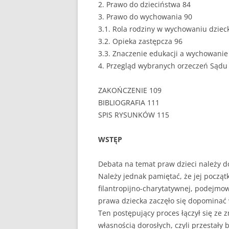
2. Prawo do dzieciństwa 84
3. Prawo do wychowania 90
UBEZPIECZENIA
3.1. Rola rodziny w wychowaniu dziec
ZARZĄDZANIE
3.2. Opieka zastępcza 96
3.3. Znaczenie edukacji a wychowanie
ZZL
4. Przegląd wybranych orzeczeń Sądu
ZAKOŃCZENIE 109
BIBLIOGRAFIA 111
SPIS RYSUNKÓW 115
WSTĘP
Debata na temat praw dzieci należy d
Należy jednak pamiętać, że jej początk
filantropijno-charytatywnej, podejmo
prawa dziecka zaczęło się dopominać 
Ten postępujący proces łączył się ze z
własnością dorosłych, czyli przestał