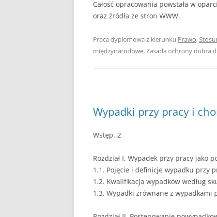
Całość opracowania powstała w oparci
oraz źródła ze stron WWW.
Praca dyplomowa z kierunku
Prawo
,
Stosu
międzynarodowe
,
Zasada ochrony dobra d
Wypadki przy pracy i c
Wstęp. 2
Rozdział I. Wypadek przy pracy jako p
1.1. Pojęcie i definicje wypadku przy p
1.2. Kwalifikacja wypadków według sk
1.3. Wypadki zrównane z wypadkami p
Rozdział II. Postępowanie powypadkow