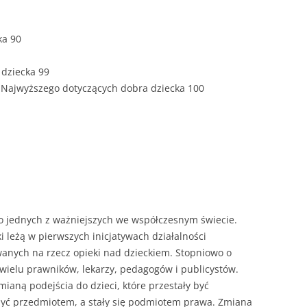
NAPISAĆ 
JAK PRZYG
ka 90
USTNEGO 
DYPLOMO
 dziecka 99
 Najwyższego dotyczących dobra dziecka 100
HIPOTEZY 
DYPLOMO
JAK PRZYG
OBRONY P
o jednych z ważniejszych we współczesnym świecie.
i leżą w pierwszych inicjatywach działalności
wanych na rzecz opieki nad dzieckiem. Stopniowo o
wielu prawników, lekarzy, pedagogów i publicystów.
mianą podejścia do dzieci, które przestały być
y być przedmiotem, a stały się podmiotem prawa. Zmiana