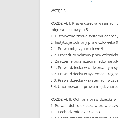
EUROPEISTYKA
WSTĘP 3
FINANSE
ROZDZIAŁ I. Prawa dziecka w ramach 
międzynarodowych 5
GASTRONOMIA
1. Historyczne źródła systemu ochron
GIEŁDA
2. Instytucje ochrony praw człowieka 
2.1. Prawo międzynarodowe 9
HANDEL
2.2. Procedury ochrony praw człowiek
3. Znaczenie organizacji międzynaro
HISTORIA
3.1. Prawa dziecka w uniwersalnym s
HOTELARSTWO
3.2. Prawa dziecka w systemach regio
3.3. Prawa dziecka w systemach wysp
LOGISTYKA I TRAN
3.4. Unormowania prawa międzynarod
MARKETING
ROZDZIAŁ II. Ochrona praw dziecka w 
1. Prawa i dobro dziecka w prawie cy
MARKETING POLIT
1.1. Pochodzenie dziecka 33
NIERUCHOMOŚCI