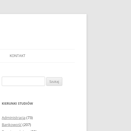
KONTAKT
Ć TEMAT PRACY
EJ?
Szukaj:
AĆ I OPRACOWYWAĆ
 DO PRACY
EJ?
KIERUNKI STUDIÓW
RÓDEŁ
Administracja
(73)
FICZNYCH
Bankowość
(207)