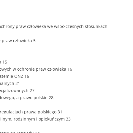
ZAWARTOŚĆ
DYPLOMOW
ESTETYKA 
ochrony praw człowieka we współczesnych stosunkach
WYRÓŻNIE
CZCIONKA,
y praw człowieka 5
WIELKOŚĆ 
9
STRUKTURA
a 15
DYPLOMOW
dowych w ochronie praw człowieka 16
ystemie ONZ 16
STYL PRAC
nalnych 21
ecjalizowanych 27
STRONA T
SPORT
owego, a prawo polskie 28
DYPLOMOW
SPIS TREŚC
regulacjach prawa polskiego 31
DYPLOMOW
wilnym, rodzinnym i opiekuńczym 33
YCZNY
WSTĘP PR