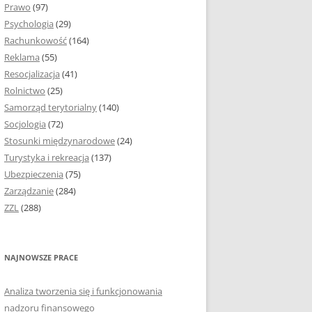
Prawo
(97)
 I PODROZDZIAŁY
Psychologia
(29)
Rachunkowość
(164)
IE PRACY
Reklama
(55)
EJ
Resocjalizacja
(41)
Rolnictwo
(25)
FIA
Samorząd terytorialny
(140)
KÓW, TABEL I
Socjologia
(72)
KÓW
Stosunki międzynarodowe
(24)
Turystyka i rekreacja
(137)
CYTATY
Ubezpieczenia
(75)
Zarządzanie
(284)
YSUNKI ORAZ WYKRESY
ZZL
(288)
RACY DYPLOMOWEJ I
I
NAJNOWSZE PRACE
NIE AUTORA PRACY
Analiza tworzenia się i funkcjonowania
KTÓRE POMOGĄ CI
nadzoru finansowego