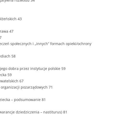
egatywna rozwodu 34
ROZDZIAŁY
ZAKOŃCZEN
łżeńskich 43
DYPLOMOW
prawa 47
BIBLIOGRA
7
ieczeń społecznych i „innych” formach opieki/ochrony
SPIS RYSUN
ZAŁĄCZNI
ediach 58
PRZYPISY, 
jego dobra przez instytucje polskie 59
TABELE, R
ecka 59
ywatelskich 67
OPRAWA P
h organizacji pozarządowych 71
ILOŚĆ KOPI
RIALNY
dziecka – podsumowanie 81
OŚWIADCZE
KSIĄŻKI, 
arancje dziedziczenia – nastiturus) 81
EACJA