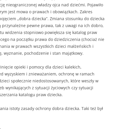
cję nieograniczonej władzy ojca nad dziećmi. Pojawiło
którym jest mowa o prawach i obowiązkach. Zakres
 pojęciem „dobra dziecka”. Zmiana stosunku do dziecka
są przynależne pewne prawa, tak z uwagi na ich dobro,
nktu widzenia stopniowo powiększa się katalog praw
ącego na początku prawa do dziedziczenia (chociaż nie
wnania w prawach wszystkich dzieci małżeńskich i
, wyznanie, pochodzenie i stan majątkowy.
ięcie opieki i pomocy dla dzieci kalekich,
ed wyzyskiem i znieważaniem, ochronę w ramach
dzieci społecznie niedostosowanych, które weszły w
b wynikających z sytuacji życiowych czy sytuacji
szerzania katalogu praw dziecka.
ania istoty zasady ochrony dobra dziecka. Taki też był