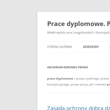
Przejdź
do
treści
Prace dyplomowe. P
Wielki wybór prac magisterskich i licencja
STRONA GŁÓWNA
DZIEDZINY
ADMINISTRACJA
ARCHIWUM KIERUNKU
PRAWO
BANKOWOŚĆ
BEZPIECZEŃSTWO
prace dyplomowe
z prawa cywilnego, prawa
konstytucyjnego, prawa pracy, jak i również
p
DZIENNIKARSTWO
EKOLOGIA
Zasada ochrony dobra dz
EKONOMIA