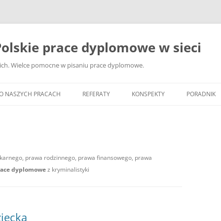
olskie prace dyplomowe w sieci
ckich. Wielce pomocne w pisaniu prace dyplomowe.
O NASZYCH PRACACH
REFERATY
KONSPEKTY
PORADNIK
JAK WYBRA
DYPLOMOW
JAK ZBIER
 karnego, prawa rodzinnego, prawa finansowego, prawa
MATERIAŁY
race dyplomowe
z kryminalistyki
DYPLOMOW
ANALIZA Ź
BIBLIOGRA
iecka