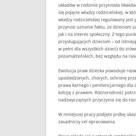
układów w rodzinie przyniosła likwida
się pojęcie władzy rodzicielskiej, w 
władzy rodzicielskiej regulowany jest
przynosi uznanie faktu, że dzieciom 
jak i na interes społeczny. Z tego pu
przysługujących dzieciom – od istniej
w pełni dla wszystkich dzieci) do zró
pozamałżeńskich, bez względu na rasę
Ewolucja praw dziecka powoduje rozwin
upośledzonych, chorych, ochronę prz
prawa karnego i penitencjarnego dla 
kolizję z prawem. Różnorodność potrze
nadzwyczajnych przyczynia się do roz
W niniejszej pracy podjęto próbę ukaz
zasadniczy cel opracowania.