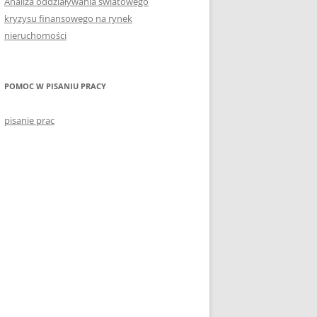
Analiza oddziaływania światowego
kryzysu finansowego na rynek
nieruchomości
POMOC W PISANIU PRACY
pisanie prac