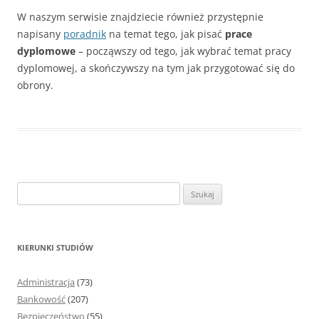
W naszym serwisie znajdziecie również przystępnie
napisany
poradnik
na temat tego, jak pisać
prace
dyplomowe
– począwszy od tego, jak wybrać temat pracy
dyplomowej, a skończywszy na tym jak przygotować się do
obrony.
S
z
u
k
KIERUNKI STUDIÓW
a
j
Administracja
(73)
:
Bankowość
(207)
Bezpieczeństwo
(55)