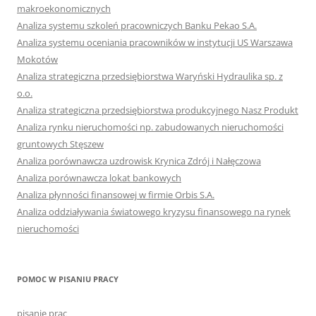
makroekonomicznych
Analiza systemu szkoleń pracowniczych Banku Pekao S.A.
Analiza systemu oceniania pracowników w instytucji US Warszawa
Mokotów
Analiza strategiczna przedsiębiorstwa Waryński Hydraulika sp. z
o.o.
Analiza strategiczna przedsiębiorstwa produkcyjnego Nasz Produkt
Analiza rynku nieruchomości np. zabudowanych nieruchomości
gruntowych Stęszew
Analiza porównawcza uzdrowisk Krynica Zdrój i Nałęczowa
Analiza porównawcza lokat bankowych
Analiza płynności finansowej w firmie Orbis S.A.
Analiza oddziaływania światowego kryzysu finansowego na rynek
nieruchomości
POMOC W PISANIU PRACY
pisanie prac