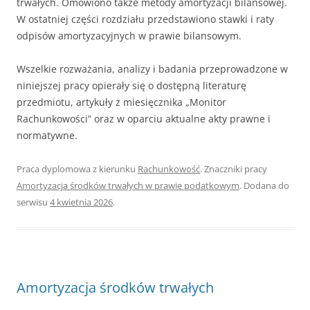
trwałych. Omówiono także metody amortyzacji bilansowej.
W ostatniej części rozdziału przedstawiono stawki i raty
odpisów amortyzacyjnych w prawie bilansowym.
Wszelkie rozważania, analizy i badania przeprowadzone w
niniejszej pracy opierały się o dostępną literaturę
przedmiotu, artykuły z miesięcznika „Monitor
Rachunkowości” oraz w oparciu aktualne akty prawne i
normatywne.
Praca dyplomowa z kierunku
Rachunkowość
. Znaczniki pracy
Amortyzacja środków trwałych w prawie podatkowym
. Dodana do
serwisu
4 kwietnia 2026
.
Amortyzacja środków trwałych