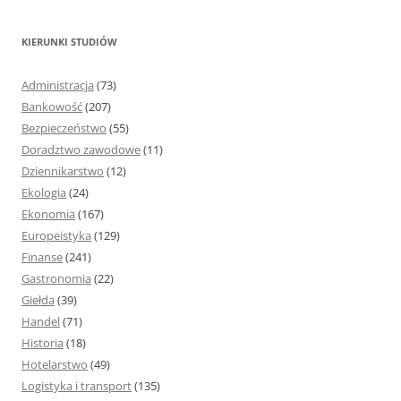
u
k
KIERUNKI STUDIÓW
a
j
Administracja
(73)
:
Bankowość
(207)
Bezpieczeństwo
(55)
Doradztwo zawodowe
(11)
Dziennikarstwo
(12)
Ekologia
(24)
Ekonomia
(167)
Europeistyka
(129)
Finanse
(241)
Gastronomia
(22)
Giełda
(39)
Handel
(71)
Historia
(18)
Hotelarstwo
(49)
Logistyka i transport
(135)