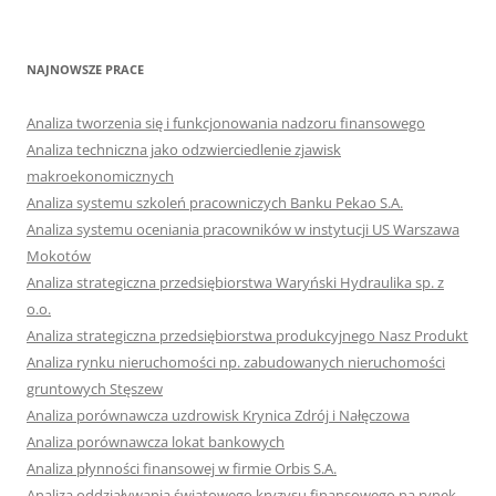
NAJNOWSZE PRACE
Analiza tworzenia się i funkcjonowania nadzoru finansowego
Analiza techniczna jako odzwierciedlenie zjawisk
makroekonomicznych
Analiza systemu szkoleń pracowniczych Banku Pekao S.A.
Analiza systemu oceniania pracowników w instytucji US Warszawa
Mokotów
Analiza strategiczna przedsiębiorstwa Waryński Hydraulika sp. z
o.o.
Analiza strategiczna przedsiębiorstwa produkcyjnego Nasz Produkt
Analiza rynku nieruchomości np. zabudowanych nieruchomości
gruntowych Stęszew
Analiza porównawcza uzdrowisk Krynica Zdrój i Nałęczowa
Analiza porównawcza lokat bankowych
Analiza płynności finansowej w firmie Orbis S.A.
Analiza oddziaływania światowego kryzysu finansowego na rynek