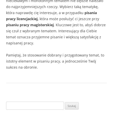
nieciekawym i monotonnym tematem nie będzie należało
do najprzyjemniejszych rzeczy. Wybierz taką tematykę,
która naprawdę cię interesuje, a w przypadku
pisania
pracy licencjackiej,
która może posłużyć ci jeszcze przy
pisaniu pracy magisterskiej
. Kluczowe jest to, abyś dobrze
się czuł z wybranym tematem. Interesujący dla Ciebie
temat oznacza przyjemne pisanie i większą satysfakcję z
napisanej pracy.
Pamiętaj, że stosowanie dobrany i przygotowany temat, to
istotny element w pisaniu pracy, a jednocześnie Twój
sukces na obronie.
S
z