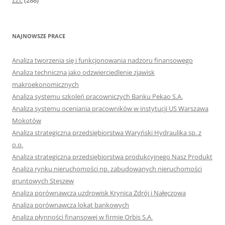
ZZL
(288)
NAJNOWSZE PRACE
Analiza tworzenia się i funkcjonowania nadzoru finansowego
Analiza techniczna jako odzwierciedlenie zjawisk
makroekonomicznych
Analiza systemu szkoleń pracowniczych Banku Pekao S.A.
Analiza systemu oceniania pracowników w instytucji US Warszawa
Mokotów
Analiza strategiczna przedsiębiorstwa Waryński Hydraulika sp. z
o.o.
Analiza strategiczna przedsiębiorstwa produkcyjnego Nasz Produkt
Analiza rynku nieruchomości np. zabudowanych nieruchomości
gruntowych Stęszew
Analiza porównawcza uzdrowisk Krynica Zdrój i Nałęczowa
Analiza porównawcza lokat bankowych
Analiza płynności finansowej w firmie Orbis S.A.