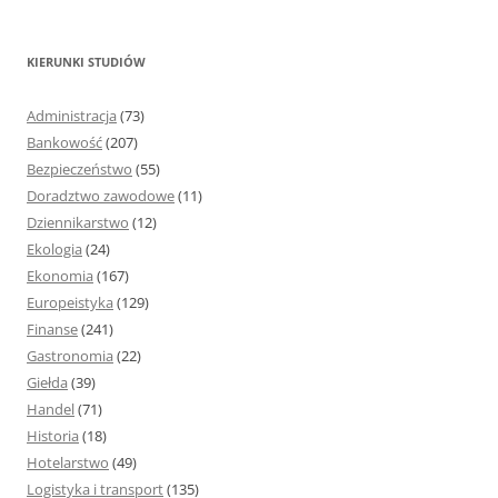
u
k
KIERUNKI STUDIÓW
a
j
Administracja
(73)
:
Bankowość
(207)
Bezpieczeństwo
(55)
Doradztwo zawodowe
(11)
Dziennikarstwo
(12)
Ekologia
(24)
Ekonomia
(167)
Europeistyka
(129)
Finanse
(241)
Gastronomia
(22)
Giełda
(39)
Handel
(71)
Historia
(18)
Hotelarstwo
(49)
Logistyka i transport
(135)