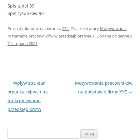
Spis tabel 89
Spis rysunków 90
Praca dyplomowa z kierunku
ZZL
. Znaczniki pracy
Motywowanie
materialne pracowników w przedsiębiorstwie X
. Dodana do serwisu
7 listopada 2021
.
Nawigacja
←
Wpływ struktur
Motywowanie pracowników
wpisu
organizacyjnych na
na podstawie firmy XYZ
→
funkcjonowanie
przedsiębiorstw
S
z