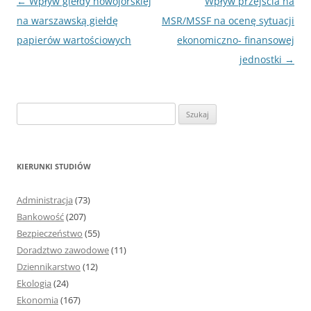
Nawigacja
←
Wpływ giełdy nowojorskiej
Wpływ przejścia na
wpisu
na warszawską giełdę
MSR/MSSF na ocenę sytuacji
papierów wartościowych
ekonomiczno- finansowej
jednostki
→
S
z
u
k
KIERUNKI STUDIÓW
a
j
Administracja
(73)
:
Bankowość
(207)
Bezpieczeństwo
(55)
Doradztwo zawodowe
(11)
Dziennikarstwo
(12)
Ekologia
(24)
Ekonomia
(167)