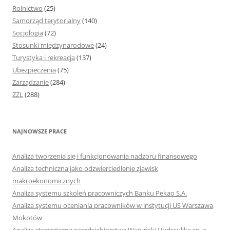
Rolnictwo
(25)
Samorząd terytorialny
(140)
Socjologia
(72)
Stosunki międzynarodowe
(24)
Turystyka i rekreacja
(137)
Ubezpieczenia
(75)
Zarządzanie
(284)
ZZL
(288)
NAJNOWSZE PRACE
Analiza tworzenia się i funkcjonowania nadzoru finansowego
Analiza techniczna jako odzwierciedlenie zjawisk
makroekonomicznych
Analiza systemu szkoleń pracowniczych Banku Pekao S.A.
Analiza systemu oceniania pracowników w instytucji US Warszawa
Mokotów