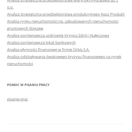
Analiza strategiczna przedsiębiorstwa Waryński Hydraulika sp. z
o.o.
Analiza strategiczna przedsiębiorstwa produkcyjnego Nasz Produkt
Analiza rynku nieruchomości np. zabudowanych nieruchomości
gruntowych Stęszew
Analiza porównawcza uzdrowisk Krynica Zdrój i Nałęczowa
Analiza porównawcza lokat bankowych
Analiza płynności finansowej w firmie Orbis S.A.
Analiza oddziaływania światowego kryzysu finansowego na rynek
nieruchomości
POMOC W PISANIU PRACY
pisanie prac