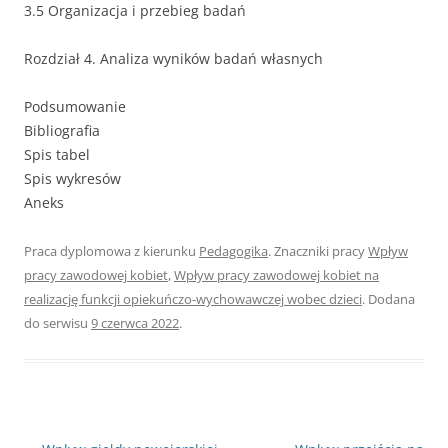
3.5 Organizacja i przebieg badań
Rozdział 4. Analiza wyników badań własnych
Podsumowanie
Bibliografia
Spis tabel
Spis wykresów
Aneks
Praca dyplomowa z kierunku
Pedagogika
. Znaczniki pracy
Wpływ
pracy zawodowej kobiet
,
Wpływ pracy zawodowej kobiet na
realizację funkcji opiekuńczo-wychowawczej wobec dzieci
. Dodana
do serwisu
9 czerwca 2022
.