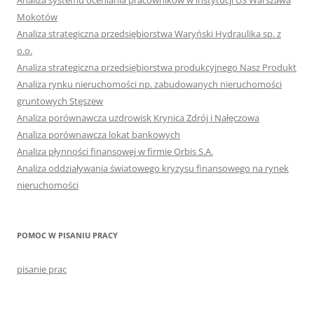
Analiza systemu oceniania pracowników w instytucji US Warszawa
Mokotów
Analiza strategiczna przedsiębiorstwa Waryński Hydraulika sp. z
o.o.
Analiza strategiczna przedsiębiorstwa produkcyjnego Nasz Produkt
Analiza rynku nieruchomości np. zabudowanych nieruchomości
gruntowych Stęszew
Analiza porównawcza uzdrowisk Krynica Zdrój i Nałęczowa
Analiza porównawcza lokat bankowych
Analiza płynności finansowej w firmie Orbis S.A.
Analiza oddziaływania światowego kryzysu finansowego na rynek
nieruchomości
POMOC W PISANIU PRACY
pisanie prac