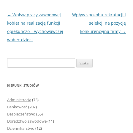
Nawigacja
←
Wpływ pracy zawodowej
Wpływ sposobu rekrutacji i
wpisu
kobiet na realizację funkcji
selekcji na pozycję
opiekuńczo – wychowawczej
konkurencyjną firmy
→
wobec dzieci
S
z
u
k
KIERUNKI STUDIÓW
a
j
Administracja
(73)
:
Bankowość
(207)
Bezpieczeństwo
(55)
Doradztwo zawodowe
(11)
Dziennikarstwo
(12)