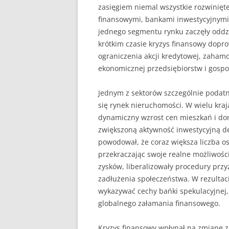
zasięgiem niemal wszystkie rozwinięt
finansowymi, bankami inwestycyjnymi 
UBEZPIECZENIA
jednego segmentu rynku zaczęły oddzi
ZARZĄDZANIE
krótkim czasie kryzys finansowy dopr
ograniczenia akcji kredytowej, zahamo
ZZL
ekonomicznej przedsiębiorstw i gos
Jednym z sektorów szczególnie podatn
się rynek nieruchomości. W wielu kr
dynamiczny wzrost cen mieszkań i do
zwiększoną aktywność inwestycyjną d
powodował, że coraz większa liczba o
przekraczając swoje realne możliwości
zysków, liberalizowały procedury prz
zadłużenia społeczeństwa. W rezultac
wykazywać cechy bańki spekulacyjnej, 
globalnego załamania finansowego.
Kryzys finansowy wpłynął na zmianę z