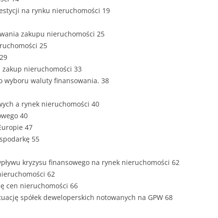
ZAWARTOŚĆ
westycji na rynku nieruchomości 19
DYPLOMOW
sowania zakupu nieruchomości 25
ESTETYKA 
eruchomości 25
WYRÓŻNIEN
 29
CZCIONKA, 
a zakup nieruchomości 33
WIELKOŚĆ 
do wyboru waluty finansowania. 38
STRUKTURA
owych a rynek nieruchomości 40
DYPLOMOW
sowego 40
Europie 47
STYL PRAC
ospodarkę 55
STRONA TY
SPORT
DYPLOMOW
a wpływu kryzysu finansowego na rynek nieruchomości 62
 nieruchomości 62
SPIS TREŚC
się cen nieruchomości 66
DYPLOMOW
YCZNY
ytuację spółek deweloperskich notowanych na GPW 68
WSTĘP PRA