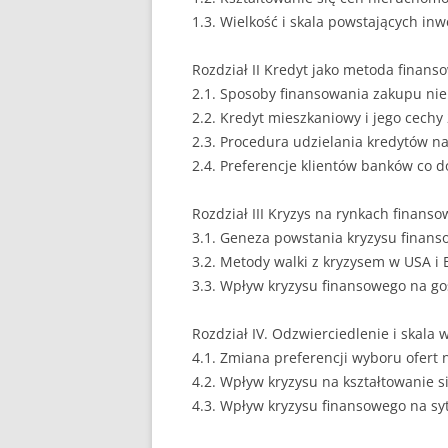
1.3. Wielkość i skala powstających in
EUROPEISTYKA
Rozdział II Kredyt jako metoda finan
FINANSE
2.1. Sposoby finansowania zakupu ni
GASTRONOMIA
2.2. Kredyt mieszkaniowy i jego cechy
2.3. Procedura udzielania kredytów n
GIEŁDA
2.4. Preferencje klientów banków co 
HANDEL
Rozdział III Kryzys na rynkach finans
3.1. Geneza powstania kryzysu finan
HISTORIA
3.2. Metody walki z kryzysem w USA i 
HOTELARSTWO
3.3. Wpływ kryzysu finansowego na g
LOGISTYKA I TRAN
Rozdział IV. Odzwierciedlenie i skal
4.1. Zmiana preferencji wyboru ofert
MARKETING
4.2. Wpływ kryzysu na kształtowanie 
MARKETING POLIT
4.3. Wpływ kryzysu finansowego na s
NIERUCHOMOŚCI