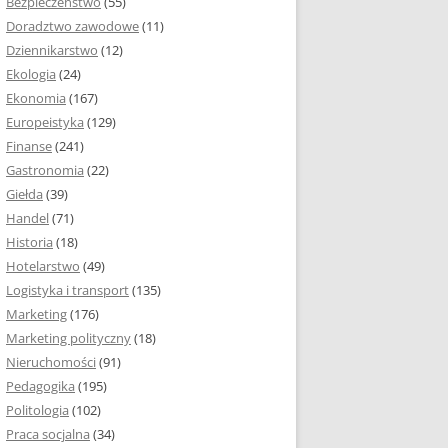
Bezpieczeństwo
(55)
 I ROZMIAR PRACY
Doradztwo zawodowe
(11)
EJ
Dziennikarstwo
(12)
PRACY DYPLOMOWEJ –
Ekologia
(24)
IA, NUMEROWANIE
Ekonomia
(167)
Europeistyka
(129)
MARGINESY I
Finanse
(241)
STRON
Gastronomia
(22)
Giełda
(39)
 AKAPITU W PRACY
Handel
(71)
EJ
Historia
(18)
Y DYPLOMOWEJ
Hotelarstwo
(49)
Logistyka i transport
(135)
TUŁOWA PRACY
Marketing
(176)
EJ
Marketing polityczny
(18)
Nieruchomości
(91)
I W PRACY
Pedagogika
(195)
EJ
Politologia
(102)
Praca socjalna
(34)
CY DYPLOMOWEJ