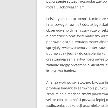
pogorszenie sytuacji gospodarczej po
rodzaju zobowiązaniami.
Polski rynek nieruchomości, mimo że
finansowego, również odczuł jego skut
obserwowano dynamiczny rozwój sekto
hipotecznych oraz systematyczny wzro
poprawiająca się sytuacja materialna
sprzyjały zwiększonemu zainteresowa
doprowadził jednak do osłabienia koni
oraz zmniejszenia aktywności inwesty
zmianie uległy preferencje klientów, 
kredytowa banków.
Analiza wpływu światowego kryzysu f
problem badawczy zarówno z punktu wi
Zrozumienie mechanizmów powstawani
sektor nieruchomości pozwala lepiej 
zadłużenia, spekulacji oraz niekontr