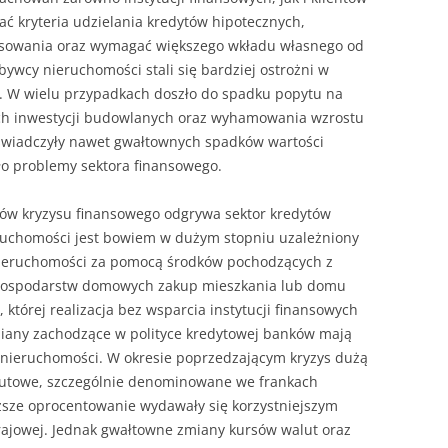
ać kryteria udzielania kredytów hipotecznych,
nsowania oraz wymagać większego wkładu własnego od
bywcy nieruchomości stali się bardziej ostrożni w
. W wielu przypadkach doszło do spadku popytu na
ych inwestycji budowlanych oraz wyhamowania wzrostu
oświadczyły nawet gwałtownych spadków wartości
ło problemy sektora finansowego.
ków kryzysu finansowego odgrywa sektor kredytów
ruchomości jest bowiem w dużym stopniu uzależniony
nieruchomości za pomocą środków pochodzących z
 gospodarstw domowych zakup mieszkania lub domu
 której realizacja bez wsparcia instytucji finansowych
miany zachodzące w polityce kredytowej banków mają
 nieruchomości. W okresie poprzedzającym kryzys dużą
alutowe, szczególnie denominowane we frankach
iższe oprocentowanie wydawały się korzystniejszym
rajowej. Jednak gwałtowne zmiany kursów walut oraz