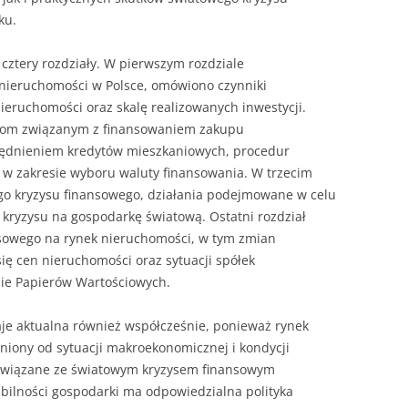
ku.
 cztery rozdziały. W pierwszym rozdziale
 nieruchomości w Polsce, omówiono czynniki
ieruchomości oraz skalę realizowanych inwestycji.
niom związanym z finansowaniem zakupu
lędnieniem kredytów mieszkaniowych, procedur
w w zakresie wyboru waluty finansowania. W trzecim
o kryzysu finansowego, działania podejmowane w celu
 kryzysu na gospodarkę światową. Ostatni rozdział
nsowego na rynek nieruchomości, w tym zmian
ię cen nieruchomości oraz sytuacji spółek
ie Papierów Wartościowych.
je aktualna również współcześnie, ponieważ rynek
żniony od sytuacji makroekonomicznej i kondycji
 związane ze światowym kryzysem finansowym
tabilności gospodarki ma odpowiedzialna polityka