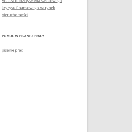
Analiza oddziaływania światowego
kryzysu finansowego na rynek
nieruchomości
POMOC W PISANIU PRACY
pisanie prac