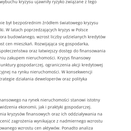
 wybuchu kryzysu ujawniły ryzyko związane z tego
 nie był bezpośrednim źródłem światowego kryzysu
ki. W latach poprzedzających kryzys w Polsce
ra budowlanego, wzrost liczby udzielanych kredytów
st cen mieszkań. Rozwijająca się gospodarka,
 społeczeństwa oraz łatwiejszy dostęp do finansowania
niu zakupem nieruchomości. Kryzys finansowy
unktury gospodarczej, ograniczenia akcji kredytowej
cyjnej na rynku nieruchomości. W konsekwencji
strategie działania deweloperów oraz polityka
inansowego na rynek nieruchomości stanowi istotny
dzenia ekonomii, jak i praktyki gospodarczej.
a kryzysów finansowych oraz ich oddziaływania na
ocenić zagrożenia wynikające z nadmiernego wzrostu
olowanego wzrostu cen aktywów. Ponadto analiza