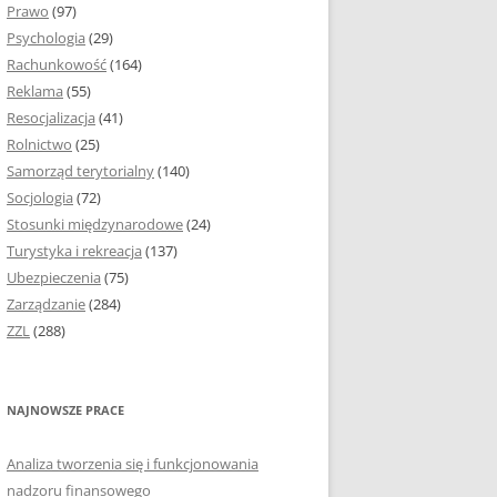
Prawo
(97)
I PODROZDZIAŁY
Psychologia
(29)
Rachunkowość
(164)
IE PRACY
Reklama
(55)
EJ
Resocjalizacja
(41)
Rolnictwo
(25)
IA
Samorząd terytorialny
(140)
KÓW, TABEL I
Socjologia
(72)
ÓW
Stosunki międzynarodowe
(24)
Turystyka i rekreacja
(137)
CYTATY
Ubezpieczenia
(75)
Zarządzanie
(284)
SUNKI ORAZ WYKRESY
ZZL
(288)
ACY DYPLOMOWEJ I
NAJNOWSZE PRACE
NIE AUTORA PRACY
Analiza tworzenia się i funkcjonowania
TÓRE POMOGĄ CI
nadzoru finansowego