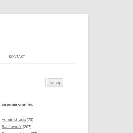
KONTAKT
Ć TEMAT PRACY
EJ?
Szukaj:
AĆ I OPRACOWYWAĆ
 DO PRACY
EJ?
KIERUNKI STUDIÓW
RÓDEŁ
Administracja
(73)
FICZNYCH
Bankowość
(207)