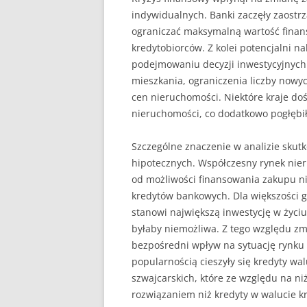
indywidualnych. Banki zaczęły zaostrz
ograniczać maksymalną wartość fina
kredytobiorców. Z kolei potencjalni na
podejmowaniu decyzji inwestycyjnych
mieszkania, ograniczenia liczby now
cen nieruchomości. Niektóre kraje d
nieruchomości, co dodatkowo pogłębi
Szczególne znaczenie w analizie skut
hipotecznych. Współczesny rynek nie
od możliwości finansowania zakupu 
kredytów bankowych. Dla większości
stanowi największą inwestycję w życiu,
byłaby niemożliwa. Z tego względu z
bezpośredni wpływ na sytuację rynku
popularnością cieszyły się kredyty w
szwajcarskich, które ze względu na n
rozwiązaniem niż kredyty w walucie k