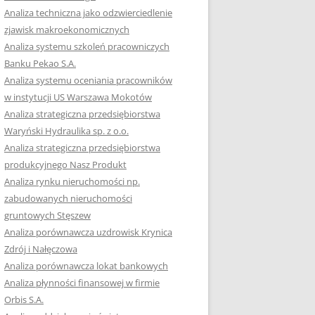
RACĘ DYPLOMOWĄ
Analiza techniczna jako odzwierciedlenie
zjawisk makroekonomicznych
OTOWAĆ SIĘ DO
Analiza systemu szkoleń pracowniczych
GZAMINU
Banku Pekao S.A.
EGO?
Analiza systemu oceniania pracowników
W PRACACH
w instytucji US Warszawa Mokotów
YCH
Analiza strategiczna przedsiębiorstwa
Waryński Hydraulika sp. z o.o.
OTOWAĆ SIĘ DO
Analiza strategiczna przedsiębiorstwa
ACY DYPLOMOWEJ
produkcyjnego Nasz Produkt
Analiza rynku nieruchomości np.
zabudowanych nieruchomości
gruntowych Stęszew
Analiza porównawcza uzdrowisk Krynica
Zdrój i Nałęczowa
Analiza porównawcza lokat bankowych
Analiza płynności finansowej w firmie
Orbis S.A.