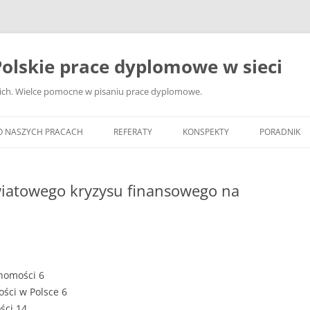
olskie prace dyplomowe w sieci
ckich. Wielce pomocne w pisaniu prace dyplomowe.
O NASZYCH PRACACH
REFERATY
KONSPEKTY
PORADNIK
JAK WYBRA
DYPLOMOW
wiatowego kryzysu finansowego na
JAK ZBIER
MATERIAŁY
DYPLOMOW
ANALIZA Ź
chomości 6
BIBLIOGRA
ości w Polsce 6
ści 14