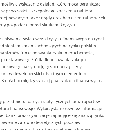
możliwia wskazanie działań, które mogą ograniczać
 w przyszłości. Szczególnego znaczenia nabiera
odejmowanych przez rządy oraz banki centralne w celu
rony gospodarki przed skutkami kryzysu.
oddziaływania światowego kryzysu finansowego na rynek
ędnieniem zmian zachodzących na rynku polskim.
chanizmów funkcjonowania rynku nieruchomości,
o podstawowego źródła finansowania zakupu
inansowego na sytuację gospodarczą, ceny
biorstw deweloperskich. Istotnym elementem
leżności pomiędzy sytuacją na rynkach finansowych a
ry przedmiotu, danych statystycznych oraz raportów
ktora finansowego. Wykorzystano również informacje
e, banki oraz organizacje zajmujące się analizą rynku
stawienie zarówno teoretycznych podstaw
jak i praktycznych skutków światowego kryzysu