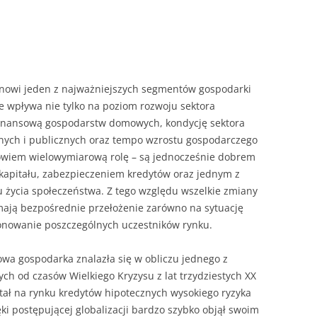
ROZDZIAŁY 
ZAKOŃCZEN
DYPLOMOW
nowi jeden z najważniejszych segmentów gospodarki
BIBLIOGRAF
 wpływa nie tylko na poziom rozwoju sektora
 finansową gospodarstw domowych, kondycję sektora
SPIS RYSUN
nych i publicznych oraz tempo wzrostu gospodarczego
ZAŁĄCZNIK
bowiem wielowymiarową rolę – są jednocześnie dobrem
PRZYPISY, 
apitału, zabezpieczeniem kredytów oraz jednym z
ycia społeczeństwa. Z tego względu wszelkie zmiany
TABELE, RY
ają bezpośrednie przełożenie zarówno na sytuację
jonowanie poszczególnych uczestników rynku.
OPRAWA PR
ILOŚĆ KOPII
RIALNY
owa gospodarka znalazła się w obliczu jednego z
OŚWIADCZE
ch od czasów Wielkiego Kryzysu z lat trzydziestych XX
tał na rynku kredytów hipotecznych wysokiego ryzyka
KSIĄŻKI, K
i postępującej globalizacji bardzo szybko objął swoim
EACJA