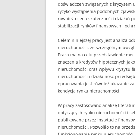
doświadczeń związanych z kryzysem u
ryzyko wystąpienia podobnych zjawisk
również ocena skuteczności działań p
stabilizacji rynków finansowych i och
Celem niniejszej pracy jest analiza 
nieruchomości, ze szczególnym uwzgl
Praca ma na celu przedstawienie me
znaczenia kredytów hipotecznych jak
nieruchomości oraz wpływu kryzysu f
nieruchomości i działalność przedsię
opracowania jest również ukazanie za
kondycją rynku nieruchomości.
W pracy zastosowano analizę literatu
dotyczących rynku nieruchomości i se
publikowane przez instytucje finansow
nieruchomości. Pozwoliło to na przed
funkcjonowania rynku nieruchomości, 