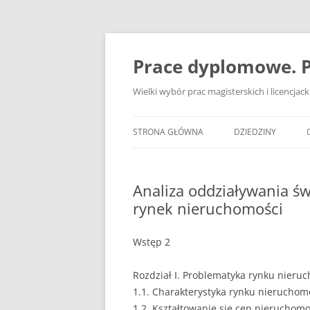
Przejdź
do
treści
Prace dyplomowe. P
Wielki wybór prac magisterskich i licencja
STRONA GŁÓWNA
DZIEDZINY
ADMINISTRACJA
Analiza oddziaływania ś
BANKOWOŚĆ
rynek nieruchomości
BEZPIECZEŃSTWO
Wstęp 2
DZIENNIKARSTWO
Rozdział I. Problematyka rynku nieru
EKOLOGIA
1.1. Charakterystyka rynku nieruchom
EKONOMIA
1.2. Kształtowanie się cen nieruchomo