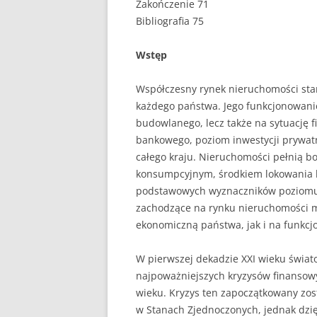
Zakończenie 71
Bibliografia 75
PEDAGOGIKA
POLITOLOGIA
Wstęp
PRAWO
Współczesny rynek nieruchomości sta
każdego państwa. Jego funkcjonowanie
PSYCHOLOGIA
budowlanego, lecz także na sytuację
bankowego, poziom inwestycji prywat
RACHUNKOWOŚĆ
całego kraju. Nieruchomości pełnią 
REKLAMA
konsumpcyjnym, środkiem lokowania k
podstawowych wyznaczników poziomu ż
RESOCJALIZACJA
zachodzące na rynku nieruchomości m
ekonomiczną państwa, jak i na funkc
ROLNICTWO
SAMORZĄD TERYTO
W pierwszej dekadzie XXI wieku świat
najpoważniejszych kryzysów finansowy
SOCJOLOGIA
wieku. Kryzys ten zapoczątkowany zos
w Stanach Zjednoczonych, jednak dzięk
TURYSTYKA I REKR