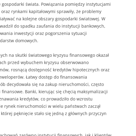
NAPISAĆ P
e gospodarki świata. Powiązania pomiędzy instytucjami
oraz rynkami kapitałowymi sprawiły, że problemy
JAK PRZYG
aływać na kolejne obszary gospodarki światowej. W
USTNEGO E
owadził do spadku zaufania do instytucji bankowych,
DYPLOMOW
wania inwestycji oraz pogorszenia sytuacji
podarstw domowych.
HIPOTEZY 
DYPLOMOW
ych na skutki światowego kryzysu finansowego okazał
JAK PRZYG
ajach przed wybuchem kryzysu obserwowano
OBRONY PR
mów, rosnącą dostępność kredytów hipotecznych oraz
eweloperów. Łatwy dostęp do finansowania
sób decydowała się na zakup nieruchomości, często
 finansowe. Banki, kierując się chęcią maksymalizacji
yznawania kredytów, co prowadziło do wzrostu
ie rynek nieruchomości w wielu państwach zaczął
której pęknięcie stało się jedną z głównych przyczyn
achowań zarówno instytucji finansowych, jak i klientów