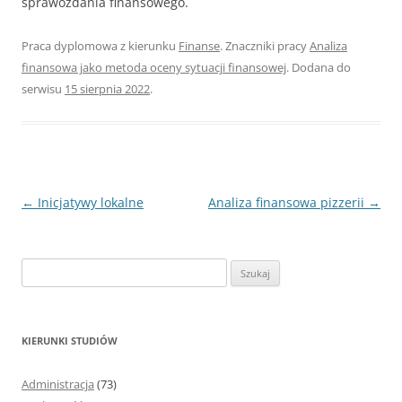
sprawozdania finansowego.
Praca dyplomowa z kierunku
Finanse
. Znaczniki pracy
Analiza
finansowa jako metoda oceny sytuacji finansowej
. Dodana do
serwisu
15 sierpnia 2022
.
Nawigacja
←
Inicjatywy lokalne
Analiza finansowa pizzerii
→
wpisu
S
z
u
k
KIERUNKI STUDIÓW
a
j
Administracja
(73)
: