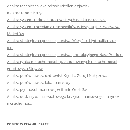
Analiza techniczna jako odzwierciedlenie zjawisk
makroekonomicznych
Analiza systemu szkoleń pracowniczych Banku Pekao S.A.
Analiza systemu oceniania pracowników w instytucji US Warszawa
Mokotów
Analiza strategiczna przedsiębiorstwa Waryński Hydraulika sp. z
o.o.
Analiza strategiczna przedsiębiorstwa produkcyjnego Nasz Produkt
Analiza rynku nieruchomości np. zabudowanych nieruchomości
gruntowych Stęszew
Analiza porównawcza uzdrowisk Krynica Zdrój i Nałęczowa
Analiza porównawcza lokat bankowych
Analiza płynności finansowej w firmie Orbis S.A.
Analiza oddziaływania światowego kryzysu finansowego na rynek
nieruchomości
POMOC W PISANIU PRACY