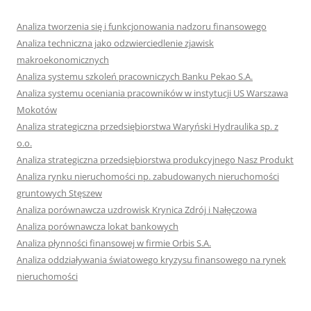
Analiza tworzenia się i funkcjonowania nadzoru finansowego
Analiza techniczna jako odzwierciedlenie zjawisk
makroekonomicznych
Analiza systemu szkoleń pracowniczych Banku Pekao S.A.
Analiza systemu oceniania pracowników w instytucji US Warszawa
Mokotów
Analiza strategiczna przedsiębiorstwa Waryński Hydraulika sp. z
o.o.
Analiza strategiczna przedsiębiorstwa produkcyjnego Nasz Produkt
Analiza rynku nieruchomości np. zabudowanych nieruchomości
gruntowych Stęszew
Analiza porównawcza uzdrowisk Krynica Zdrój i Nałęczowa
Analiza porównawcza lokat bankowych
Analiza płynności finansowej w firmie Orbis S.A.
Analiza oddziaływania światowego kryzysu finansowego na rynek
nieruchomości