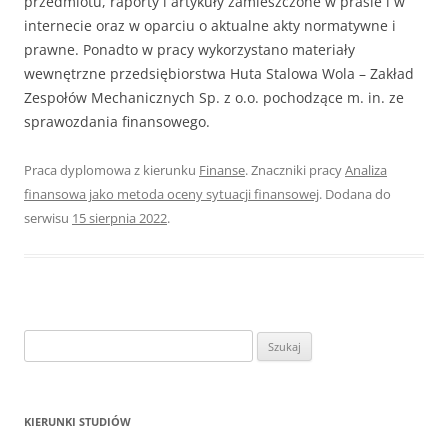
przedmiotu, raporty i artykuły zamieszczone w prasie i w
internecie oraz w oparciu o aktualne akty normatywne i
prawne. Ponadto w pracy wykorzystano materiały
wewnętrzne przedsiębiorstwa Huta Stalowa Wola – Zakład
Zespołów Mechanicznych Sp. z o.o. pochodzące m. in. ze
sprawozdania finansowego.
Praca dyplomowa z kierunku
Finanse
. Znaczniki pracy
Analiza
finansowa jako metoda oceny sytuacji finansowej
. Dodana do
serwisu
15 sierpnia 2022
.
S
z
u
k
KIERUNKI STUDIÓW
a