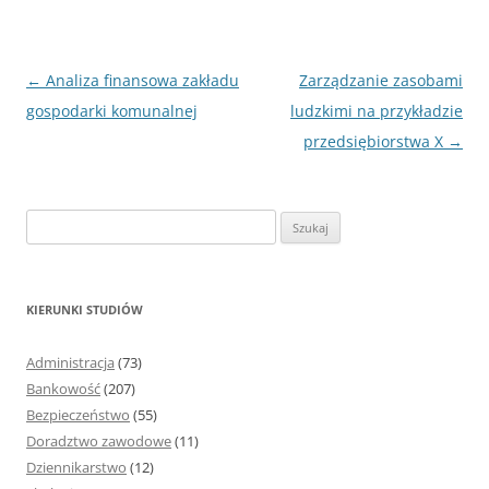
Nawigacja
←
Analiza finansowa zakładu
Zarządzanie zasobami
wpisu
gospodarki komunalnej
ludzkimi na przykładzie
przedsiębiorstwa X
→
S
z
u
k
KIERUNKI STUDIÓW
a
j
Administracja
(73)
:
Bankowość
(207)
Bezpieczeństwo
(55)
Doradztwo zawodowe
(11)
Dziennikarstwo
(12)