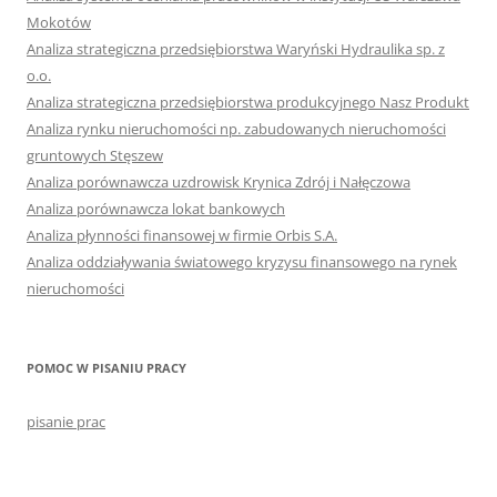
Mokotów
Analiza strategiczna przedsiębiorstwa Waryński Hydraulika sp. z
o.o.
Analiza strategiczna przedsiębiorstwa produkcyjnego Nasz Produkt
Analiza rynku nieruchomości np. zabudowanych nieruchomości
gruntowych Stęszew
Analiza porównawcza uzdrowisk Krynica Zdrój i Nałęczowa
Analiza porównawcza lokat bankowych
Analiza płynności finansowej w firmie Orbis S.A.
Analiza oddziaływania światowego kryzysu finansowego na rynek
nieruchomości
POMOC W PISANIU PRACY
pisanie prac