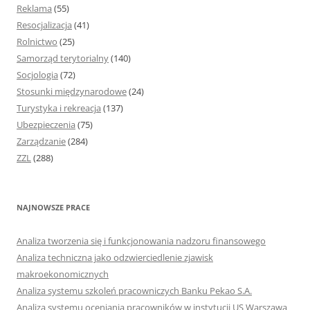
Reklama
(55)
Resocjalizacja
(41)
Rolnictwo
(25)
Samorząd terytorialny
(140)
Socjologia
(72)
Stosunki międzynarodowe
(24)
Turystyka i rekreacja
(137)
Ubezpieczenia
(75)
Zarządzanie
(284)
ZZL
(288)
NAJNOWSZE PRACE
Analiza tworzenia się i funkcjonowania nadzoru finansowego
Analiza techniczna jako odzwierciedlenie zjawisk
makroekonomicznych
Analiza systemu szkoleń pracowniczych Banku Pekao S.A.
Analiza systemu oceniania pracowników w instytucji US Warszawa