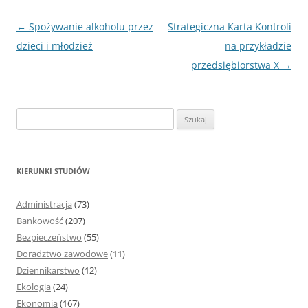
Nawigacja
←
Spożywanie alkoholu przez
Strategiczna Karta Kontroli
wpisu
dzieci i młodzież
na przykładzie
przedsiębiorstwa X
→
S
z
u
k
KIERUNKI STUDIÓW
a
j
Administracja
(73)
:
Bankowość
(207)
Bezpieczeństwo
(55)
Doradztwo zawodowe
(11)
Dziennikarstwo
(12)
Ekologia
(24)
Ekonomia
(167)