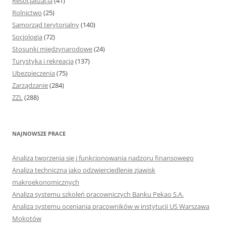
Resocjalizacja
(41)
Rolnictwo
(25)
Samorząd terytorialny
(140)
Socjologia
(72)
Stosunki międzynarodowe
(24)
Turystyka i rekreacja
(137)
Ubezpieczenia
(75)
Zarządzanie
(284)
ZZL
(288)
NAJNOWSZE PRACE
Analiza tworzenia się i funkcjonowania nadzoru finansowego
Analiza techniczna jako odzwierciedlenie zjawisk
makroekonomicznych
Analiza systemu szkoleń pracowniczych Banku Pekao S.A.
Analiza systemu oceniania pracowników w instytucji US Warszawa
Mokotów