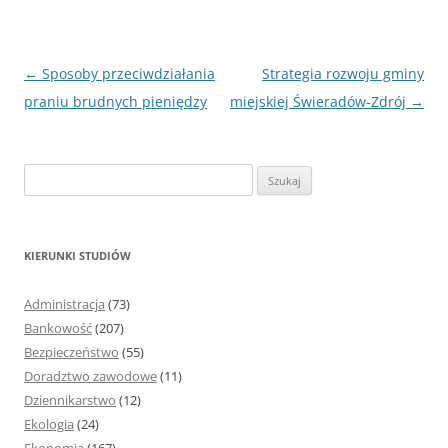
Nawigacja
←
Sposoby przeciwdziałania
Strategia rozwoju gminy
wpisu
praniu brudnych pieniędzy
miejskiej Świeradów-Zdrój
→
S
z
u
k
KIERUNKI STUDIÓW
a
j
Administracja
(73)
:
Bankowość
(207)
Bezpieczeństwo
(55)
Doradztwo zawodowe
(11)
Dziennikarstwo
(12)
Ekologia
(24)