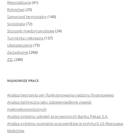
Resocjalizacja
(41)
Rolnictwo
(25)
Samorząd terytorialny
(140)
Socjologia
(72)
Stosunki międzynarodowe
(24)
Turystyka i rekreacja
(137)
Ubezpieczenia
(75)
Zarządzanie
(284)
ZZL
(288)
NAJNOWSZE PRACE
Analiza tworzenia się i funkcjonowania nadzoru finansowego
Analiza techniczna jako odzwierciedlenie zjawisk
makroekonomicznych
Analiza systemu szkoleń pracowniczych Banku Pekao S.A.
Analiza systemu oceniania pracowników w instytucji US Warszawa
Mokotów