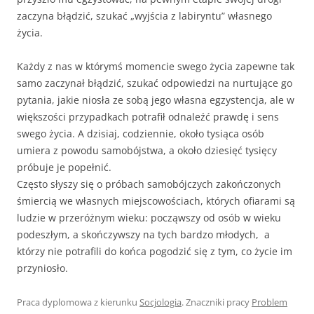
zaczyna błądzić, szukać „wyjścia z labiryntu” własnego
życia.
Każdy z nas w którymś momencie swego życia zapewne tak
samo zaczynał błądzić, szukać odpowiedzi na nurtujące go
pytania, jakie niosła ze sobą jego własna egzystencja, ale w
większości przypadkach potrafił odnaleźć prawdę i sens
swego życia. A dzisiaj, codziennie, około tysiąca osób
umiera z powodu samobójstwa, a około dziesięć tysięcy
próbuje je popełnić.
Często słyszy się o próbach samobójczych zakończonych
śmiercią we własnych miejscowościach, których ofiarami są
ludzie w przeróżnym wieku: począwszy od osób w wieku
podeszłym, a skończywszy na tych bardzo młodych, a
którzy nie potrafili do końca pogodzić się z tym, co życie im
przyniosło.
Praca dyplomowa z kierunku
Socjologia
. Znaczniki pracy
Problem