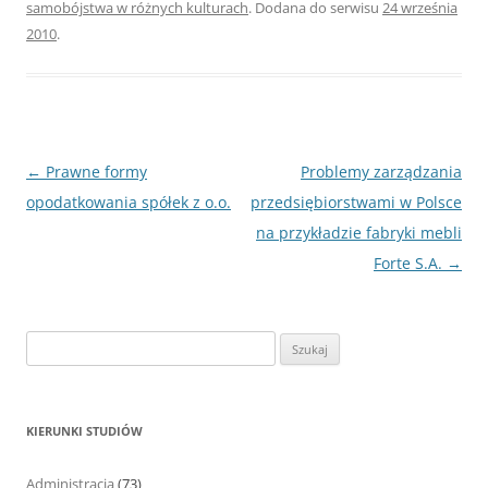
samobójstwa w różnych kulturach
. Dodana do serwisu
24 września
2010
.
Nawigacja
←
Prawne formy
Problemy zarządzania
wpisu
opodatkowania spółek z o.o.
przedsiębiorstwami w Polsce
na przykładzie fabryki mebli
Forte S.A.
→
S
z
u
k
KIERUNKI STUDIÓW
a
j
Administracja
(73)