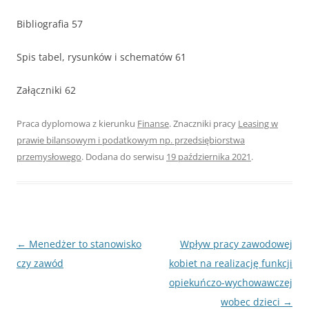
Bibliografia 57
Spis tabel, rysunków i schematów 61
Załączniki 62
Praca dyplomowa z kierunku
Finanse
. Znaczniki pracy
Leasing w
prawie bilansowym i podatkowym np. przedsiębiorstwa
przemysłowego
. Dodana do serwisu
19 października 2021
.
Nawigacja
←
Menedżer to stanowisko
Wpływ pracy zawodowej
wpisu
czy zawód
kobiet na realizację funkcji
opiekuńczo-wychowawczej
wobec dzieci
→