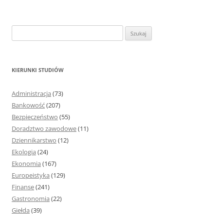
S
z
u
k
KIERUNKI STUDIÓW
a
j
Administracja
(73)
:
Bankowość
(207)
Bezpieczeństwo
(55)
Doradztwo zawodowe
(11)
Dziennikarstwo
(12)
Ekologia
(24)
Ekonomia
(167)
Europeistyka
(129)
Finanse
(241)
Gastronomia
(22)
Giełda
(39)