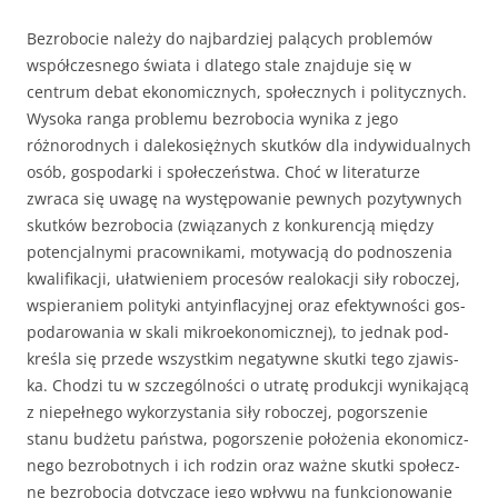
Bezrobocie należy do najbardziej palących problemów
współczesnego świata i dlatego stale znajduje się w
centrum debat ekonomicznych, społecznych i politycznych.
Wysoka ran­ga problemu bezrobocia wynika z jego
różnorodnych i dalekosiężnych skutków dla indywidualnych
osób, gos­podarki i społeczeństwa. Choć w literaturze
zwraca się uwagę na występowanie pewnych pozytywnych
skutków bezrobocia (związanych z konkurencją między
potencjal­nymi pracownikami, motywacją do podnoszenia
kwalifika­cji, ułatwieniem procesów realokacji siły roboczej,
wspie­raniem polityki antyinflacyjnej oraz efektywności gos­
podarowania w skali mikroekonomicznej), to jednak pod­
kreśla się przede wszystkim negatywne skutki tego zjawis­
ka. Chodzi tu w szczególności o utratę produkcji wynikają­cą
z niepełnego wykorzystania siły roboczej, pogorszenie
stanu budżetu państwa, pogorszenie położenia ekonomicz­
nego bezrobotnych i ich rodzin oraz ważne skutki społecz­
ne bezrobocia dotyczące jego wpływu na funkcjonowanie