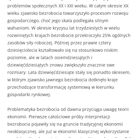
problemów społecznych XX i XXI wieku. W całym okresie XX
wieku zjawisko bezrobocia towarzy­szyło procesom rozwoju
gospodarczego, choć jego skala podlegała silnym
wahaniom. W okresie kryzysu lat trzy­dziestych w wielu
rozwiniętych krajach bezrobocie prze­kroczyło 25% ogólnych
zasobów siły roboczej. Później przez prawie cztery
dziesięciolecia kształtowało się na stosunkowo niskim
poziomie, ale w latach osiemdziesią­tych i
dziewięćdziesiątych znowu zwiększyło znacznie swe
rozmiary. Lata dziewięćdziesiąte stały się ponadto okre­sem,
w którym zjawisko jawnego bezrobocia dotknęło kraje
przechodzące transformację systemową w kierunku
gospodarki rynkowej.
Problematyka bezrobocia od dawna przyciąga uwagę teorii
ekonomii. Pierwsze całościowe próby interpretacji
bezrobocia pojawiły się na gruncie tradycyjnej ekonomii
neoklasycznej, ale już w ekonomii klasycznej wykorzy­stanie