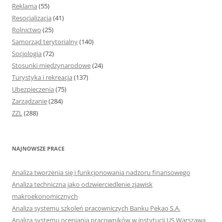
Reklama
(55)
Resocjalizacja
(41)
Rolnictwo
(25)
Samorząd terytorialny
(140)
Socjologia
(72)
Stosunki międzynarodowe
(24)
Turystyka i rekreacja
(137)
Ubezpieczenia
(75)
Zarządzanie
(284)
ZZL
(288)
NAJNOWSZE PRACE
Analiza tworzenia się i funkcjonowania nadzoru finansowego
Analiza techniczna jako odzwierciedlenie zjawisk
makroekonomicznych
Analiza systemu szkoleń pracowniczych Banku Pekao S.A.
Analiza systemu oceniania pracowników w instytucji US Warszawa