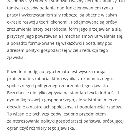
zasobów siły roboczej stanowiło ważny kierunek analizy. Od
tamtych czasów badania nad funkcjonowaniem rynku
pracy i wykorzystaniem siły roboczej są obecne w całym
okresie rozwoju teorii ekonomii. Podejmowane są próby
zrozumienia istoty bezrobocia, form jego przejawia­nia się,
przyczyn jego powstawania i mechanizmów utrwa­lania się,
a ponadto formułowane są wskazówki i postulaty pod
adresem polityki gospodarczej w celu redukcji tego
zjawiska.
Powodem podjęcia tego tematu jest wysoka ranga
problemu bezrobocia, która wynika z ekono­micznego,
społecznego i politycznego znaczenia tego zjawiska.
Bezrobocie nie tylko wpływa na standard życia ludności i
dynamikę rozwoju gospodarczego, ale w istotnej mierze
decyduje o nastrojach społecznych i popularności rządów.
To właśnie z tych względów jest ono przedmiotem
zainteresowania polityki gospodarczej państwa, próbującej
ograniczyć rozmiary tego zjawiska.