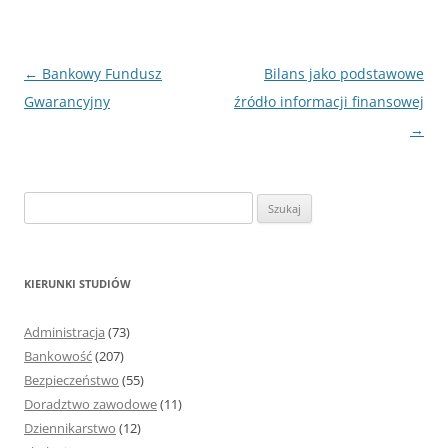
Nawigacja
←
Bankowy Fundusz
Bilans jako podstawowe
wpisu
Gwarancyjny
źródło informacji finansowej
→
S
z
u
k
KIERUNKI STUDIÓW
a
j
Administracja
(73)
:
Bankowość
(207)
Bezpieczeństwo
(55)
Doradztwo zawodowe
(11)
Dziennikarstwo
(12)