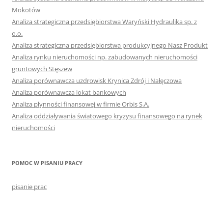
Mokotów
Analiza strategiczna przedsiębiorstwa Waryński Hydraulika sp. z
o.o.
Analiza strategiczna przedsiębiorstwa produkcyjnego Nasz Produkt
Analiza rynku nieruchomości np. zabudowanych nieruchomości
gruntowych Stęszew
Analiza porównawcza uzdrowisk Krynica Zdrój i Nałęczowa
Analiza porównawcza lokat bankowych
Analiza płynności finansowej w firmie Orbis S.A.
Analiza oddziaływania światowego kryzysu finansowego na rynek
nieruchomości
POMOC W PISANIU PRACY
pisanie prac