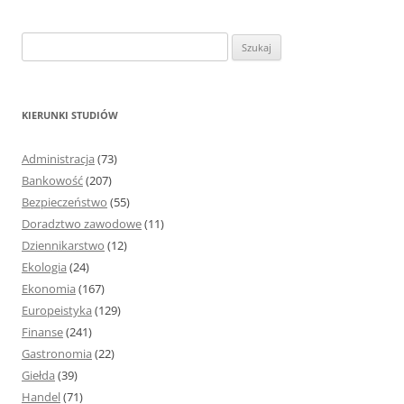
S
z
u
k
KIERUNKI STUDIÓW
a
j
Administracja
(73)
:
Bankowość
(207)
Bezpieczeństwo
(55)
Doradztwo zawodowe
(11)
Dziennikarstwo
(12)
Ekologia
(24)
Ekonomia
(167)
Europeistyka
(129)
Finanse
(241)
Gastronomia
(22)
Giełda
(39)
Handel
(71)