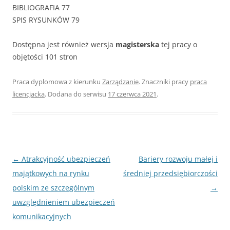
BIBLIOGRAFIA 77
SPIS RYSUNKÓW 79
Dostępna jest również wersja
magisterska
tej pracy o
objętości 101 stron
Praca dyplomowa z kierunku
Zarządzanie
. Znaczniki pracy
praca
licencjacka
. Dodana do serwisu
17 czerwca 2021
.
Nawigacja
←
Atrakcyjność ubezpieczeń
Bariery rozwoju małej i
wpisu
majątkowych na rynku
średniej przedsiębiorczości
polskim ze szczególnym
→
uwzględnieniem ubezpieczeń
komunikacyjnych