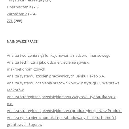
Turystyka i rekreacja
(137)
Ubezpieczenia
(75)
Zarządzanie
(284)
ZZL
(288)
NAJNOWSZE PRACE
Analiza tworzenia się i funkcjonowania nadzoru finansowego
Analiza techniczna jako odzwierciedlenie zjawisk
makroekonomicznych
Analiza systemu szkoleń pracowniczych Banku Pekao S.A.
Analiza systemu oceniania pracowników w instytucji US Warszawa
Mokotów
Analiza strategiczna przedsiębiorstwa Waryński Hydraulika sp. z
o.o.
Analiza strategiczna przedsiębiorstwa produkcyjnego Nasz Produkt
Analiza rynku nieruchomości np. zabudowanych nieruchomości
gruntowych Stęszew