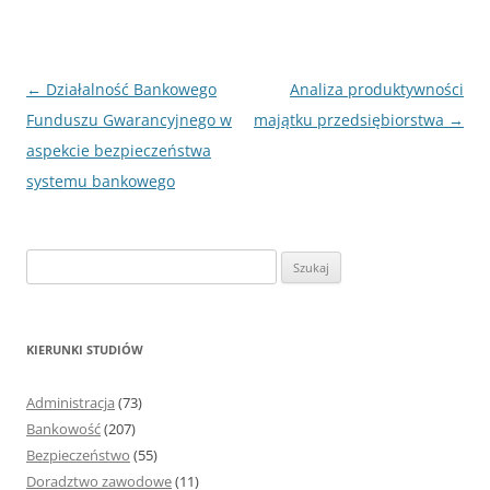
Nawigacja
←
Działalność Bankowego
Analiza produktywności
wpisu
Funduszu Gwarancyjnego w
majątku przedsiębiorstwa
→
aspekcie bezpieczeństwa
systemu bankowego
S
z
u
k
KIERUNKI STUDIÓW
a
j
Administracja
(73)
:
Bankowość
(207)
Bezpieczeństwo
(55)
Doradztwo zawodowe
(11)