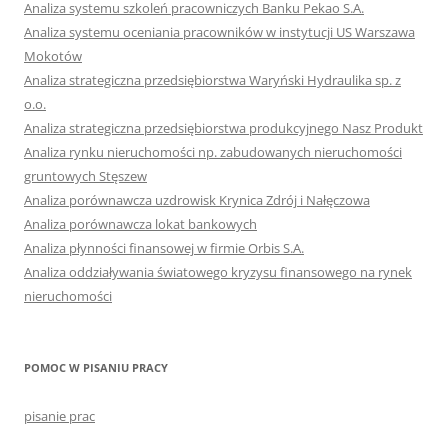
Analiza systemu szkoleń pracowniczych Banku Pekao S.A.
Analiza systemu oceniania pracowników w instytucji US Warszawa
Mokotów
Analiza strategiczna przedsiębiorstwa Waryński Hydraulika sp. z
o.o.
Analiza strategiczna przedsiębiorstwa produkcyjnego Nasz Produkt
Analiza rynku nieruchomości np. zabudowanych nieruchomości
gruntowych Stęszew
Analiza porównawcza uzdrowisk Krynica Zdrój i Nałęczowa
Analiza porównawcza lokat bankowych
Analiza płynności finansowej w firmie Orbis S.A.
Analiza oddziaływania światowego kryzysu finansowego na rynek
nieruchomości
POMOC W PISANIU PRACY
pisanie prac