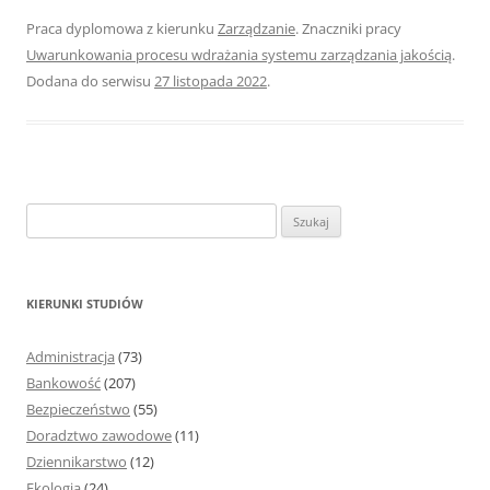
Praca dyplomowa z kierunku
Zarządzanie
. Znaczniki pracy
Uwarunkowania procesu wdrażania systemu zarządzania jakością
.
Dodana do serwisu
27 listopada 2022
.
S
z
u
k
KIERUNKI STUDIÓW
a
j
Administracja
(73)
:
Bankowość
(207)
Bezpieczeństwo
(55)
Doradztwo zawodowe
(11)
Dziennikarstwo
(12)
Ekologia
(24)