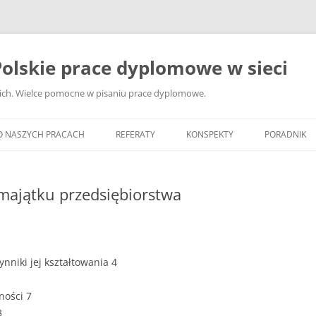
olskie prace dyplomowe w sieci
ckich. Wielce pomocne w pisaniu prace dyplomowe.
O NASZYCH PRACACH
REFERATY
KONSPEKTY
PORADNIK
JAK WYBRA
DYPLOMOW
majątku przedsiębiorstwa
JAK ZBIER
MATERIAŁY
DYPLOMOW
ynniki jej kształtowania 4
ANALIZA Ź
BIBLIOGRA
ności 7
3