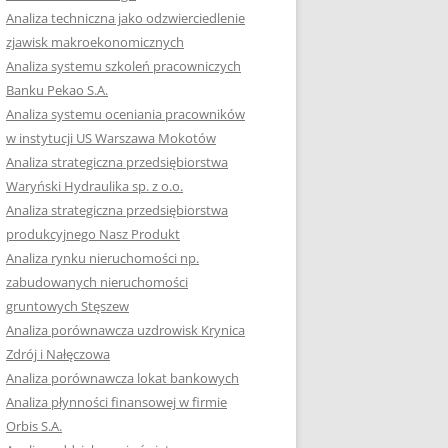
RACĘ DYPLOMOWĄ
Analiza techniczna jako odzwierciedlenie
zjawisk makroekonomicznych
OTOWAĆ SIĘ DO
Analiza systemu szkoleń pracowniczych
GZAMINU
Banku Pekao S.A.
EGO?
Analiza systemu oceniania pracowników
W PRACACH
w instytucji US Warszawa Mokotów
YCH
Analiza strategiczna przedsiębiorstwa
Waryński Hydraulika sp. z o.o.
OTOWAĆ SIĘ DO
Analiza strategiczna przedsiębiorstwa
ACY DYPLOMOWEJ
produkcyjnego Nasz Produkt
Analiza rynku nieruchomości np.
zabudowanych nieruchomości
gruntowych Stęszew
Analiza porównawcza uzdrowisk Krynica
Zdrój i Nałęczowa
Analiza porównawcza lokat bankowych
Analiza płynności finansowej w firmie
Orbis S.A.