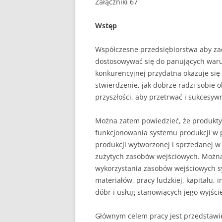
Załączniki 67
PEDAGOGIKA
Wstęp
POLITOLOGIA
Współczesne przedsiębiorstwa aby za
PRAWO
dostosowywać się do panujących war
konkurencyjnej przydatna okazuje się 
PSYCHOLOGIA
stwierdzenie, jak dobrze radzi sobie o
przyszłości, aby przetrwać i sukcesywn
RACHUNKOWOŚĆ
REKLAMA
Można zatem powiedzieć, że produkty
funkcjonowania systemu produkcji w p
RESOCJALIZACJA
produkcji wytworzonej i sprzedanej w
zużytych zasobów wejściowych. Można 
ROLNICTWO
wykorzystania zasobów wejściowych sy
materiałów, pracy ludzkiej, kapitału, 
SAMORZĄD TERYTO
dóbr i usług stanowiących jego wyjści
SOCJOLOGIA
Głównym celem pracy jest przedstawi
TURYSTYKA I REKR