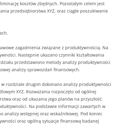
NAPISAĆ P
eliminację kosztów zbędnych. Pozostałym celem jest
łania przedsiębiorstwa XYZ, oraz ciągłe poszukiwanie
JAK PRZYG
USTNEGO E
DYPLOMOW
ach.
HIPOTEZY 
tawowe zagadnienia związane z produktywnością. Na
DYPLOMOW
ywności. Następnie ukazano czynniki kształtowania
JAK PRZYG
ozdziału przedstawiono metody analizy produktywności
OBRONY PR
kowej analizy sprawozdań finansowych.
, w rozdziale drugim dokonano analizy produktywności
dlowym XYZ. Rozważania rozpoczęto od ogólnej
rstwa oraz od ukazania jego planów na przyszłość.
oduktywności. Na podstawie informacji zawartych w
 analizy wstępnej oraz wskaźnikowej. Pod koniec
wności oraz ogólną sytuacje finansową badanej