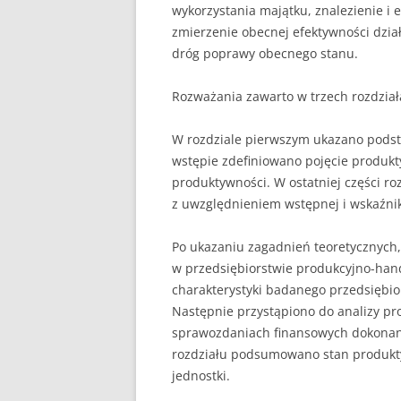
wykorzystania majątku, znalezienie i 
zmierzenie obecnej efektywności dzia
UBEZPIECZENIA
dróg poprawy obecnego stanu.
ZARZĄDZANIE
Rozważania zawarto w trzech rozdział
ZZL
W rozdziale pierwszym ukazano pods
wstępie zdefiniowano pojęcie produkt
produktywności. W ostatniej części r
z uwzględnieniem wstępnej i wskaźni
Po ukazaniu zagadnień teoretycznych
w przedsiębiorstwie produkcyjno-han
charakterystyki badanego przedsiębio
Następnie przystąpiono do analizy pr
sprawozdaniach finansowych dokonano
rozdziału podsumowano stan produkty
jednostki.