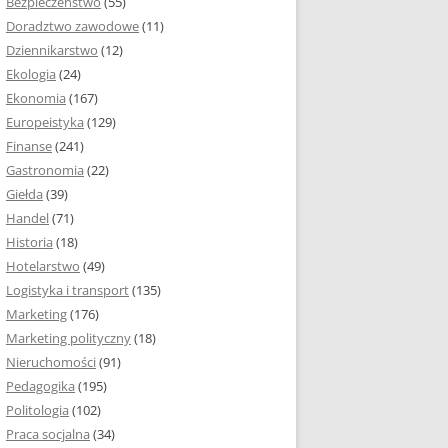
Bezpieczeństwo
(55)
 I ROZMIAR PRACY
Doradztwo zawodowe
(11)
EJ
Dziennikarstwo
(12)
PRACY DYPLOMOWEJ –
Ekologia
(24)
IA, NUMEROWANIE
Ekonomia
(167)
Europeistyka
(129)
MARGINESY I
Finanse
(241)
STRON
Gastronomia
(22)
Giełda
(39)
 AKAPITU W PRACY
Handel
(71)
EJ
Historia
(18)
Y DYPLOMOWEJ
Hotelarstwo
(49)
Logistyka i transport
(135)
TUŁOWA PRACY
Marketing
(176)
EJ
Marketing polityczny
(18)
Nieruchomości
(91)
I W PRACY
Pedagogika
(195)
EJ
Politologia
(102)
Praca socjalna
(34)
CY DYPLOMOWEJ