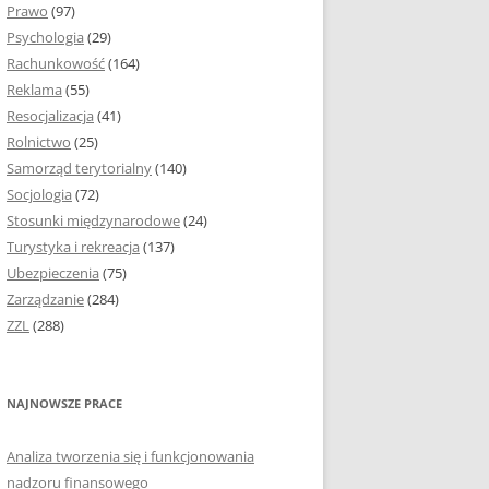
Prawo
(97)
I PODROZDZIAŁY
Psychologia
(29)
Rachunkowość
(164)
IE PRACY
Reklama
(55)
EJ
Resocjalizacja
(41)
Rolnictwo
(25)
IA
Samorząd terytorialny
(140)
KÓW, TABEL I
Socjologia
(72)
ÓW
Stosunki międzynarodowe
(24)
Turystyka i rekreacja
(137)
CYTATY
Ubezpieczenia
(75)
Zarządzanie
(284)
SUNKI ORAZ WYKRESY
ZZL
(288)
ACY DYPLOMOWEJ I
NAJNOWSZE PRACE
NIE AUTORA PRACY
Analiza tworzenia się i funkcjonowania
TÓRE POMOGĄ CI
nadzoru finansowego