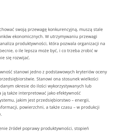
ROZDZIAŁY 
ZAKOŃCZEN
DYPLOMOW
chować swoją przewagę konkurencyjną, muszą stale
unków ekonomicznych. W utrzymywaniu przewagi
BIBLIOGRAF
analiza produktywności, która pozwala organizacji na
becnie, o ile lepsza może być, i co trzeba zrobić w
SPIS RYSUN
ie się rozwijać.
ZAŁĄCZNIK
PRZYPISY, 
wność stanowi jedno z podstawowych kryteriów oceny
rzedsiębiorstwie. Stanowi ona stosunek wielkości
TABELE, RY
 danym okresie do ilości wykorzystywanych lub
ją także interpretować jako efektywność
OPRAWA PR
stemu, jakim jest przedsiębiorstwo – energii,
ILOŚĆ KOPII
informacji, powierzchni, a także czasu – w produkcji
RIALNY
e.
OŚWIADCZE
KSIĄŻKI, K
enie źródeł poprawy produktywności, stopień
EACJA