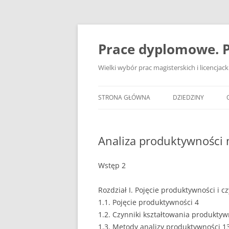
Przejdź
do
treści
Prace dyplomowe. P
Wielki wybór prac magisterskich i licencja
STRONA GŁÓWNA
DZIEDZINY
ADMINISTRACJA
Analiza produktywności 
BANKOWOŚĆ
BEZPIECZEŃSTWO
Wstęp 2
DZIENNIKARSTWO
Rozdział I. Pojęcie produktywności i cz
1.1. Pojęcie produktywności 4
EKOLOGIA
1.2. Czynniki kształtowania produktyw
EKONOMIA
1.3. Metody analizy produktywności 1