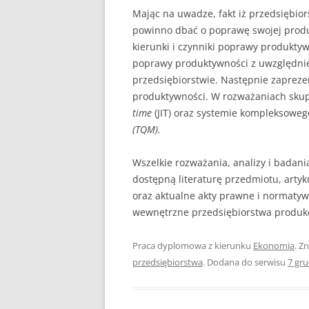
Mając na uwadze, fakt iż przedsiębio
powinno dbać o poprawę swojej produ
kierunki i czynniki poprawy produkty
poprawy produktywności z uwzględnie
przedsiębiorstwie. Następnie zaprez
produktywności. W rozważaniach sku
time
(JIT) oraz systemie kompleksoweg
(TQM).
Wszelkie rozważania, analizy i badani
dostępną literaturę przedmiotu, arty
oraz aktualne akty prawne i normatyw
wewnętrzne przedsiębiorstwa produk
Praca dyplomowa z kierunku
Ekonomia
. Z
przedsiębiorstwa
. Dodana do serwisu
7 gr