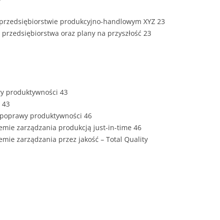
ZAWARTOŚĆ
DYPLOMOW
w przedsiębiorstwie produkcyjno-handlowym XYZ 23
 przedsiębiorstwa oraz plany na przyszłość 23
ESTETYKA 
WYRÓŻNIEN
CZCIONKA, 
WIELKOŚĆ 
awy produktywności 43
STRUKTURA
 43
DYPLOMOW
y poprawy produktywności 46
emie zarządzania produkcją just-in-time 46
STYL PRAC
mie zarządzania przez jakość – Total Quality
STRONA TY
SPORT
DYPLOMOW
SPIS TREŚC
DYPLOMOW
YCZNY
WSTĘP PRA