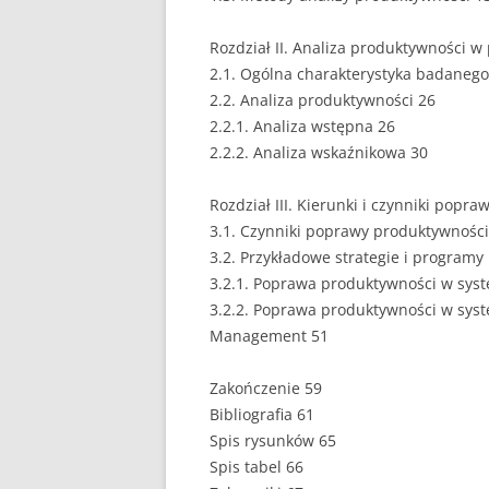
EUROPEISTYKA
Rozdział II. Analiza produktywności 
2.1. Ogólna charakterystyka badanego
FINANSE
2.2. Analiza produktywności 26
GASTRONOMIA
2.2.1. Analiza wstępna 26
2.2.2. Analiza wskaźnikowa 30
GIEŁDA
Rozdział III. Kierunki i czynniki popr
HANDEL
3.1. Czynniki poprawy produktywności
3.2. Przykładowe strategie i program
HISTORIA
3.2.1. Poprawa produktywności w syst
HOTELARSTWO
3.2.2. Poprawa produktywności w syste
Management 51
LOGISTYKA I TRAN
Zakończenie 59
MARKETING
Bibliografia 61
MARKETING POLIT
Spis rysunków 65
Spis tabel 66
NIERUCHOMOŚCI