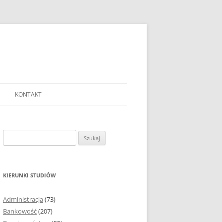
KONTAKT
Ć TEMAT PRACY
EJ?
Szukaj:
AĆ I OPRACOWYWAĆ
 DO PRACY
EJ?
KIERUNKI STUDIÓW
RÓDEŁ
Administracja
(73)
FICZNYCH
Bankowość
(207)