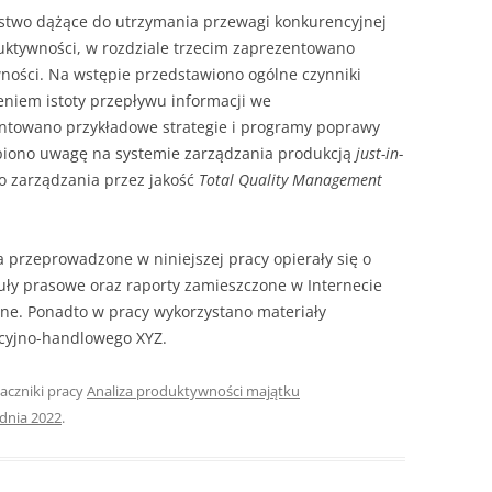
rstwo dążące do utrzymania przewagi konkurencyjnej
ktywności, w rozdziale trzecim zaprezentowano
wności. Na wstępie przedstawiono ogólne czynniki
niem istoty przepływu informacji we
entowano przykładowe strategie i programy poprawy
piono uwagę na systemie zarządzania produkcją
just-in-
o zarządzania przez jakość
Total Quality Management
a przeprowadzone w niniejszej pracy opierały się o
kuły prasowe oraz raporty zamieszczone w Internecie
ne. Ponadto w pracy wykorzystano materiały
cyjno-handlowego XYZ.
naczniki pracy
Analiza produktywności majątku
udnia 2022
.