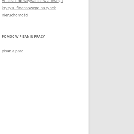
Analiza oddziaływania światowego
kryzysu finansowego na rynek
nieruchomości
POMOC W PISANIU PRACY
pisanie prac