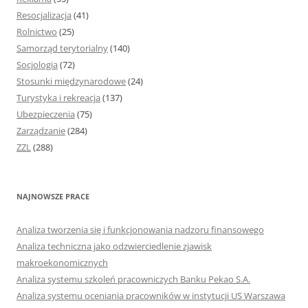
Resocjalizacja
(41)
Rolnictwo
(25)
Samorząd terytorialny
(140)
Socjologia
(72)
Stosunki międzynarodowe
(24)
Turystyka i rekreacja
(137)
Ubezpieczenia
(75)
Zarządzanie
(284)
ZZL
(288)
NAJNOWSZE PRACE
Analiza tworzenia się i funkcjonowania nadzoru finansowego
Analiza techniczna jako odzwierciedlenie zjawisk
makroekonomicznych
Analiza systemu szkoleń pracowniczych Banku Pekao S.A.
Analiza systemu oceniania pracowników w instytucji US Warszawa