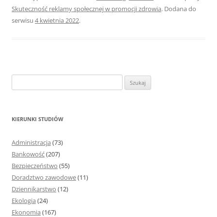
Skuteczność reklamy społecznej w promocji zdrowia
. Dodana do
serwisu
4 kwietnia 2022
.
S
z
u
k
KIERUNKI STUDIÓW
a
j
Administracja
(73)
:
Bankowość
(207)
Bezpieczeństwo
(55)
Doradztwo zawodowe
(11)
Dziennikarstwo
(12)
Ekologia
(24)
Ekonomia
(167)