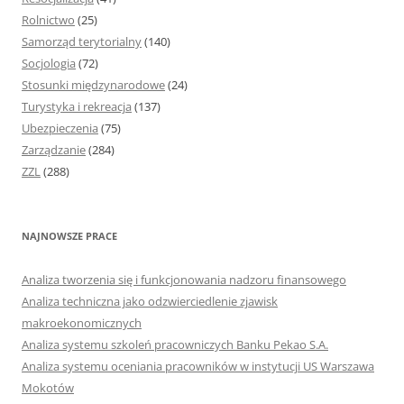
Rolnictwo
(25)
Samorząd terytorialny
(140)
Socjologia
(72)
Stosunki międzynarodowe
(24)
Turystyka i rekreacja
(137)
Ubezpieczenia
(75)
Zarządzanie
(284)
ZZL
(288)
NAJNOWSZE PRACE
Analiza tworzenia się i funkcjonowania nadzoru finansowego
Analiza techniczna jako odzwierciedlenie zjawisk
makroekonomicznych
Analiza systemu szkoleń pracowniczych Banku Pekao S.A.
Analiza systemu oceniania pracowników w instytucji US Warszawa
Mokotów