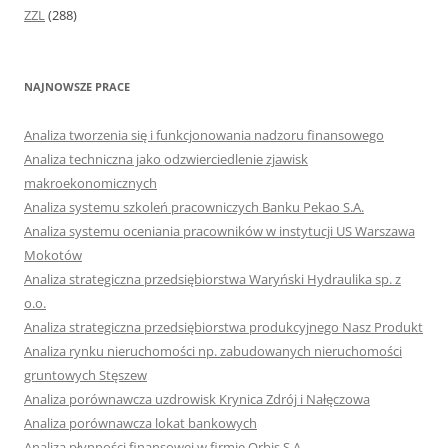
ZZL
(288)
NAJNOWSZE PRACE
Analiza tworzenia się i funkcjonowania nadzoru finansowego
Analiza techniczna jako odzwierciedlenie zjawisk
makroekonomicznych
Analiza systemu szkoleń pracowniczych Banku Pekao S.A.
Analiza systemu oceniania pracowników w instytucji US Warszawa
Mokotów
Analiza strategiczna przedsiębiorstwa Waryński Hydraulika sp. z
o.o.
Analiza strategiczna przedsiębiorstwa produkcyjnego Nasz Produkt
Analiza rynku nieruchomości np. zabudowanych nieruchomości
gruntowych Stęszew
Analiza porównawcza uzdrowisk Krynica Zdrój i Nałęczowa
Analiza porównawcza lokat bankowych
Analiza płynności finansowej w firmie Orbis S.A.