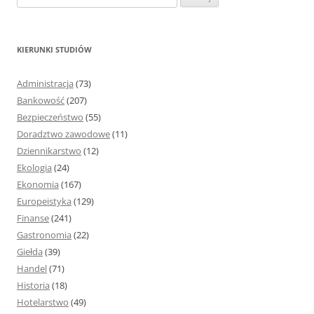
z
u
k
KIERUNKI STUDIÓW
a
j
Administracja
(73)
:
Bankowość
(207)
Bezpieczeństwo
(55)
Doradztwo zawodowe
(11)
Dziennikarstwo
(12)
Ekologia
(24)
Ekonomia
(167)
Europeistyka
(129)
Finanse
(241)
Gastronomia
(22)
Giełda
(39)
Handel
(71)
Historia
(18)
Hotelarstwo
(49)