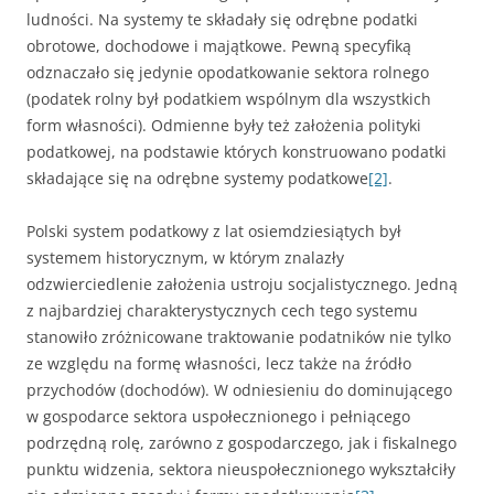
ludności. Na systemy te składały się odrębne podatki
obrotowe, dochodowe i majątkowe. Pewną specyfiką
odznaczało się jedynie opodatkowanie sektora rolnego
(podatek rolny był podatkiem wspólnym dla wszystkich
form własności). Odmienne były też założenia polityki
podatkowej, na podstawie których konstruowano podatki
składające się na odrębne systemy podatkowe
[2]
.
Polski system podatkowy z lat osiemdziesiątych był
systemem historycznym, w którym znalazły
odzwierciedlenie założenia ustroju socjalistycznego. Jedną
z najbardziej charakterystycznych cech tego systemu
stanowiło zróżnicowane traktowanie podatników nie tylko
ze względu na formę własności, lecz także na źródło
przychodów (dochodów). W odniesieniu do dominującego
w gospodarce sektora uspołecznionego i pełniącego
podrzędną rolę, zarówno z gospodarczego, jak i fiskalnego
punktu widzenia, sektora nieuspołecznionego wykształciły