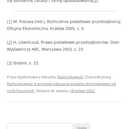
się odmienne zasady i formy opodatkowania
[3]
.
[1]
M. Poszwa (red.), Rozliczenia podatkowe przedsiębiorcy,
Oficyna Ekonomiczna, Kraków 2005, s. 9.
[2]
H. Litwińczuk, Prawo podatkowe przedsiębiorców, Dom
Wydawniczy ABC, Warszawa 2003, s. 23.
[3]
Ibidem, s. 23.
Praca dyplomowa z kierunku
Rachunkowość
. Znaczniki pracy
Rachunkowość w procesie naliczania podatku dochodowego od
osób fizycznych
. Dodana do serwisu
18 lutego 2022
.
S