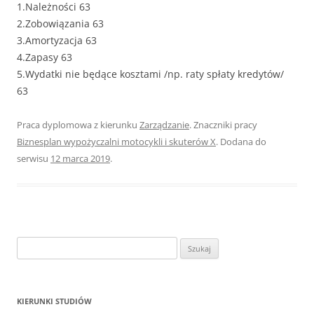
1.Należności 63
2.Zobowiązania 63
3.Amortyzacja 63
4.Zapasy 63
5.Wydatki nie będące kosztami /np. raty spłaty kredytów/
63
Praca dyplomowa z kierunku
Zarządzanie
. Znaczniki pracy
Biznesplan wypożyczalni motocykli i skuterów X
. Dodana do
serwisu
12 marca 2019
.
S
z
u
k
KIERUNKI STUDIÓW
a