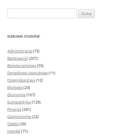
S
z
u
k
KIERUNKI STUDIÓW
a
j
Administracja
(73)
:
Bankowość
(207)
Bezpieczeństwo
(55)
Doradztwo zawodowe
(11)
Dziennikarstwo
(12)
Ekologia
(24)
Ekonomia
(167)
Europeistyka
(129)
Finanse
(241)
Gastronomia
(22)
Giełda
(39)
Handel
(71)