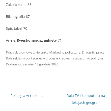
Zakończenie 65
Bibliografia 67
Spis tabel 70
Aneks
Kwestionariusz ankiety
71
Praca dyplomowa z kierunku
Marketing polityczny
. Znaczniki pracy
Rola reklamy politycznej w procesie kreowania wizerunku polityka
.
Dodana do serwisu
18 grudnia 2020
.
Nawigacja
←
Rola ojca w rodzinie
Rola TV i komputera na
wpisu
lekcjach geografii
→