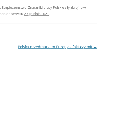
,
Bezpieczeństwo
. Znaczniki pracy
Polskie siły zbrojne w
ROZDZIAŁY 
dana do serwisu
29 grudnia 2021
.
ZAKOŃCZEN
DYPLOMOW
BIBLIOGRAF
SPIS RYSUN
Polska przedmurzem Europy – fakt czy mit
→
ZAŁĄCZNIK
PRZYPISY, 
TABELE, RY
OPRAWA PR
ILOŚĆ KOPII
RIALNY
OŚWIADCZE
KSIĄŻKI, K
EACJA