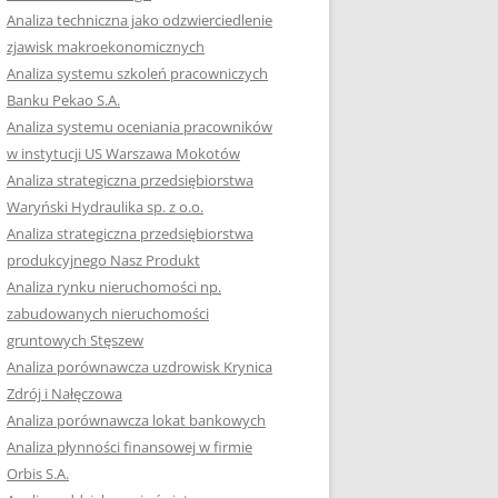
RACĘ DYPLOMOWĄ
Analiza techniczna jako odzwierciedlenie
zjawisk makroekonomicznych
OTOWAĆ SIĘ DO
Analiza systemu szkoleń pracowniczych
GZAMINU
Banku Pekao S.A.
EGO?
Analiza systemu oceniania pracowników
W PRACACH
w instytucji US Warszawa Mokotów
YCH
Analiza strategiczna przedsiębiorstwa
Waryński Hydraulika sp. z o.o.
OTOWAĆ SIĘ DO
Analiza strategiczna przedsiębiorstwa
ACY DYPLOMOWEJ
produkcyjnego Nasz Produkt
Analiza rynku nieruchomości np.
zabudowanych nieruchomości
gruntowych Stęszew
Analiza porównawcza uzdrowisk Krynica
Zdrój i Nałęczowa
Analiza porównawcza lokat bankowych
Analiza płynności finansowej w firmie
Orbis S.A.