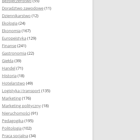
Bezpieczeństwo
(55)
 I ROZMIAR PRACY
Doradztwo zawodowe
(11)
EJ
Dziennikarstwo
(12)
PRACY DYPLOMOWEJ –
Ekologia
(24)
IA, NUMEROWANIE
Ekonomia
(167)
Europeistyka
(129)
MARGINESY I
Finanse
(241)
STRON
Gastronomia
(22)
Giełda
(39)
 AKAPITU W PRACY
Handel
(71)
EJ
Historia
(18)
Y DYPLOMOWEJ
Hotelarstwo
(49)
Logistyka i transport
(135)
TUŁOWA PRACY
Marketing
(176)
EJ
Marketing polityczny
(18)
Nieruchomości
(91)
I W PRACY
Pedagogika
(195)
EJ
Politologia
(102)
Praca socjalna
(34)
CY DYPLOMOWEJ