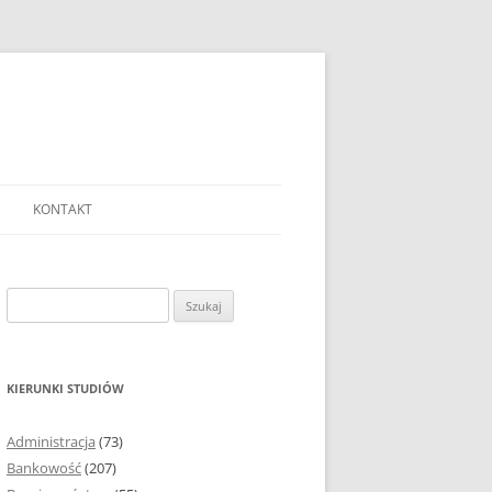
KONTAKT
Ć TEMAT PRACY
EJ?
Szukaj:
AĆ I OPRACOWYWAĆ
 DO PRACY
EJ?
KIERUNKI STUDIÓW
RÓDEŁ
Administracja
(73)
FICZNYCH
Bankowość
(207)