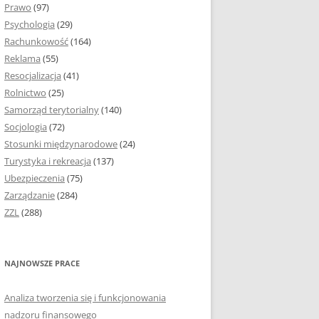
Prawo
(97)
I PODROZDZIAŁY
Psychologia
(29)
Rachunkowość
(164)
IE PRACY
Reklama
(55)
EJ
Resocjalizacja
(41)
Rolnictwo
(25)
IA
Samorząd terytorialny
(140)
KÓW, TABEL I
Socjologia
(72)
ÓW
Stosunki międzynarodowe
(24)
Turystyka i rekreacja
(137)
CYTATY
Ubezpieczenia
(75)
Zarządzanie
(284)
SUNKI ORAZ WYKRESY
ZZL
(288)
ACY DYPLOMOWEJ I
NAJNOWSZE PRACE
NIE AUTORA PRACY
Analiza tworzenia się i funkcjonowania
TÓRE POMOGĄ CI
nadzoru finansowego