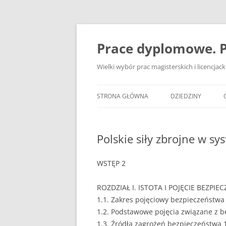
Przejdź
do
treści
Prace dyplomowe. P
Wielki wybór prac magisterskich i licencja
STRONA GŁÓWNA
DZIEDZINY
ADMINISTRACJA
Polskie siły zbrojne w s
BANKOWOŚĆ
BEZPIECZEŃSTWO
WSTĘP 2
DZIENNIKARSTWO
ROZDZIAŁ I. ISTOTA I POJĘCIE BEZPIE
1.1. Zakres pojęciowy bezpieczeństwa
EKOLOGIA
1.2. Podstawowe pojęcia związane z 
EKONOMIA
1.3. Źródła zagrożeń bezpieczeństwa 