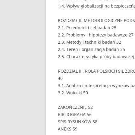
1.4. Wpływ globalizacji na bezpieczeń
EUROPEISTYKA
ROZDZIAŁ II. METODOLOGICZNE POD
FINANSE
2.1. Przedmiot i cel badań 25
GASTRONOMIA
2.2. Problemy i hipotezy badawcze 27
2.3. Metody i techniki badań 32
GIEŁDA
2.4. Teren i organizacja badań 35
2.5. Charakterystyka próby badawczej
HANDEL
ROZDZIAŁ III. ROLA POLSKICH SIŁ 
HISTORIA
40
HOTELARSTWO
3.1. Analiza i interpretacja wyników 
3.2. Wnioski 50
LOGISTYKA I TRAN
ZAKOŃCZENIE 52
MARKETING
BIBLIOGRAFIA 56
MARKETING POLIT
SPIS RYSUNKÓW 58
ANEKS 59
NIERUCHOMOŚCI