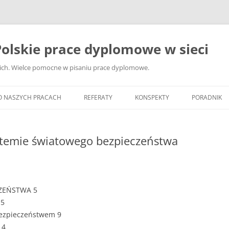
olskie prace dyplomowe w sieci
ckich. Wielce pomocne w pisaniu prace dyplomowe.
O NASZYCH PRACACH
REFERATY
KONSPEKTY
PORADNIK
JAK WYBRA
DYPLOMOW
ystemie światowego bezpieczeństwa
JAK ZBIER
MATERIAŁY
DYPLOMOW
CZEŃSTWA 5
ANALIZA Ź
 5
BIBLIOGRA
bezpieczeństwem 9
14