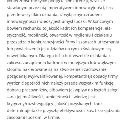
konieczność nie tylko pod­jęcia konkurencji, wraz ze
stawianym przez nią imperatywem innowacyjno­ści, lecz
przede wszystkim uznania, iż wyłącznym źródłem
innowacyjności i wiedzy jest umysł ludzki. W końcowym
bowiem rachunku to jakość kadr: ich kompetencje, ela­
styczność, mobilność, otwartość w myśleniu i działaniu
przesądza o konku­rencyjności firmy i szansach utrzymania
lub powiększenia jej udziałów na rynku światowym czy
nawet lokalnym. Dlatego też, choć wszelkie działania z
zakresu zarządzania kadrami w mniejszym lub większym
stopniu nakierowane są na stworzenie i zacho­wanie
pożądanej (wykwalifikowanej, kompetentnej) obsady firmy,
wyróżnić spośród nich należy przede wszystkim funkcję
doboru pracowników, albo­wiem jej wpływ na kształt załogi
—na jej możliwości, umiejętności i wie­dzę jest
krytyczny/rozstrzygający. Jakość pozyskanych kadr
determinuje także przyszłą efektywność i koszt zarządzania
zasobami ludzkimi w firmie.