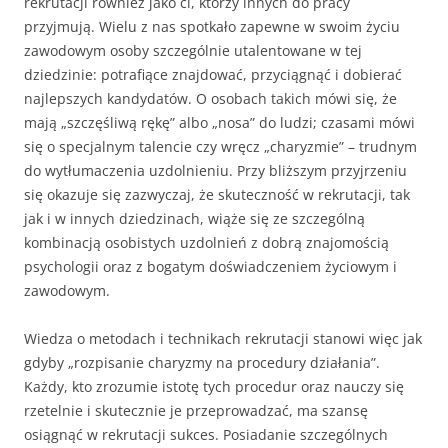
rekrutacji również jako ci, którzy innych do pracy
przyjmują. Wielu z nas spotkało zapewne w swoim życiu
zawodowym osoby szczególnie uta­lentowane w tej
dziedzinie: potrafiące znajdować, przyciągnąć i dobierać
najlepszych kandydatów. O osobach takich mówi się, że
mają „szczęśliwą rękę” albo „nosa” do lu­dzi; czasami mówi
się o specjalnym talencie czy wręcz „charyzmie” – trudnym
do wytłu­maczenia uzdolnieniu. Przy bliższym przyjrzeniu
się okazuje się zazwyczaj, że skuteczność w rekrutacji, tak
jak i w innych dziedzinach, wiąże się ze szczególną
kombinacją osobistych uzdolnień z dobrą znajomością
psychologii oraz z bogatym doświadczeniem życiowym i
zawodowym.
Wiedza o metodach i technikach rekrutacji stanowi więc jak
gdyby „rozpi­sanie charyzmy na procedury działania”.
Każdy, kto zrozumie istotę tych procedur oraz nauczy się
rzetelnie i skutecznie je przeprowadzać, ma szansę
osiągnąć w rekrutacji suk­ces. Posiadanie szczególnych