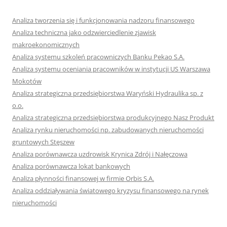
Analiza tworzenia się i funkcjonowania nadzoru finansowego
Analiza techniczna jako odzwierciedlenie zjawisk
makroekonomicznych
Analiza systemu szkoleń pracowniczych Banku Pekao S.A.
Analiza systemu oceniania pracowników w instytucji US Warszawa
Mokotów
Analiza strategiczna przedsiębiorstwa Waryński Hydraulika sp. z
o.o.
Analiza strategiczna przedsiębiorstwa produkcyjnego Nasz Produkt
Analiza rynku nieruchomości np. zabudowanych nieruchomości
gruntowych Stęszew
Analiza porównawcza uzdrowisk Krynica Zdrój i Nałęczowa
Analiza porównawcza lokat bankowych
Analiza płynności finansowej w firmie Orbis S.A.
Analiza oddziaływania światowego kryzysu finansowego na rynek
nieruchomości