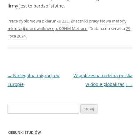
firmy jest to bardzo istotne.
Praca dyplomowa z kierunku
ZZL
. Znaczniki pracy
Nowe metody
rekrutacji pracowników np. KGHM Metraco
. Dodana do serwisu
29
lipca 2024
.
Nawigacja
←
Nielegalna migracja w
Współczesna rodzina polska
wpisu
Europie
w dobie globalizacji
→
S
z
u
k
KIERUNKI STUDIÓW
a