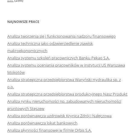
ZZL
(288)
NAJNOWSZE PRACE
Analiza tworzenia się i funkcjonowania nadzoru finansowego
Analiza techniczna jako odzwierciedlenie zjawisk
makroekonomicznych
Analiza systemu szkoleń pracowniczych Banku Pekao S.A.
Analiza systemu oceniania pracowników w instytucji US Warszawa
Mokotów
Analiza strategiczna przedsiębiorstwa Waryński Hydraulika sp. z
o.o.
Analiza strategiczna przedsiębiorstwa produkcyjnego Nasz Produkt
Analiza rynku nieruchomości np. zabudowanych nieruchomości
gruntowych Stęszew
Analiza porównawcza uzdrowisk Krynica Zdrój i Nałęczowa
Analiza porównawcza lokat bankowych
Analiza płynności finansowej w firmie Orbis S.A.