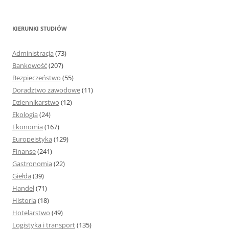
u
k
KIERUNKI STUDIÓW
a
j
Administracja
(73)
:
Bankowość
(207)
Bezpieczeństwo
(55)
Doradztwo zawodowe
(11)
Dziennikarstwo
(12)
Ekologia
(24)
Ekonomia
(167)
Europeistyka
(129)
Finanse
(241)
Gastronomia
(22)
Giełda
(39)
Handel
(71)
Historia
(18)
Hotelarstwo
(49)
Logistyka i transport
(135)