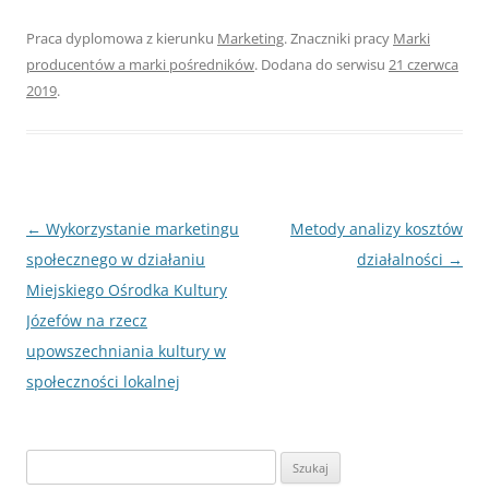
Praca dyplomowa z kierunku
Marketing
. Znaczniki pracy
Marki
producentów a marki pośredników
. Dodana do serwisu
21 czerwca
2019
.
Nawigacja
←
Wykorzystanie marketingu
Metody analizy kosztów
wpisu
społecznego w działaniu
działalności
→
Miejskiego Ośrodka Kultury
Józefów na rzecz
upowszechniania kultury w
społeczności lokalnej
S
z