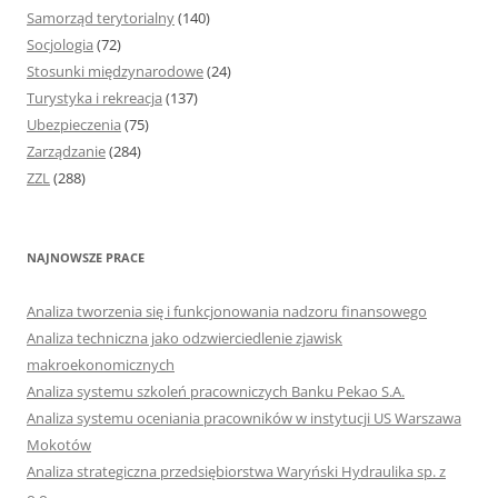
Samorząd terytorialny
(140)
Socjologia
(72)
Stosunki międzynarodowe
(24)
Turystyka i rekreacja
(137)
Ubezpieczenia
(75)
Zarządzanie
(284)
ZZL
(288)
NAJNOWSZE PRACE
Analiza tworzenia się i funkcjonowania nadzoru finansowego
Analiza techniczna jako odzwierciedlenie zjawisk
makroekonomicznych
Analiza systemu szkoleń pracowniczych Banku Pekao S.A.
Analiza systemu oceniania pracowników w instytucji US Warszawa
Mokotów
Analiza strategiczna przedsiębiorstwa Waryński Hydraulika sp. z