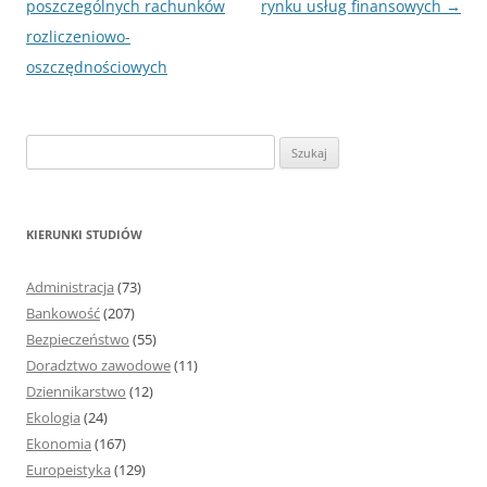
wpisu
poszczególnych rachunków
rynku usług finansowych
→
rozliczeniowo-
oszczędnościowych
S
z
u
k
KIERUNKI STUDIÓW
a
j
Administracja
(73)
:
Bankowość
(207)
Bezpieczeństwo
(55)
Doradztwo zawodowe
(11)
Dziennikarstwo
(12)
Ekologia
(24)
Ekonomia
(167)
Europeistyka
(129)