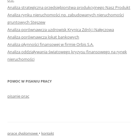
o.o.
Analiza strategiczna przedsiębiorstwa produkcyjnego Nasz Produkt
Analiza rynku nieruchomości np. zabudowanych nieruchomości
gruntowych Stęszew
Analiza porównawcza uzdrowisk Krynica Zdrój i Nałęczowa
Analiza porównawcza lokat bankowych
Analiza płynności finansowej w firmie Orbis S.A.
Analiza oddziaływania światowego kryzysu finansowego na rynek
nieruchomości
POMOC W PISANIU PRACY
pisanie prac
prace dyplomowe
•
kontakt