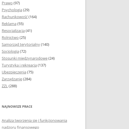
Prawo
(97)
I PODROZDZIAŁY
Psychologia
(29)
Rachunkowość
(164)
IE PRACY
Reklama
(55)
EJ
Resocjalizacja
(41)
Rolnictwo
(25)
IA
Samorząd terytorialny
(140)
KÓW, TABEL I
Socjologia
(72)
ÓW
Stosunki międzynarodowe
(24)
Turystyka i rekreacja
(137)
CYTATY
Ubezpieczenia
(75)
Zarządzanie
(284)
SUNKI ORAZ WYKRESY
ZZL
(288)
ACY DYPLOMOWEJ I
NAJNOWSZE PRACE
NIE AUTORA PRACY
Analiza tworzenia się i funkcjonowania
TÓRE POMOGĄ CI
nadzoru finansowego