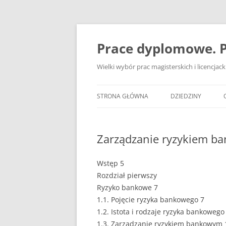
Przejdź
do
treści
Prace dyplomowe. P
Wielki wybór prac magisterskich i licencja
STRONA GŁÓWNA
DZIEDZINY
ADMINISTRACJA
Zarządzanie ryzykiem 
BANKOWOŚĆ
BEZPIECZEŃSTWO
Wstęp 5
Rozdział pierwszy
DZIENNIKARSTWO
Ryzyko bankowe 7
1.1. Pojęcie ryzyka bankowego 7
EKOLOGIA
1.2. Istota i rodzaje ryzyka bankowego
EKONOMIA
1.3. Zarządzanie ryzykiem bankowym 