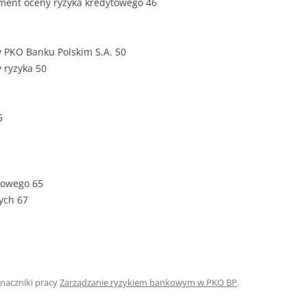
ument oceny ryzyka kredytowego 46
ROZDZIAŁY 
ZAKOŃCZEN
 PKO Banku Polskim S.A. 50
DYPLOMOW
 ryzyka 50
BIBLIOGRAF
5
SPIS RYSUN
ZAŁĄCZNIK
PRZYPISY, 
ytowego 65
TABELE, RY
wych 67
OPRAWA PR
ILOŚĆ KOPII
RIALNY
OŚWIADCZE
Znaczniki pracy
Zarządzanie ryzykiem bankowym w PKO BP
.
KSIĄŻKI, K
EACJA