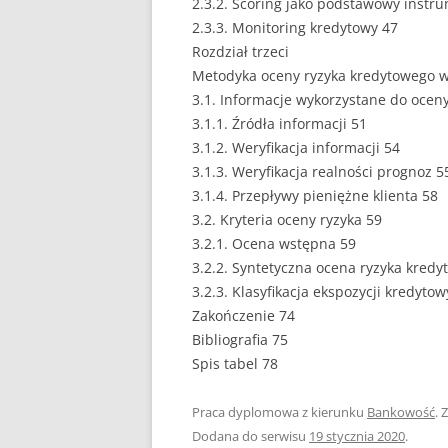
2.3.2. Scoring jako podstawowy instr
2.3.3. Monitoring kredytowy 47
PEDAGOGIKA
Rozdział trzeci
Metodyka oceny ryzyka kredytowego w
POLITOLOGIA
3.1. Informacje wykorzystane do oceny
PRAWO
3.1.1. Źródła informacji 51
3.1.2. Weryfikacja informacji 54
PSYCHOLOGIA
3.1.3. Weryfikacja realności prognoz 5
3.1.4. Przepływy pieniężne klienta 58
RACHUNKOWOŚĆ
3.2. Kryteria oceny ryzyka 59
REKLAMA
3.2.1. Ocena wstępna 59
3.2.2. Syntetyczna ocena ryzyka kred
RESOCJALIZACJA
3.2.3. Klasyfikacja ekspozycji kredyto
Zakończenie 74
ROLNICTWO
Bibliografia 75
Spis tabel 78
SAMORZĄD TERYTO
SOCJOLOGIA
Praca dyplomowa z kierunku
Bankowość
. 
Dodana do serwisu
19 stycznia 2020
.
TURYSTYKA I REKR