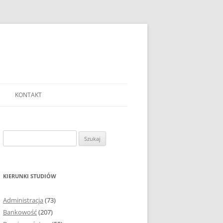
KONTAKT
Ć TEMAT PRACY
EJ?
Szukaj:
AĆ I OPRACOWYWAĆ
 DO PRACY
EJ?
KIERUNKI STUDIÓW
RÓDEŁ
Administracja
(73)
FICZNYCH
Bankowość
(207)