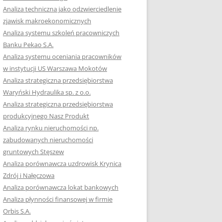
RACĘ DYPLOMOWĄ
Analiza techniczna jako odzwierciedlenie
zjawisk makroekonomicznych
OTOWAĆ SIĘ DO
Analiza systemu szkoleń pracowniczych
GZAMINU
Banku Pekao S.A.
EGO?
Analiza systemu oceniania pracowników
W PRACACH
w instytucji US Warszawa Mokotów
YCH
Analiza strategiczna przedsiębiorstwa
Waryński Hydraulika sp. z o.o.
OTOWAĆ SIĘ DO
Analiza strategiczna przedsiębiorstwa
ACY DYPLOMOWEJ
produkcyjnego Nasz Produkt
Analiza rynku nieruchomości np.
zabudowanych nieruchomości
gruntowych Stęszew
Analiza porównawcza uzdrowisk Krynica
Zdrój i Nałęczowa
Analiza porównawcza lokat bankowych
Analiza płynności finansowej w firmie
Orbis S.A.