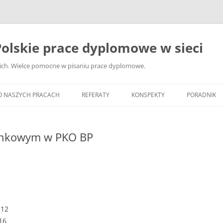
olskie prace dyplomowe w sieci
ckich. Wielce pomocne w pisaniu prace dyplomowe.
O NASZYCH PRACACH
REFERATY
KONSPEKTY
PORADNIK
JAK WYBRA
DYPLOMOW
bankowym w PKO BP
JAK ZBIER
MATERIAŁY
DYPLOMOW
ANALIZA Ź
BIBLIOGRA
 12
16