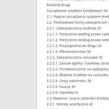
Rozdział drugi
EUROPEISTYKA
Zarządzanie ryzykiem kredytowym 24
2.1. Pojęcie zarządzania ryzykiem kr
FINANSE
2.2. Podstawowe formy zabezpieczeń 
GASTRONOMIA
2.2.1. Zabezpieczenia osobiste 29
2.2.1.1. Poręczenie według prawa cyw
GIEŁDA
2.2.1.2. Poręczenie według prawa we
2.2.1.3. Przystąpienie do długu 33
HANDEL
2.2.1.4. Pełnomocnictwo 34
2.2.2. Zabezpieczenia rzeczowe 35
HISTORIA
2.2.2.1. Zastaw ogólny i bankowy zast
HOTELARSTWO
2.2.2.2. Przewłaszczenie na zabezpiec
2.2.2.3. Blokada środków na rachunku
LOGISTYKA I TRAN
2.2.2.4. Cesja należności 39
2.2.2.5. Kaucja 39
MARKETING
2.2.2.6. Hipoteka 41
MARKETING POLIT
2.3. Badanie i ocena zdolności kredyt
2.3.1. Metody analityczne 42
NIERUCHOMOŚCI