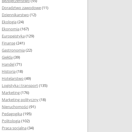
Bezpieczeństwo
(55)
 I ROZMIAR PRACY
Doradztwo zawodowe
(11)
EJ
Dziennikarstwo
(12)
PRACY DYPLOMOWEJ –
Ekologia
(24)
IA, NUMEROWANIE
Ekonomia
(167)
Europeistyka
(129)
MARGINESY I
Finanse
(241)
STRON
Gastronomia
(22)
Giełda
(39)
 AKAPITU W PRACY
Handel
(71)
EJ
Historia
(18)
Y DYPLOMOWEJ
Hotelarstwo
(49)
Logistyka i transport
(135)
TUŁOWA PRACY
Marketing
(176)
EJ
Marketing polityczny
(18)
Nieruchomości
(91)
I W PRACY
Pedagogika
(195)
EJ
Politologia
(102)
Praca socjalna
(34)
CY DYPLOMOWEJ