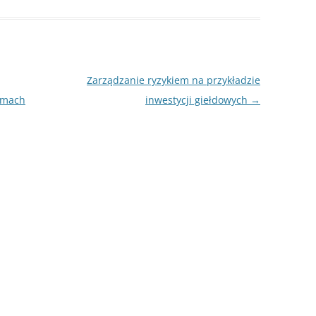
NAPISAĆ P
JAK PRZYG
USTNEGO E
DYPLOMOW
Zarządzanie ryzykiem na przykładzie
HIPOTEZY 
irmach
inwestycji giełdowych
→
DYPLOMOW
JAK PRZYG
OBRONY PR