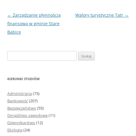
Nawigacja
←
Zarządzanie płynnością
Walory turystyczne Tatr
→
wpisu
finansową w gminie Stare
Babice
S
z
u
k
KIERUNKI STUDIÓW
a
j
Administracja
(73)
:
Bankowość
(207)
Bezpieczeństwo
(55)
Doradztwo zawodowe
(11)
Dziennikarstwo
(12)
Ekologia
(24)