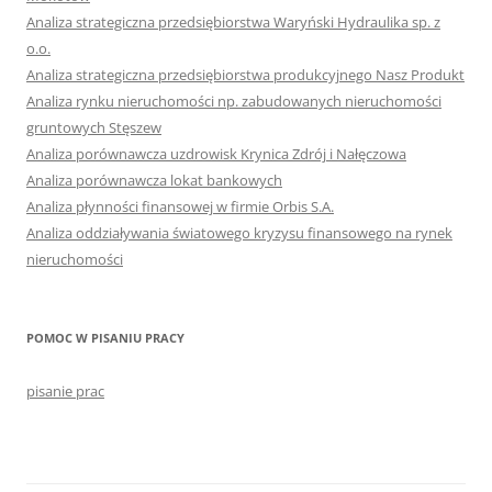
Analiza strategiczna przedsiębiorstwa Waryński Hydraulika sp. z
o.o.
Analiza strategiczna przedsiębiorstwa produkcyjnego Nasz Produkt
Analiza rynku nieruchomości np. zabudowanych nieruchomości
gruntowych Stęszew
Analiza porównawcza uzdrowisk Krynica Zdrój i Nałęczowa
Analiza porównawcza lokat bankowych
Analiza płynności finansowej w firmie Orbis S.A.
Analiza oddziaływania światowego kryzysu finansowego na rynek
nieruchomości
POMOC W PISANIU PRACY
pisanie prac