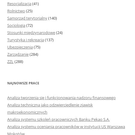
Resocjalizacja
(41)
Rolnictwo
(25)
Samorząd terytorialny
(140)
Socjologia
(72)
Stosunki międzynarodowe
(24)
Turystyka i rekreacja
(137)
Ubezpieczenia
(75)
Zarządzanie
(284)
ZZL
(288)
NAJNOWSZE PRACE
Analiza tworzenia się i funkcjonowania nadzoru finansowego
Analiza techniczna jako odzwierciedlenie zjawisk
makroekonomicznych
Analiza systemu szkoleń pracowniczych Banku Pekao S.A.
Analiza systemu oceniania pracowników w instytucji US Warszawa
Mokotów