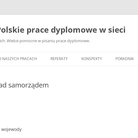
olskie prace dyplomowe w sieci
ckich. Wielce pomocne w pisaniu prace dyplomowe.
O NASZYCH PRACACH
REFERATY
KONSPEKTY
PORADNIK
JAK WYBRA
DYPLOMOW
nad samorządem
JAK ZBIER
MATERIAŁY
DYPLOMOW
ANALIZA Ź
BIBLIOGRA
ia wojewody