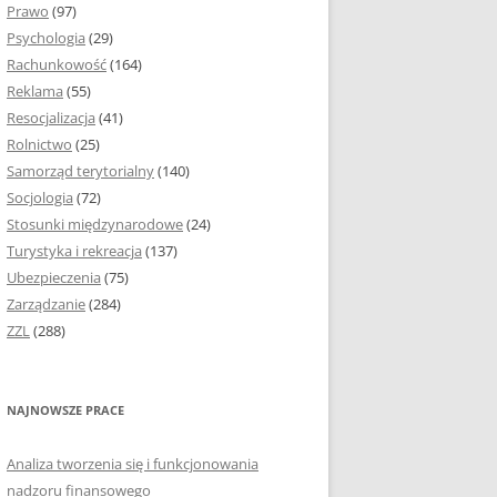
Prawo
(97)
I PODROZDZIAŁY
Psychologia
(29)
Rachunkowość
(164)
IE PRACY
Reklama
(55)
EJ
Resocjalizacja
(41)
Rolnictwo
(25)
IA
Samorząd terytorialny
(140)
KÓW, TABEL I
Socjologia
(72)
ÓW
Stosunki międzynarodowe
(24)
Turystyka i rekreacja
(137)
CYTATY
Ubezpieczenia
(75)
Zarządzanie
(284)
SUNKI ORAZ WYKRESY
ZZL
(288)
ACY DYPLOMOWEJ I
NAJNOWSZE PRACE
NIE AUTORA PRACY
Analiza tworzenia się i funkcjonowania
TÓRE POMOGĄ CI
nadzoru finansowego