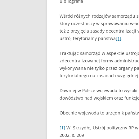
Bibliografia
PEDAGOGIKA
Wśród różnych rodzajów samorządu sz
który uczestniczy w sprawowaniu wład
POLITOLOGIA
też z przyjęcia zasady decentralizacji 
PRAWO
ustrój terytorialny państwa
[1]
.
PSYCHOLOGIA
Traktując samorząd w aspekcie ustrojo
zdecentralizowanej formy administracj
RACHUNKOWOŚĆ
wykonywana nie tylko przez orga­ny p
REKLAMA
terytorialnego na za­sadach względne
RESOCJALIZACJA
Dawniej w Polsce woje­woda to wysoki 
dowództwo nad wojskiem oraz funkcje
ROLNICTWO
Obecnie woje­woda to urzędnik państ
SAMORZĄD TERYTO
SOCJOLOGIA
[1]
W. Skrzydło, Ustrój polityczny RP w
2002, s. 209
TURYSTYKA I REKR