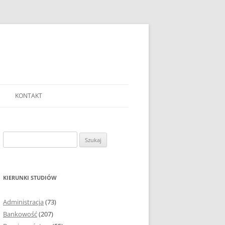
KONTAKT
Ć TEMAT PRACY
EJ?
Szukaj:
AĆ I OPRACOWYWAĆ
 DO PRACY
EJ?
KIERUNKI STUDIÓW
RÓDEŁ
Administracja
(73)
FICZNYCH
Bankowość
(207)