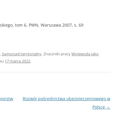
NAPISAĆ P
JAK PRZYG
USTNEGO E
olskiego, tom 6, PWN, Warszawa 2007, s. 69
DYPLOMOW
HIPOTEZY 
DYPLOMOW
,
Samorząd terytorialny
. Znaczniki pracy
Wojewoda jako
JAK PRZYG
isu
17 marca 2022
.
OBRONY PR
biorstw
Rozwój pośrednictwa ubezpieczeniowego w
Polsce
→