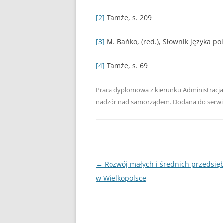
[2]
Tamże, s. 209
UBEZPIECZENIA
ZARZĄDZANIE
[3]
M. Bańko, (red.), Słownik języka p
ZZL
[4]
Tamże, s. 69
Praca dyplomowa z kierunku
Administracja
nadzór nad samorządem
. Dodana do serw
Nawigacja
←
Rozwój małych i średnich przedsię
wpisu
w Wielkopolsce