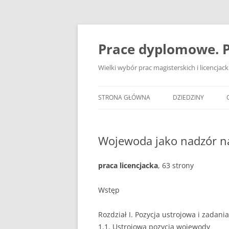
Przejdź
do
treści
Prace dyplomowe. P
Wielki wybór prac magisterskich i licencja
STRONA GŁÓWNA
DZIEDZINY
ADMINISTRACJA
Wojewoda jako nadzór 
BANKOWOŚĆ
BEZPIECZEŃSTWO
praca licencjacka
, 63 strony
DZIENNIKARSTWO
Wstęp
EKOLOGIA
Rozdział I. Pozycja ustrojowa i zadan
EKONOMIA
1.1. Ustrojowa pozycja wojewody