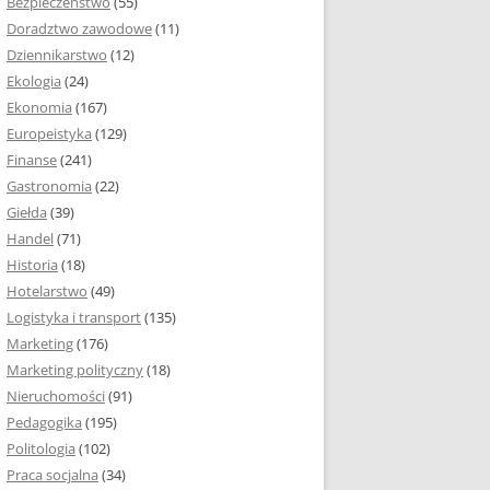
Bezpieczeństwo
(55)
 I ROZMIAR PRACY
Doradztwo zawodowe
(11)
EJ
Dziennikarstwo
(12)
PRACY DYPLOMOWEJ –
Ekologia
(24)
IA, NUMEROWANIE
Ekonomia
(167)
Europeistyka
(129)
MARGINESY I
Finanse
(241)
STRON
Gastronomia
(22)
Giełda
(39)
 AKAPITU W PRACY
Handel
(71)
EJ
Historia
(18)
Y DYPLOMOWEJ
Hotelarstwo
(49)
Logistyka i transport
(135)
TUŁOWA PRACY
Marketing
(176)
EJ
Marketing polityczny
(18)
Nieruchomości
(91)
I W PRACY
Pedagogika
(195)
EJ
Politologia
(102)
Praca socjalna
(34)
CY DYPLOMOWEJ