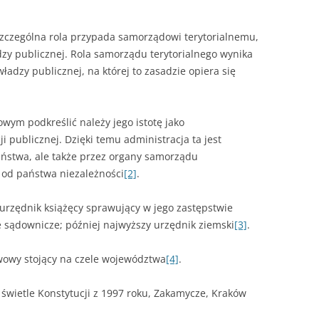
ROZDZIAŁY 
cze­gólna rola przypada samorządowi terytorialnemu,
ZAKOŃCZEN
zy publicznej. Rola samorządu terytorialnego wynika
DYPLOMOW
władzy publicznej, na której to zasadzie opiera się
BIBLIOGRAF
wym podkreślić należy jego istotę jako
SPIS RYSUN
i publicznej. Dzięki temu administracja ta jest
ZAŁĄCZNIK
aństwa, ale także przez organy samorządu
PRZYPISY, 
j od państwa niezależności
[2]
.
TABELE, RY
urzędnik książęcy sprawujący w je­go zastępstwie
 sądownicze; później najwyższy urzędnik ziemski
[3]
.
OPRAWA PR
ILOŚĆ KOPII
wowy stojący na czele województwa
RIALNY
[4]
.
OŚWIADCZE
 świetle Konstytucji z 1997 roku, Zakamycze, Kraków
KSIĄŻKI, K
EACJA