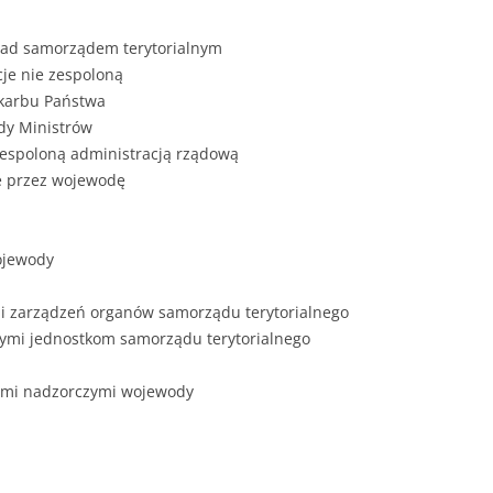
ZAWARTOŚĆ
DYPLOMOW
nad samorządem terytorialnym
je nie zespoloną
ESTETYKA 
Skarbu Państwa
WYRÓŻNIEN
dy Ministrów
CZCIONKA, 
zespoloną administracją rządową
WIELKOŚĆ 
e przez wojewodę
STRUKTURA
DYPLOMOW
ojewody
STYL PRAC
 i zarządzeń organów samorządu terytorialnego
STRONA TY
ymi jednostkom samorządu terytorialnego
SPORT
DYPLOMOW
jami nadzorczymi wojewody
SPIS TREŚC
DYPLOMOW
YCZNY
WSTĘP PRA