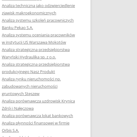
RACĘ DYPLOMOWĄ
Analiza techniczna jako odzwierciedlenie
zjawisk makroekonomicznych
OTOWAĆ SIĘ DO
Analiza systemu szkoleń pracowniczych
GZAMINU
Banku Pekao S.A.
EGO?
Analiza systemu oceniania pracowników
W PRACACH
w instytucji US Warszawa Mokotów
YCH
Analiza strategiczna przedsiębiorstwa
Waryński Hydraulika sp. z o.o.
OTOWAĆ SIĘ DO
Analiza strategiczna przedsiębiorstwa
ACY DYPLOMOWEJ
produkcyjnego Nasz Produkt
Analiza rynku nieruchomości np.
zabudowanych nieruchomości
gruntowych Stęszew
Analiza porównawcza uzdrowisk Krynica
Zdrój i Nałęczowa
Analiza porównawcza lokat bankowych
Analiza płynności finansowej w firmie
Orbis S.A.