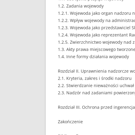
1.2. Zadania wojewody
EUROPEISTYKA
1.2.1. Wojewoda jako organ nadzoru 
1.2.2. Wpływ wojewody na administrac
FINANSE
1.2.3. Wojewoda jako przedstawiciel 
GASTRONOMIA
1.2.4. Wojewoda jako reprezentant Ra
1.2.5. Zwierzchnictwo wojewody nad 
GIEŁDA
1.3. Akty prawa miejscowego tworzon
1.4. Inne formy działania wojewody
HANDEL
Rozdział II. Uprawnienia nadzorcze w
HISTORIA
2.1. Kryteria, zakres i środki nadzoru
HOTELARSTWO
2.2. Stwierdzanie nieważności uchwał
2.3. Nadzór nad zadaniami powierzon
LOGISTYKA I TRAN
Rozdział III. Ochrona przed ingerenc
MARKETING
MARKETING POLIT
Zakończenie
NIERUCHOMOŚCI