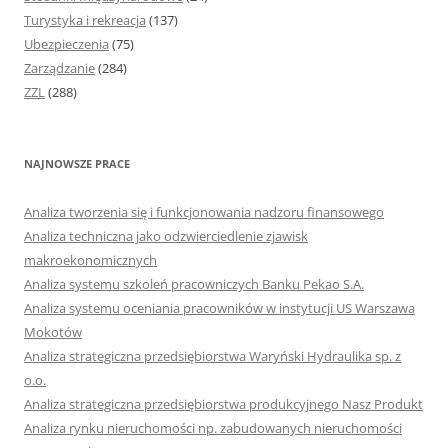
Turystyka i rekreacja
(137)
Ubezpieczenia
(75)
Zarządzanie
(284)
ZZL
(288)
NAJNOWSZE PRACE
Analiza tworzenia się i funkcjonowania nadzoru finansowego
Analiza techniczna jako odzwierciedlenie zjawisk
makroekonomicznych
Analiza systemu szkoleń pracowniczych Banku Pekao S.A.
Analiza systemu oceniania pracowników w instytucji US Warszawa
Mokotów
Analiza strategiczna przedsiębiorstwa Waryński Hydraulika sp. z
o.o.
Analiza strategiczna przedsiębiorstwa produkcyjnego Nasz Produkt
Analiza rynku nieruchomości np. zabudowanych nieruchomości