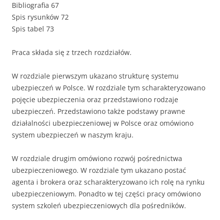
Bibliografia 67
Spis rysunków 72
Spis tabel 73
Praca składa się z trzech rozdziałów.
W rozdziale pierwszym ukazano strukturę systemu
ubezpieczeń w Polsce. W rozdziale tym scharakteryzowano
pojęcie ubezpieczenia oraz przedstawiono rodzaje
ubezpieczeń. Przedstawiono także podstawy prawne
działalności ubezpieczeniowej w Polsce oraz omówiono
system ubezpieczeń w naszym kraju.
W rozdziale drugim omówiono rozwój pośrednictwa
ubezpieczeniowego. W rozdziale tym ukazano postać
agenta i brokera oraz scharakteryzowano ich rolę na rynku
ubezpieczeniowym. Ponadto w tej części pracy omówiono
system szkoleń ubezpieczeniowych dla pośredników.