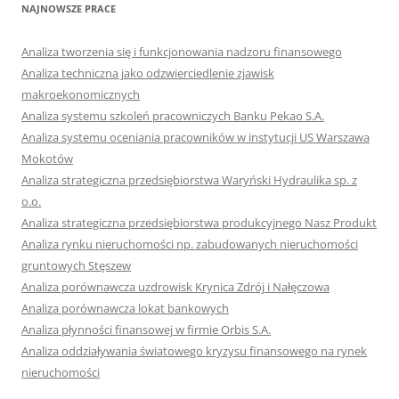
NAJNOWSZE PRACE
Analiza tworzenia się i funkcjonowania nadzoru finansowego
Analiza techniczna jako odzwierciedlenie zjawisk
makroekonomicznych
Analiza systemu szkoleń pracowniczych Banku Pekao S.A.
Analiza systemu oceniania pracowników w instytucji US Warszawa
Mokotów
Analiza strategiczna przedsiębiorstwa Waryński Hydraulika sp. z
o.o.
Analiza strategiczna przedsiębiorstwa produkcyjnego Nasz Produkt
Analiza rynku nieruchomości np. zabudowanych nieruchomości
gruntowych Stęszew
Analiza porównawcza uzdrowisk Krynica Zdrój i Nałęczowa
Analiza porównawcza lokat bankowych
Analiza płynności finansowej w firmie Orbis S.A.
Analiza oddziaływania światowego kryzysu finansowego na rynek
nieruchomości