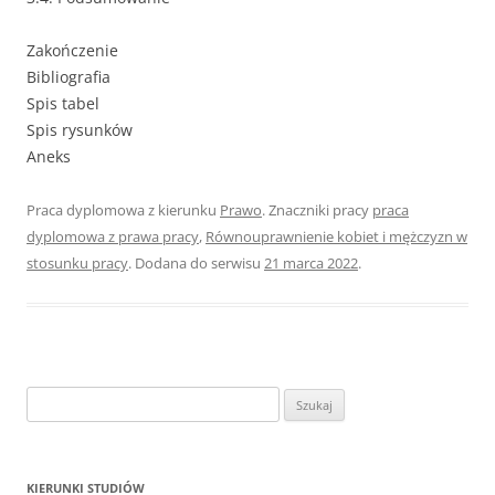
Zakończenie
Bibliografia
Spis tabel
Spis rysunków
Aneks
Praca dyplomowa z kierunku
Prawo
. Znaczniki pracy
praca
dyplomowa z prawa pracy
,
Równouprawnienie kobiet i mężczyzn w
stosunku pracy
. Dodana do serwisu
21 marca 2022
.
S
z
u
k
KIERUNKI STUDIÓW