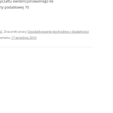
 ryczałtu ewidencjonowalnego 66
arty podatkowej 70
ROZDZIAŁY 
ZAKOŃCZEN
DYPLOMOW
ść
. Znaczniki pracy
Opodatkowanie dochodów z działalności
BIBLIOGRAF
serwisu
17 września 2010
.
SPIS RYSUN
ZAŁĄCZNIK
PRZYPISY, 
TABELE, RY
OPRAWA PR
ILOŚĆ KOPII
RIALNY
OŚWIADCZE
KSIĄŻKI, K
EACJA