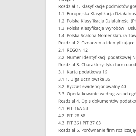
Rozdział 1. Klasyfikacje podmiotów g
EUROPEISTYKA
1.1. Europejska Klasyfikacja Działalnoś
1.2. Polska Klasyfikacja Działalności (P
FINANSE
1.3. Polska Klasyfikacja Wyrobów i Usł
GASTRONOMIA
1.4. Polska Scalona Nomenklatura To
Rozdział 2. Oznaczenia identyfikujące
GIEŁDA
2.1. REGON 12
2.2. Numer identyfikacji podatkowej N
HANDEL
Rozdział 3. Charakterystyka form opo
3.1. Karta podatkowa 16
HISTORIA
3.1.1. Ulga uczniowska 35
HOTELARSTWO
3.2. Ryczałt ewidencjonowalny 40
3.3. Opodatkowanie według zasad ogó
LOGISTYKA I TRAN
Rozdział 4. Opis dokumentów podatk
4.1. PIT-16A 53
MARKETING
4.2. PIT-28 58
MARKETING POLIT
4.3. PIT 36 i PIT 37 63
Rozdział 5. Porównanie firm rozliczaj
NIERUCHOMOŚCI