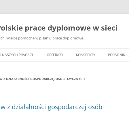
olskie prace dyplomowe w sieci
ckich. Wielce pomocne w pisaniu prace dyplomowe.
O NASZYCH PRACACH
REFERATY
KONSPEKTY
PORADNIK
JAK WYBRA
DYPLOMOW
Z DZIAŁALNOŚCI GOSPODARCZEJ OSÓB FIZYCZNYCH
JAK ZBIER
MATERIAŁY
DYPLOMOW
z działalności gospodarczej osób
ANALIZA Ź
BIBLIOGRA