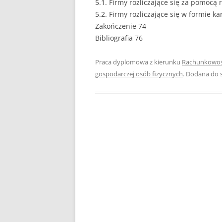
5.1. Firmy rozliczające się za pomocą
5.2. Firmy rozliczające się w formie k
PEDAGOGIKA
Zakończenie 74
Bibliografia 76
POLITOLOGIA
PRAWO
Praca dyplomowa z kierunku
Rachunkowo
gospodarczej osób fizycznych
. Dodana do 
PSYCHOLOGIA
RACHUNKOWOŚĆ
REKLAMA
RESOCJALIZACJA
ROLNICTWO
SAMORZĄD TERYTO
SOCJOLOGIA
TURYSTYKA I REKR