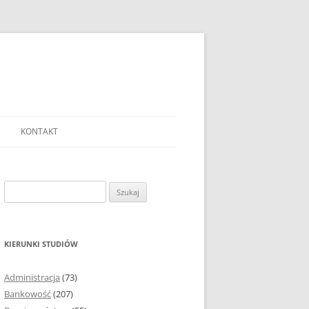
KONTAKT
Ć TEMAT PRACY
EJ?
Szukaj:
AĆ I OPRACOWYWAĆ
 DO PRACY
EJ?
KIERUNKI STUDIÓW
RÓDEŁ
Administracja
(73)
FICZNYCH
Bankowość
(207)