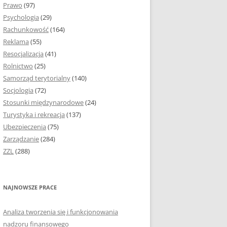
Prawo
(97)
I PODROZDZIAŁY
Psychologia
(29)
Rachunkowość
(164)
IE PRACY
Reklama
(55)
EJ
Resocjalizacja
(41)
Rolnictwo
(25)
IA
Samorząd terytorialny
(140)
KÓW, TABEL I
Socjologia
(72)
ÓW
Stosunki międzynarodowe
(24)
Turystyka i rekreacja
(137)
CYTATY
Ubezpieczenia
(75)
Zarządzanie
(284)
SUNKI ORAZ WYKRESY
ZZL
(288)
ACY DYPLOMOWEJ I
NAJNOWSZE PRACE
NIE AUTORA PRACY
Analiza tworzenia się i funkcjonowania
TÓRE POMOGĄ CI
nadzoru finansowego