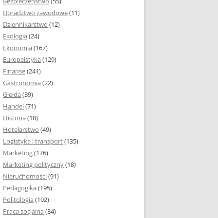
Bezpieczeństwo
(55)
 I ROZMIAR PRACY
Doradztwo zawodowe
(11)
EJ
Dziennikarstwo
(12)
PRACY DYPLOMOWEJ –
Ekologia
(24)
IA, NUMEROWANIE
Ekonomia
(167)
Europeistyka
(129)
MARGINESY I
Finanse
(241)
STRON
Gastronomia
(22)
Giełda
(39)
 AKAPITU W PRACY
Handel
(71)
EJ
Historia
(18)
Y DYPLOMOWEJ
Hotelarstwo
(49)
Logistyka i transport
(135)
TUŁOWA PRACY
Marketing
(176)
EJ
Marketing polityczny
(18)
Nieruchomości
(91)
I W PRACY
Pedagogika
(195)
EJ
Politologia
(102)
Praca socjalna
(34)
CY DYPLOMOWEJ