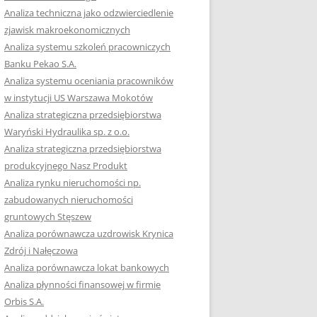
RACĘ DYPLOMOWĄ
Analiza techniczna jako odzwierciedlenie
zjawisk makroekonomicznych
OTOWAĆ SIĘ DO
Analiza systemu szkoleń pracowniczych
GZAMINU
Banku Pekao S.A.
EGO?
Analiza systemu oceniania pracowników
W PRACACH
w instytucji US Warszawa Mokotów
YCH
Analiza strategiczna przedsiębiorstwa
Waryński Hydraulika sp. z o.o.
OTOWAĆ SIĘ DO
Analiza strategiczna przedsiębiorstwa
ACY DYPLOMOWEJ
produkcyjnego Nasz Produkt
Analiza rynku nieruchomości np.
zabudowanych nieruchomości
gruntowych Stęszew
Analiza porównawcza uzdrowisk Krynica
Zdrój i Nałęczowa
Analiza porównawcza lokat bankowych
Analiza płynności finansowej w firmie
Orbis S.A.