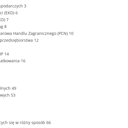
ZAWARTOŚĆ
ospodarczych 3
DYPLOMOW
ci (EKD) 6
KD) 7
ESTETYKA 
ug 8
WYRÓŻNIEN
warowa Handlu Zagranicznego (PCN) 10
CZCIONKA, 
 przedsiębiorstwa 12
WIELKOŚĆ 
IP 14
STRUKTURA
datkowania 16
DYPLOMOW
STYL PRAC
STRONA TY
lnych 49
SPORT
DYPLOMOW
owych 53
SPIS TREŚC
DYPLOMOW
YCZNY
ących się w różny sposób 66
WSTĘP PRA