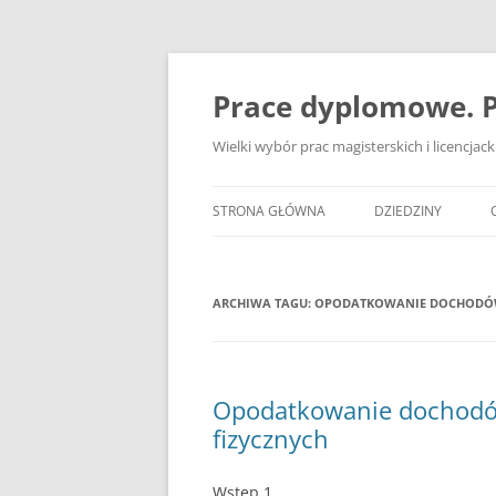
Przejdź
do
treści
Prace dyplomowe. P
Wielki wybór prac magisterskich i licencja
STRONA GŁÓWNA
DZIEDZINY
ADMINISTRACJA
ARCHIWA TAGU:
OPODATKOWANIE DOCHODÓW 
BANKOWOŚĆ
BEZPIECZEŃSTWO
DZIENNIKARSTWO
Opodatkowanie dochodów 
fizycznych
EKOLOGIA
EKONOMIA
Wstęp 1