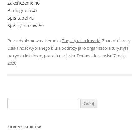
Zakończenie 46
Bibliografia 47
Spis tabel 49
Spis rysunków 50
Praca dyplomowa z kierunku
Turystyka i rekreacja
. Znaczniki pracy
Działalność wybranego biura podróży jako organizatora turystyki
na rynku lokalnym
,
praca licencjacka
. Dodana do serwisu
7 maja
2020
.
S
z
u
k
KIERUNKI STUDIÓW
a
j