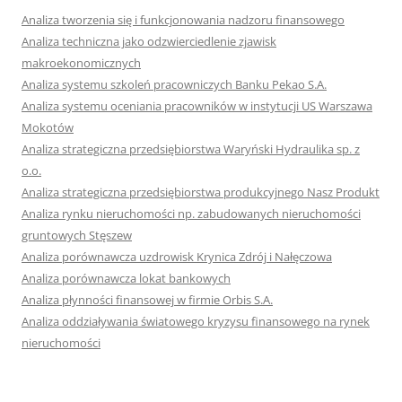
Analiza tworzenia się i funkcjonowania nadzoru finansowego
Analiza techniczna jako odzwierciedlenie zjawisk
makroekonomicznych
Analiza systemu szkoleń pracowniczych Banku Pekao S.A.
Analiza systemu oceniania pracowników w instytucji US Warszawa
Mokotów
Analiza strategiczna przedsiębiorstwa Waryński Hydraulika sp. z
o.o.
Analiza strategiczna przedsiębiorstwa produkcyjnego Nasz Produkt
Analiza rynku nieruchomości np. zabudowanych nieruchomości
gruntowych Stęszew
Analiza porównawcza uzdrowisk Krynica Zdrój i Nałęczowa
Analiza porównawcza lokat bankowych
Analiza płynności finansowej w firmie Orbis S.A.
Analiza oddziaływania światowego kryzysu finansowego na rynek
nieruchomości