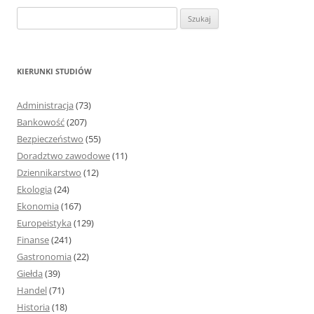
S
z
u
k
KIERUNKI STUDIÓW
a
j
Administracja
(73)
:
Bankowość
(207)
Bezpieczeństwo
(55)
Doradztwo zawodowe
(11)
Dziennikarstwo
(12)
Ekologia
(24)
Ekonomia
(167)
Europeistyka
(129)
Finanse
(241)
Gastronomia
(22)
Giełda
(39)
Handel
(71)
Historia
(18)