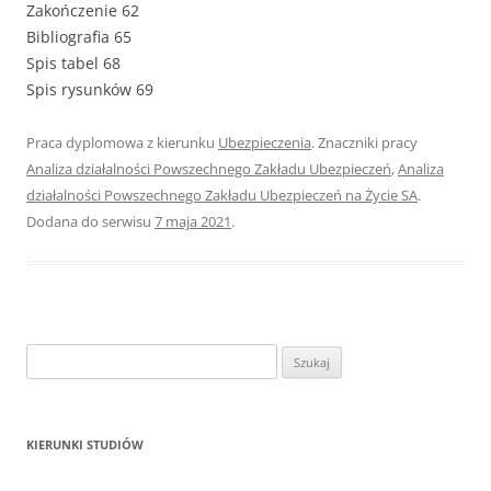
Zakończenie 62
Bibliografia 65
Spis tabel 68
Spis rysunków 69
Praca dyplomowa z kierunku
Ubezpieczenia
. Znaczniki pracy
Analiza działalności Powszechnego Zakładu Ubezpieczeń
,
Analiza
działalności Powszechnego Zakładu Ubezpieczeń na Życie SA
.
Dodana do serwisu
7 maja 2021
.
S
z
u
k
KIERUNKI STUDIÓW
a
j