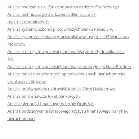
Analiza tworzenia się i funkcjonowania nadzoru finansowego
Analiza techniczna jako odzwierciedlenie zjawisk
makroekonomicznych
Analiza systemu szkoleń pracowniczych Banku Pekao S.A.
Analiza systemu oceniania pracowników w instytucji US Warszawa
Mokotów
Analiza strategiczna przedsiębiorstwa Waryński Hydraulika sp. z
o.o.
Analiza strategiczna przedsiębiorstwa produkcyjnego Nasz Produkt
Analiza rynku nieruchomości np. zabudowanych nieruchomości
gruntowych Stęszew
Analiza porównawcza uzdrowisk Krynica Zdrój i Nałęczowa
Analiza porównawcza lokat bankowych
Analiza płynności finansowej w firmie Orbis S.A.
Analiza oddziaływania światowego kryzysu finansowego na rynek
nieruchomości