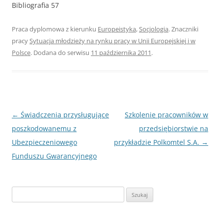
Bibliografia 57
Praca dyplomowa z kierunku
Europeistyka
,
Socjologia
. Znaczniki
pracy
Sytuacja młodzieży na rynku pracy w Unii Europejskiej i w
Polsce
. Dodana do serwisu
11 października 2011
.
Nawigacja
←
Świadczenia przysługujące
Szkolenie pracowników w
wpisu
poszkodowanemu z
przedsiębiorstwie na
Ubezpieczeniowego
przykładzie Polkomtel S.A.
→
Funduszu Gwarancyjnego
S
z
u