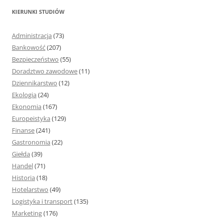
k
KIERUNKI STUDIÓW
a
j
Administracja
(73)
:
Bankowość
(207)
Bezpieczeństwo
(55)
Doradztwo zawodowe
(11)
Dziennikarstwo
(12)
Ekologia
(24)
Ekonomia
(167)
Europeistyka
(129)
Finanse
(241)
Gastronomia
(22)
Giełda
(39)
Handel
(71)
Historia
(18)
Hotelarstwo
(49)
Logistyka i transport
(135)
Marketing
(176)