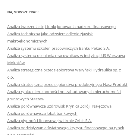
NAJNOWSZE PRACE
Analiza tworzenia się i funkcjonowania nadzoru finansowego
Analiza techniczna jako odzwierciedlenie zjawisk
makroekonomicznych
Analiza systemu szkoleń pracowniczych Banku Pekao S.A.
Analiza systemu oceniania pracowników w instytucji US Warszawa
Mokotów
Analiza strategiczna przedsiębiorstwa Waryński Hydraulika sp. z
o.o.
Analiza strategiczna przedsiębiorstwa produkcyjnego Nasz Produkt
Analiza rynku nieruchomości np. zabudowanych nieruchomości
gruntowych Stęszew
Analiza porównawcza uzdrowisk Krynica Zdrój i Nałęczowa
Analiza porównawcza lokat bankowych
Analiza płynności finansowej w firmie Orbis S.A.
Analiza oddziaływania światowego kryzysu finansowego na rynek