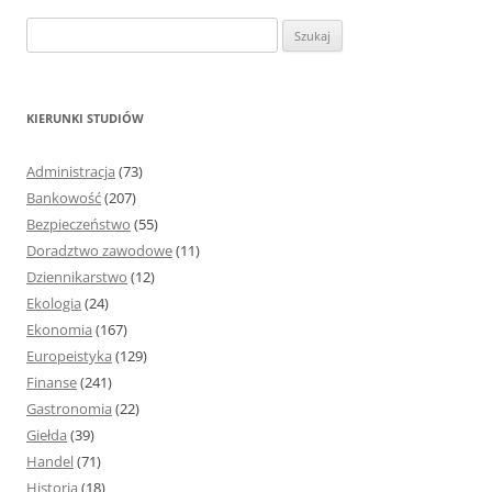
S
z
u
k
KIERUNKI STUDIÓW
a
j
Administracja
(73)
:
Bankowość
(207)
Bezpieczeństwo
(55)
Doradztwo zawodowe
(11)
Dziennikarstwo
(12)
Ekologia
(24)
Ekonomia
(167)
Europeistyka
(129)
Finanse
(241)
Gastronomia
(22)
Giełda
(39)
Handel
(71)
Historia
(18)