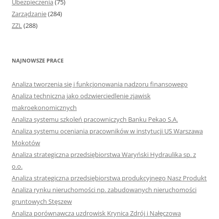
Ubezpieczenia
(75)
Zarządzanie
(284)
ZZL
(288)
NAJNOWSZE PRACE
Analiza tworzenia się i funkcjonowania nadzoru finansowego
Analiza techniczna jako odzwierciedlenie zjawisk
makroekonomicznych
Analiza systemu szkoleń pracowniczych Banku Pekao S.A.
Analiza systemu oceniania pracowników w instytucji US Warszawa
Mokotów
Analiza strategiczna przedsiębiorstwa Waryński Hydraulika sp. z
o.o.
Analiza strategiczna przedsiębiorstwa produkcyjnego Nasz Produkt
Analiza rynku nieruchomości np. zabudowanych nieruchomości
gruntowych Stęszew
Analiza porównawcza uzdrowisk Krynica Zdrój i Nałęczowa