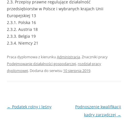
2.3. Przepisy prawne regulujące działalność
przedsiębiorstw w Polsce i wybranych krajach Unii
Europejskiej 13
2.3.1. Polska 16
2.3.2. Austria 18
2.3.3. Belgia 19
2.3.4. Niemcy 21
Praca dyplomowa z kierunku
Administracja
. Znaczniki pracy
Podejmowanie działalności gospodarczej
,
rozdział pracy
dyplomowej
. Dodana do serwisu
10 sierpnia 2019
.
Nawigacja
←
Podatek rolny i leśny
Podnoszenie kwalifikacji
wpisu
kadry zarządczej
→