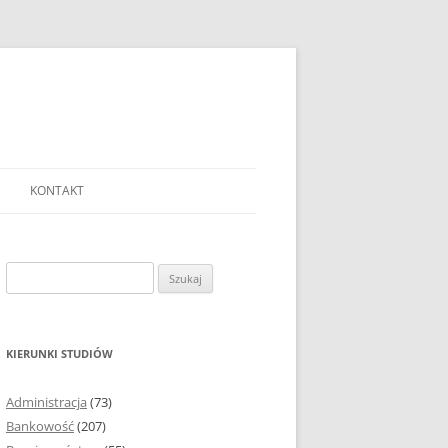
KONTAKT
Ć TEMAT PRACY
EJ?
Szukaj:
AĆ I OPRACOWYWAĆ
 DO PRACY
EJ?
KIERUNKI STUDIÓW
RÓDEŁ
Administracja
(73)
FICZNYCH
Bankowość
(207)