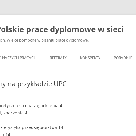
olskie prace dyplomowe w sieci
ckich. Wielce pomocne w pisaniu prace dyplomowe.
O NASZYCH PRACACH
REFERATY
KONSPEKTY
PORADNIK
JAK WYBRA
DYPLOMOW
my na przykładzie UPC
JAK ZBIER
MATERIAŁY
oretyczna strona zagadnienia 4
DYPLOMOW
ki, znaczenie 4
ANALIZA Ź
BIBLIOGRA
akterystyka przedsiębiorstwa 14
ych 14