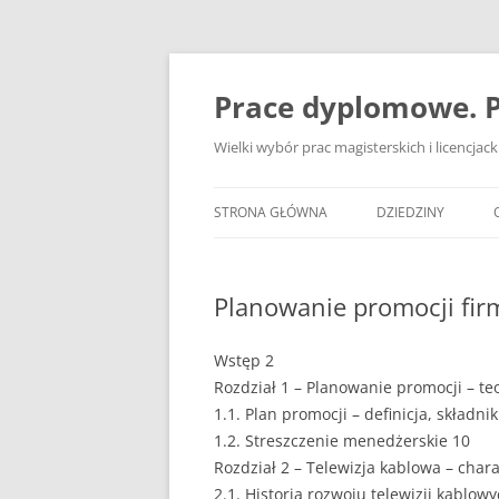
Przejdź
do
treści
Prace dyplomowe. P
Wielki wybór prac magisterskich i licencja
STRONA GŁÓWNA
DZIEDZINY
ADMINISTRACJA
Planowanie promocji fir
BANKOWOŚĆ
BEZPIECZEŃSTWO
Wstęp 2
Rozdział 1 – Planowanie promocji – te
DZIENNIKARSTWO
1.1. Plan promocji – definicja, składni
1.2. Streszczenie menedżerskie 10
EKOLOGIA
Rozdział 2 – Telewizja kablowa – char
EKONOMIA
2.1. Historia rozwoju telewizji kablow