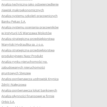
RACĘ DYPLOMOWĄ
Analiza techniczna jako odzwierciedlenie
zjawisk makroekonomicznych
OTOWAĆ SIĘ DO
Analiza systemu szkoleń pracowniczych
GZAMINU
Banku Pekao S.A.
EGO?
Analiza systemu oceniania pracowników
W PRACACH
w instytucji US Warszawa Mokotów
YCH
Analiza strategiczna przedsiębiorstwa
Waryński Hydraulika sp. z o.o.
OTOWAĆ SIĘ DO
Analiza strategiczna przedsiębiorstwa
ACY DYPLOMOWEJ
produkcyjnego Nasz Produkt
Analiza rynku nieruchomości np.
zabudowanych nieruchomości
gruntowych Stęszew
Analiza porównawcza uzdrowisk Krynica
Zdrój i Nałęczowa
Analiza porównawcza lokat bankowych
Analiza płynności finansowej w firmie
Orbis S.A.