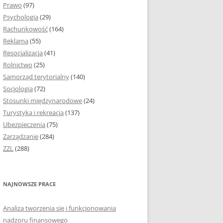
Prawo
(97)
I PODROZDZIAŁY
Psychologia
(29)
Rachunkowość
(164)
IE PRACY
Reklama
(55)
EJ
Resocjalizacja
(41)
Rolnictwo
(25)
IA
Samorząd terytorialny
(140)
KÓW, TABEL I
Socjologia
(72)
ÓW
Stosunki międzynarodowe
(24)
Turystyka i rekreacja
(137)
CYTATY
Ubezpieczenia
(75)
Zarządzanie
(284)
SUNKI ORAZ WYKRESY
ZZL
(288)
ACY DYPLOMOWEJ I
NAJNOWSZE PRACE
NIE AUTORA PRACY
Analiza tworzenia się i funkcjonowania
TÓRE POMOGĄ CI
nadzoru finansowego