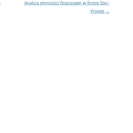
w
Analiza płynności finansowej w firmie Ster-
ROZDZIAŁY 
Projekt
→
ZAKOŃCZEN
DYPLOMOW
BIBLIOGRAF
SPIS RYSUN
ZAŁĄCZNIK
PRZYPISY, 
TABELE, RY
OPRAWA PR
ILOŚĆ KOPII
RIALNY
OŚWIADCZE
KSIĄŻKI, K
EACJA