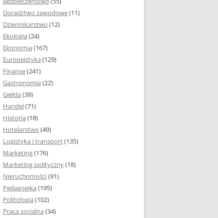
Bezpieczeństwo
(55)
 I ROZMIAR PRACY
Doradztwo zawodowe
(11)
EJ
Dziennikarstwo
(12)
PRACY DYPLOMOWEJ –
Ekologia
(24)
IA, NUMEROWANIE
Ekonomia
(167)
Europeistyka
(129)
MARGINESY I
Finanse
(241)
STRON
Gastronomia
(22)
Giełda
(39)
 AKAPITU W PRACY
Handel
(71)
EJ
Historia
(18)
Y DYPLOMOWEJ
Hotelarstwo
(49)
Logistyka i transport
(135)
TUŁOWA PRACY
Marketing
(176)
EJ
Marketing polityczny
(18)
Nieruchomości
(91)
I W PRACY
Pedagogika
(195)
EJ
Politologia
(102)
Praca socjalna
(34)
CY DYPLOMOWEJ