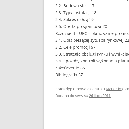
2.2. Budowa sieci 17
EUROPEISTYKA
2.3. Typy instalacji 18
2.4. Zakres usług 19
FINANSE
2.5. Oferta programowa 20
GASTRONOMIA
Rozdział 3 – UPC – planowanie promoc
3.1. Opis bieżącej sytuacji rynkowej 2
GIEŁDA
3.2. Cele promocji 57
3.3. Strategie obsługi rynku i wynikaj
HANDEL
3.4. Sposoby kontroli wykonania plan
Zakończenie 65
HISTORIA
Bibliografia 67
HOTELARSTWO
Praca dyplomowa z kierunku
Marketing
. Z
LOGISTYKA I TRAN
Dodana do serwisu
26 lipca 2011
.
MARKETING
MARKETING POLIT
NIERUCHOMOŚCI