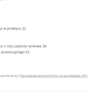
ZAWARTOŚĆ
DYPLOMOW
ESTETYKA 
WYRÓŻNIEN
ji w praktyce 22
CZCIONKA, 
2
WIELKOŚĆ 
ące z niej zadania rynkowe 58
STRUKTURA
u promocyjnego 62
DYPLOMOW
STYL PRAC
STRONA TY
naczniki pracy
Planowanie promocji firmy na przykładzie UPC
.
SPORT
DYPLOMOW
SPIS TREŚC
DYPLOMOW
YCZNY
WSTĘP PRA