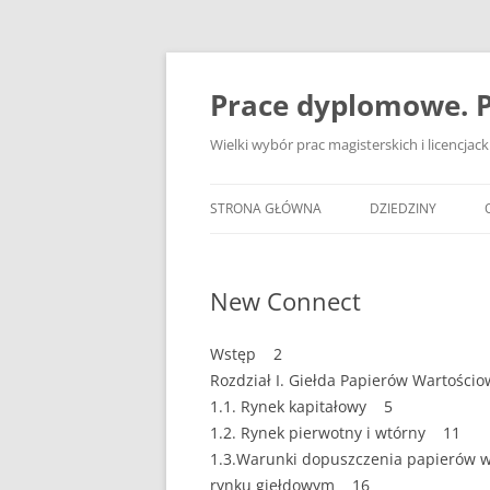
Przejdź
do
treści
Prace dyplomowe. P
Wielki wybór prac magisterskich i licencja
STRONA GŁÓWNA
DZIEDZINY
ADMINISTRACJA
New Connect
BANKOWOŚĆ
BEZPIECZEŃSTWO
Wstęp 2
Rozdział I. Giełda Papierów Wartośc
DZIENNIKARSTWO
1.1. Rynek kapitałowy 5
1.2. Rynek pierwotny i wtórny 11
EKOLOGIA
1.3.Warunki dopuszczenia papierów w
EKONOMIA
rynku giełdowym 16