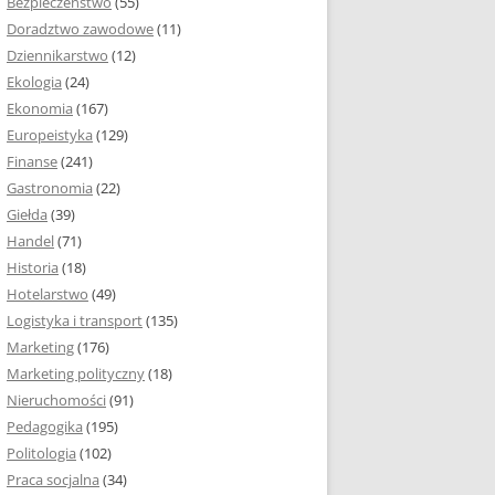
Bezpieczeństwo
(55)
 I ROZMIAR PRACY
Doradztwo zawodowe
(11)
EJ
Dziennikarstwo
(12)
PRACY DYPLOMOWEJ –
Ekologia
(24)
IA, NUMEROWANIE
Ekonomia
(167)
Europeistyka
(129)
MARGINESY I
Finanse
(241)
STRON
Gastronomia
(22)
Giełda
(39)
 AKAPITU W PRACY
Handel
(71)
EJ
Historia
(18)
Y DYPLOMOWEJ
Hotelarstwo
(49)
Logistyka i transport
(135)
TUŁOWA PRACY
Marketing
(176)
EJ
Marketing polityczny
(18)
Nieruchomości
(91)
I W PRACY
Pedagogika
(195)
EJ
Politologia
(102)
Praca socjalna
(34)
CY DYPLOMOWEJ