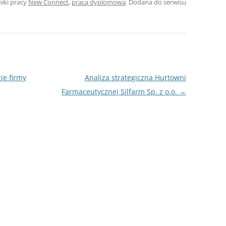
niki pracy
New Connect
,
praca dyplomowa
. Dodana do serwisu
ROZDZIAŁY 
ZAKOŃCZEN
DYPLOMOW
BIBLIOGRAF
ie firmy
Analiza strategiczna Hurtowni
SPIS RYSUN
Farmaceutycznej Silfarm Sp. z o.o.
→
ZAŁĄCZNIK
PRZYPISY, 
TABELE, RY
OPRAWA PR
ILOŚĆ KOPII
RIALNY
OŚWIADCZE
KSIĄŻKI, K
EACJA