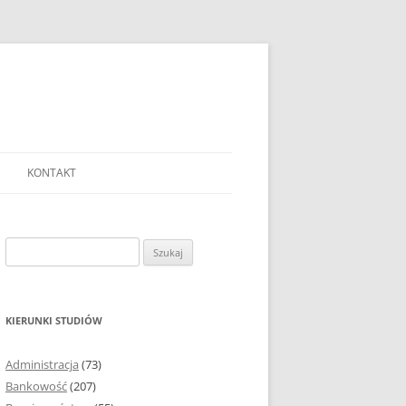
KONTAKT
Ć TEMAT PRACY
EJ?
Szukaj:
AĆ I OPRACOWYWAĆ
 DO PRACY
EJ?
KIERUNKI STUDIÓW
RÓDEŁ
Administracja
(73)
FICZNYCH
Bankowość
(207)