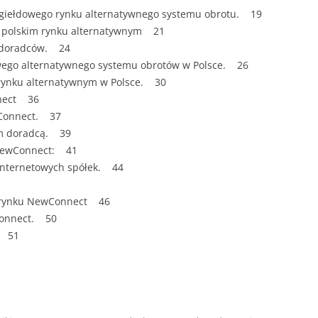
ZAWARTOŚĆ
go giełdowego rynku alternatywnego systemu obrotu. 19
DYPLOMOW
 na polskim rynku alternatywnym 21
h doradców. 24
ESTETYKA 
łdowego alternatywnego systemu obrotów w Polsce. 26
WYRÓŻNIEN
rynku alternatywnym w Polsce. 30
CZCIONKA, 
nnect 36
WIELKOŚĆ 
wConnect. 37
ym doradcą. 39
STRUKTURA
 NewConnect: 41
DYPLOMOW
 internetowych spółek. 44
STYL PRAC
na rynku NewConnect 46
STRONA TY
Connect. 50
SPORT
DYPLOMOW
h 51
SPIS TREŚC
DYPLOMOW
YCZNY
WSTĘP PRA