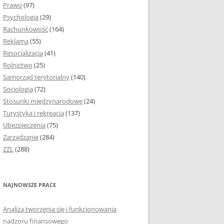
Prawo
(97)
I PODROZDZIAŁY
Psychologia
(29)
Rachunkowość
(164)
IE PRACY
Reklama
(55)
EJ
Resocjalizacja
(41)
Rolnictwo
(25)
IA
Samorząd terytorialny
(140)
KÓW, TABEL I
Socjologia
(72)
ÓW
Stosunki międzynarodowe
(24)
Turystyka i rekreacja
(137)
CYTATY
Ubezpieczenia
(75)
Zarządzanie
(284)
SUNKI ORAZ WYKRESY
ZZL
(288)
ACY DYPLOMOWEJ I
NAJNOWSZE PRACE
NIE AUTORA PRACY
Analiza tworzenia się i funkcjonowania
TÓRE POMOGĄ CI
nadzoru finansowego