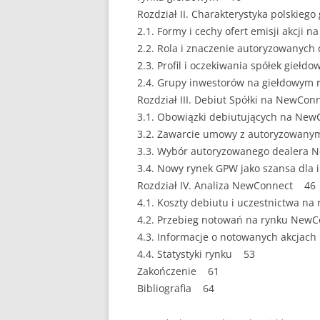
Rozdział II. Charakterystyka polskie
EUROPEISTYKA
2.1. Formy i cechy ofert emisji akcji
2.2. Rola i znaczenie autoryzowanyc
FINANSE
2.3. Profil i oczekiwania spółek gie
GASTRONOMIA
2.4. Grupy inwestorów na giełdowym 
Rozdział III. Debiut Spółki na NewCo
GIEŁDA
3.1. Obowiązki debiutujących na Ne
3.2. Zawarcie umowy z autoryzowan
HANDEL
3.3. Wybór autoryzowanego dealera
3.4. Nowy rynek GPW jako szansa dla
HISTORIA
Rozdział IV. Analiza NewConnect 46
HOTELARSTWO
4.1. Koszty debiutu i uczestnictwa 
4.2. Przebieg notowań na rynku New
LOGISTYKA I TRAN
4.3. Informacje o notowanych akcjac
4.4. Statystyki rynku 53
MARKETING
Zakończenie 61
MARKETING POLIT
Bibliografia 64
NIERUCHOMOŚCI