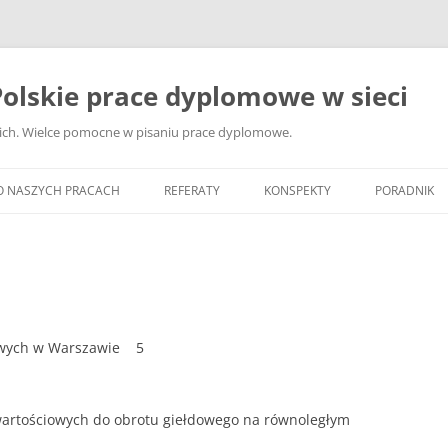
olskie prace dyplomowe w sieci
ckich. Wielce pomocne w pisaniu prace dyplomowe.
O NASZYCH PRACACH
REFERATY
KONSPEKTY
PORADNIK
JAK WYBRA
DYPLOMOW
JAK ZBIER
MATERIAŁY
iowych w Warszawie 5
DYPLOMOW
ANALIZA Ź
BIBLIOGRA
artościowych do obrotu giełdowego na równoległym