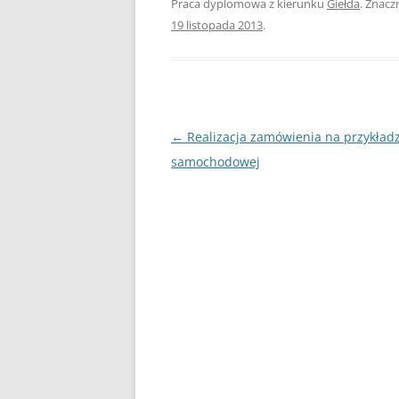
Praca dyplomowa z kierunku
Giełda
. Znacz
19 listopada 2013
.
PEDAGOGIKA
POLITOLOGIA
PRAWO
Nawigacja
←
Realizacja zamówienia na przykładz
PSYCHOLOGIA
wpisu
samochodowej
RACHUNKOWOŚĆ
REKLAMA
RESOCJALIZACJA
ROLNICTWO
SAMORZĄD TERYTO
SOCJOLOGIA
TURYSTYKA I REKR