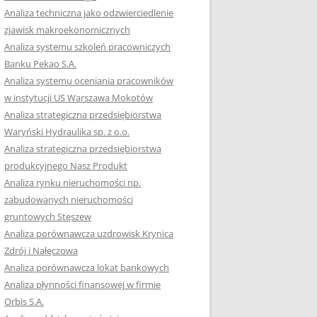
RACĘ DYPLOMOWĄ
Analiza techniczna jako odzwierciedlenie
zjawisk makroekonomicznych
OTOWAĆ SIĘ DO
Analiza systemu szkoleń pracowniczych
GZAMINU
Banku Pekao S.A.
EGO?
Analiza systemu oceniania pracowników
W PRACACH
w instytucji US Warszawa Mokotów
YCH
Analiza strategiczna przedsiębiorstwa
Waryński Hydraulika sp. z o.o.
OTOWAĆ SIĘ DO
Analiza strategiczna przedsiębiorstwa
ACY DYPLOMOWEJ
produkcyjnego Nasz Produkt
Analiza rynku nieruchomości np.
zabudowanych nieruchomości
gruntowych Stęszew
Analiza porównawcza uzdrowisk Krynica
Zdrój i Nałęczowa
Analiza porównawcza lokat bankowych
Analiza płynności finansowej w firmie
Orbis S.A.