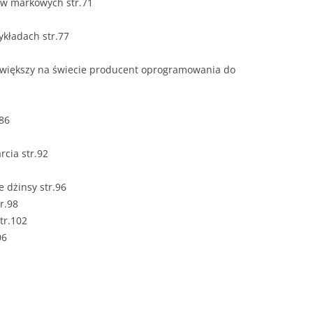
ów markowych str.71
ROZDZIAŁY 
ykładach str.77
ZAKOŃCZEN
DYPLOMOW
iększy na świecie producent oprogramowania do
BIBLIOGRAF
.86
SPIS RYSUN
ZAŁĄCZNIK
cia str.92
PRZYPISY, 
e dżinsy str.96
TABELE, RY
tr.98
tr.102
OPRAWA PR
06
ILOŚĆ KOPII
RIALNY
OŚWIADCZE
KSIĄŻKI, K
EACJA