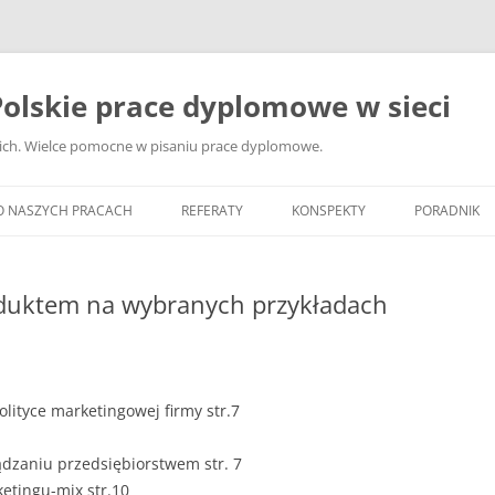
olskie prace dyplomowe w sieci
ckich. Wielce pomocne w pisaniu prace dyplomowe.
O NASZYCH PRACACH
REFERATY
KONSPEKTY
PORADNIK
JAK WYBRA
DYPLOMOW
roduktem na wybranych przykładach
JAK ZBIER
MATERIAŁY
DYPLOMOW
olityce marketingowej firmy str.7
ANALIZA Ź
BIBLIOGRA
dzaniu przedsiębiorstwem str. 7
ketingu-mix str.10