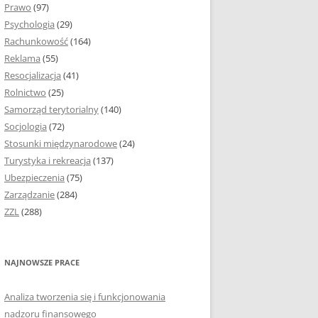
Prawo
(97)
I PODROZDZIAŁY
Psychologia
(29)
Rachunkowość
(164)
IE PRACY
Reklama
(55)
EJ
Resocjalizacja
(41)
Rolnictwo
(25)
IA
Samorząd terytorialny
(140)
KÓW, TABEL I
Socjologia
(72)
ÓW
Stosunki międzynarodowe
(24)
Turystyka i rekreacja
(137)
CYTATY
Ubezpieczenia
(75)
Zarządzanie
(284)
SUNKI ORAZ WYKRESY
ZZL
(288)
ACY DYPLOMOWEJ I
NAJNOWSZE PRACE
NIE AUTORA PRACY
Analiza tworzenia się i funkcjonowania
TÓRE POMOGĄ CI
nadzoru finansowego