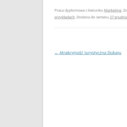
Praca dyplomowa z kierunku
Marketing
. Z
UBEZPIECZENIA
przykładach
. Dodana do serwisu
27 grudni
ZARZĄDZANIE
ZZL
Nawigacja
←
Atrakcyjność turystyczna Dubaju
wpisu