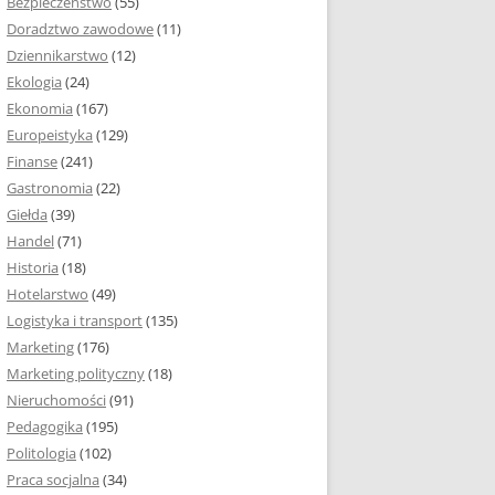
Bezpieczeństwo
(55)
 I ROZMIAR PRACY
Doradztwo zawodowe
(11)
EJ
Dziennikarstwo
(12)
PRACY DYPLOMOWEJ –
Ekologia
(24)
IA, NUMEROWANIE
Ekonomia
(167)
Europeistyka
(129)
MARGINESY I
Finanse
(241)
STRON
Gastronomia
(22)
Giełda
(39)
 AKAPITU W PRACY
Handel
(71)
EJ
Historia
(18)
Y DYPLOMOWEJ
Hotelarstwo
(49)
Logistyka i transport
(135)
TUŁOWA PRACY
Marketing
(176)
EJ
Marketing polityczny
(18)
Nieruchomości
(91)
I W PRACY
Pedagogika
(195)
EJ
Politologia
(102)
Praca socjalna
(34)
CY DYPLOMOWEJ