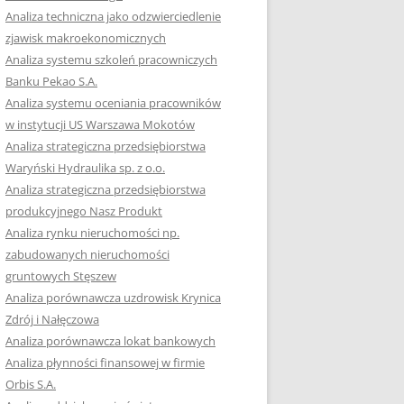
RACĘ DYPLOMOWĄ
Analiza techniczna jako odzwierciedlenie
zjawisk makroekonomicznych
OTOWAĆ SIĘ DO
Analiza systemu szkoleń pracowniczych
GZAMINU
Banku Pekao S.A.
EGO?
Analiza systemu oceniania pracowników
W PRACACH
w instytucji US Warszawa Mokotów
YCH
Analiza strategiczna przedsiębiorstwa
Waryński Hydraulika sp. z o.o.
OTOWAĆ SIĘ DO
Analiza strategiczna przedsiębiorstwa
ACY DYPLOMOWEJ
produkcyjnego Nasz Produkt
Analiza rynku nieruchomości np.
zabudowanych nieruchomości
gruntowych Stęszew
Analiza porównawcza uzdrowisk Krynica
Zdrój i Nałęczowa
Analiza porównawcza lokat bankowych
Analiza płynności finansowej w firmie
Orbis S.A.