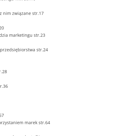
ZAWARTOŚĆ
DYPLOMOW
 z nim związane str.17
ESTETYKA 
20
WYRÓŻNIEN
ędzia marketingu str.23
CZCIONKA, 
WIELKOŚĆ 
 przedsiębiorstwa str.24
STRUKTURA
DYPLOMOW
r.28
STYL PRAC
r.36
STRONA TY
SPORT
DYPLOMOW
SPIS TREŚC
57
DYPLOMOW
YCZNY
rzystaniem marek str.64
WSTĘP PRA