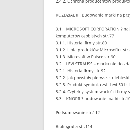
2.4.2. Ochrona producentów produkt
PEDAGOGIKA
ROZDZIAŁ III. Budowanie marki na prz
POLITOLOGIA
3.1. MICROSOFT CORPORATION ? najw
PRAWO
komputerów osobistych str.77
3.1.1. Historia firmy str.80
PSYCHOLOGIA
3.1.2. Linia produktów Microsoftu str
3.1.3. Microsoft w Polsce str.90
RACHUNKOWOŚĆ
3.2. LEVI STRAUSS – marka nie do zdar
REKLAMA
3.2.1. Historia firmy str.92
3.2.2. Jak powstały pierwsze, niebieski
RESOCJALIZACJA
3.2.3. Produkt-symbol, czyli Levi 501 s
3.2.4. Czytelny system wartości firmy s
ROLNICTWO
3.3. KNORR ? budowanie marki str.1
SAMORZĄD TERYTO
Podsumowanie str.112
SOCJOLOGIA
Bibliografia str.114
TURYSTYKA I REKR