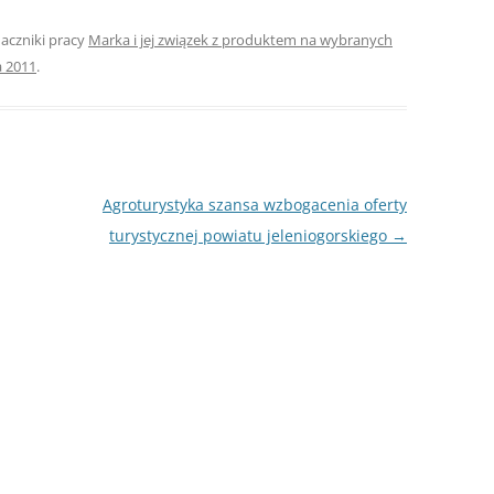
NAPISAĆ P
naczniki pracy
Marka i jej związek z produktem na wybranych
JAK PRZYG
a 2011
.
USTNEGO E
DYPLOMOW
HIPOTEZY 
DYPLOMOW
Agroturystyka szansa wzbogacenia oferty
JAK PRZYG
turystycznej powiatu jeleniogorskiego
→
OBRONY PR