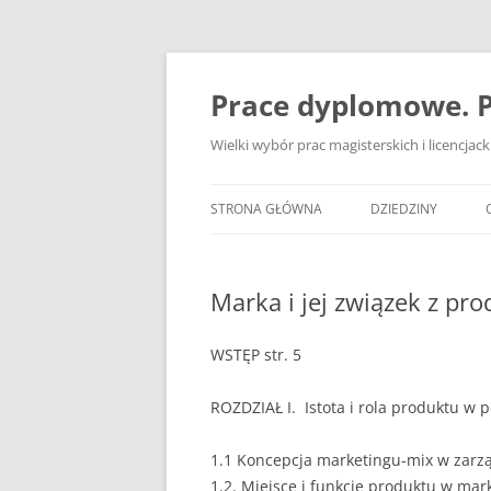
Przejdź
do
treści
Prace dyplomowe. P
Wielki wybór prac magisterskich i licencja
STRONA GŁÓWNA
DZIEDZINY
ADMINISTRACJA
Marka i jej związek z p
BANKOWOŚĆ
BEZPIECZEŃSTWO
WSTĘP str. 5
DZIENNIKARSTWO
ROZDZIAŁ I. Istota i rola produktu w p
EKOLOGIA
1.1 Koncepcja marketingu-mix w zarzą
EKONOMIA
1.2. Miejsce i funkcje produktu w mar