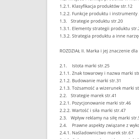
1.2.1. Klasyfikacja produktów str.12
EUROPEISTYKA
1.2.2. Funkcje produktu i instrumenty
1.3. Strategie produktu str.20
FINANSE
1.3.1. Elementy strategii produktu str.
GASTRONOMIA
1.3.2. Strategia produktu a inne narz
GIEŁDA
ROZDZIAŁ II. Marka i jej znaczenie dla
HANDEL
2.1. Istota marki str.25
2.1.1. Znak towarowy i nazwa marki st
HISTORIA
2.1.2. Budowanie marki str.31
HOTELARSTWO
2.1.3. Tożsamość a wizerunek marki st
2.2. Strategie marek str.41
LOGISTYKA I TRAN
2.2.1. Pozycjonowanie marki str.46
2.2.2. Wartość i siła marki str.47
MARKETING
2.3. Wpływ reklamy na siłę marki str.
MARKETING POLIT
2.4. Prawne aspekty związane z wyko
2.4.1. Naśladownictwo marek str.67
NIERUCHOMOŚCI