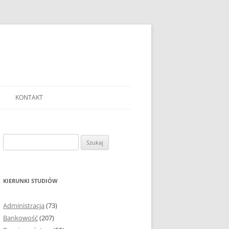
KONTAKT
Ć TEMAT PRACY
EJ?
Szukaj:
AĆ I OPRACOWYWAĆ
 DO PRACY
EJ?
KIERUNKI STUDIÓW
RÓDEŁ
Administracja
(73)
FICZNYCH
Bankowość
(207)