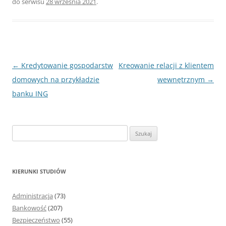
do serwisu
28 września 2021
.
Nawigacja
←
Kredytowanie gospodarstw
Kreowanie relacji z klientem
wpisu
domowych na przykładzie
wewnętrznym
→
banku ING
S
z
u
k
KIERUNKI STUDIÓW
a
j
Administracja
(73)
:
Bankowość
(207)
Bezpieczeństwo
(55)