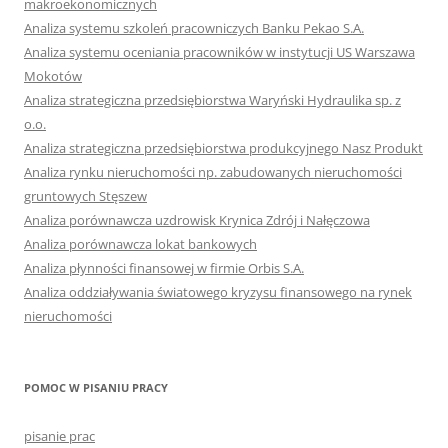
makroekonomicznych
Analiza systemu szkoleń pracowniczych Banku Pekao S.A.
Analiza systemu oceniania pracowników w instytucji US Warszawa
Mokotów
Analiza strategiczna przedsiębiorstwa Waryński Hydraulika sp. z
o.o.
Analiza strategiczna przedsiębiorstwa produkcyjnego Nasz Produkt
Analiza rynku nieruchomości np. zabudowanych nieruchomości
gruntowych Stęszew
Analiza porównawcza uzdrowisk Krynica Zdrój i Nałęczowa
Analiza porównawcza lokat bankowych
Analiza płynności finansowej w firmie Orbis S.A.
Analiza oddziaływania światowego kryzysu finansowego na rynek
nieruchomości
POMOC W PISANIU PRACY
pisanie prac